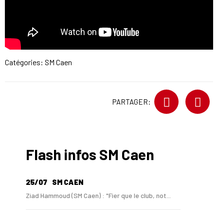
Catégories:
SM Caen
PARTAGER:
Flash infos SM Caen
25/07
SM CAEN
Ziad Hammoud (SM Caen) : "Fier que le club, not...