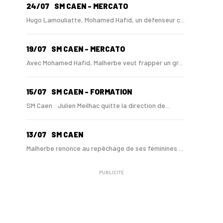
24/07
SM CAEN - MERCATO
Hugo Lamouliatte, Mohamed Hafid, un défenseur c...
19/07
SM CAEN - MERCATO
Avec Mohamed Hafid, Malherbe veut frapper un gr...
15/07
SM CAEN - FORMATION
SM Caen : Julien Meilhac quitte la direction de...
13/07
SM CAEN
Malherbe renonce au repêchage de ses féminines ...
PUBLICITÉ
10/06
SM CAEN
A Malherbe, Nasser Larguet sur le point d'être ...
06/06
SM CAEN