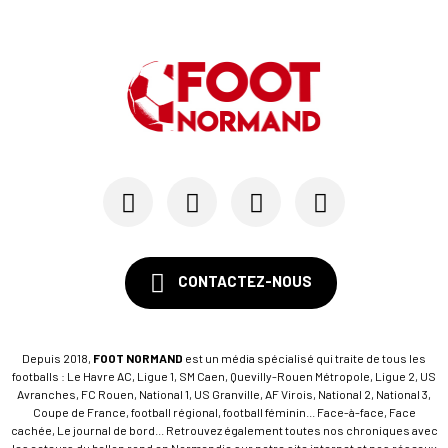
SM Caen : les premières dates de la prépa
30/05
SM CAEN - MERCATO
Le Rouennais Nassim Titebah sur les tablettes d...
28/05
SM CAEN
Le Stade Malherbe sur le point de sécuriser une...
CONTACTEZ-NOUS
Depuis 2018,
FOOT NORMAND
est un média spécialisé qui traite de tous les
footballs : Le Havre AC, Ligue 1, SM Caen, Quevilly-Rouen Métropole, Ligue 2, US
Avranches, FC Rouen, National 1, US Granville, AF Virois, National 2, National 3,
Coupe de France, football régional, football féminin... Face-à-face, Face
cachée, Le journal de bord... Retrouvez également toutes nos chroniques avec
les acteurs du ballon rond en Normandie sur notre site internet et nos réseaux