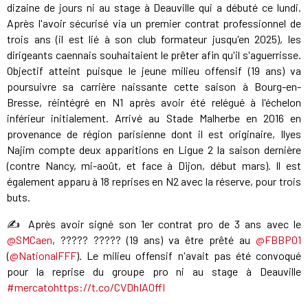
dizaine de jours ni au stage à Deauville qui a débuté ce lundi.
Après l'avoir sécurisé via un premier contrat professionnel de
trois ans (il est lié à son club formateur jusqu'en 2025), les
dirigeants caennais souhaitaient le prêter afin qu'il s'aguerrisse.
Objectif atteint puisque le jeune milieu offensif (19 ans) va
poursuivre sa carrière naissante cette saison à Bourg-en-
Bresse, réintégré en N1 après avoir été relégué à l'échelon
inférieur initialement. Arrivé au Stade Malherbe en 2016 en
provenance de région parisienne dont il est originaire, Ilyes
Najim compte deux apparitions en Ligue 2 la saison dernière
(contre Nancy, mi-août, et face à Dijon, début mars). Il est
également apparu à 18 reprises en N2 avec la réserve, pour trois
buts.
✍️ Après avoir signé son 1er contrat pro de 3 ans avec le
@SMCaen
, ????? ????? (19 ans) va être prêté au
@FBBP01
(
@NationalFFF
). Le milieu offensif n'avait pas été convoqué
pour la reprise du groupe pro ni au stage à Deauville
#mercato
https://t.co/CVDhIA0ffl