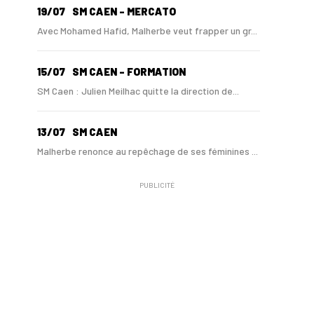
19/07
SM CAEN - MERCATO
Avec Mohamed Hafid, Malherbe veut frapper un gr...
15/07
SM CAEN - FORMATION
SM Caen : Julien Meilhac quitte la direction de...
13/07
SM CAEN
Malherbe renonce au repêchage de ses féminines ...
PUBLICITÉ
10/06
SM CAEN
A Malherbe, Nasser Larguet sur le point d'être ...
06/06
SM CAEN
Alexandre Raulin quitte Malherbe pour devenir n...
03/06
SM CAEN