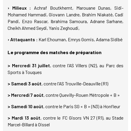
› Milieux :
Achraf Boutkhemt, Marouane Dunas, Sidi-
Mohamed Hammadi, Giovann Landre, Brahim Niakaté, Cadi
Pandi, Enzo Rascar, Ibrahima Samoura, Adnane Sarhane,
Cheikh Ahmed Seydi, Yanis Zeghoudi,
› Attaquants :
Karl Ehouman, Emrys Gomis, Adama Sidibé
Le programme des matches de préparation
>
Mercredi 31 juillet
, contre l'AS Villers (N2), au Parc des
Sports à Touques
> Samedi 3 août
, contre l'AS Trouville-Deauville (R1)
> Mercredi 7 août
, contre Quevilly-Rouen Métropole « B »
> Samedi 10 août
, contre le Paris SG « B » (N3) à Honfleur
> Mardi 13 août
, contre le FC Gisors VN 27 (R1), au Stade
Marcel-Billard à Oissel