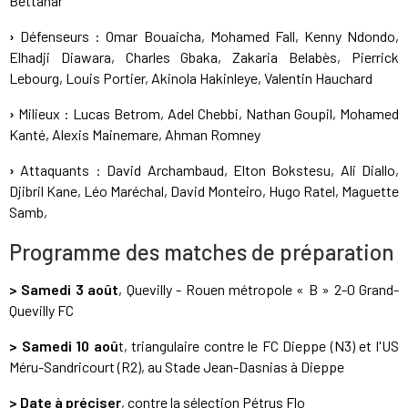
Bettahar
›
Défenseurs : Omar Bouaicha, Mohamed Fall, Kenny Ndondo,
Elhadji Diawara, Charles Gbaka, Zakaria Belabès, Pierrick
Lebourg, Louis Portier, Akinola Hakinleye, Valentin Hauchard
›
Milieux : Lucas Betrom, Adel Chebbi, Nathan Goupil, Mohamed
Kanté, Alexis Mainemare, Ahman Romney
›
Attaquants : David Archambaud, Elton Bokstesu, Ali Diallo,
Djibril Kane, Léo Maréchal, David Monteiro, Hugo Ratel, Maguette
Samb,
Programme des matches de préparation
> Samedi 3 août
, Quevilly - Rouen métropole « B » 2-0 Grand-
Quevilly FC
> Samedi 10 aoû
t, triangulaire contre le FC Dieppe (N3) et l'US
Méru-Sandricourt (R2), au Stade Jean-Dasnias à Dieppe
> Date à préciser
, contre la sélection Pétrus Flo