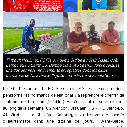
Thibault Moulin au FC Flers, Adama Sidibé au CMS Oissel, Joël
Lembo au FC Saint-Lô, Demba Dia à l'AG Caen... Voici quelques
uns des derniers mouvements enregistrés dans les clubs
normands de N3 avant le 15 juillet, date limite des mutations.
Le FC Dieppe et le FC Flers ont été les deux premiers
pensionnaires normands de National 3 à reprendre le chemin de
l'entraînement ce lundi (15 juillet). Plusieurs autres suivront tout
au long de la semaine (US Alençon, SM Caen « B », FC Saint-Lô,
AF Virois...). Le SU Dives-Cabourg, lui, retrouvera le chemin
d'Heurtematte dans une dizaine de jours, l'Avant-Garde,