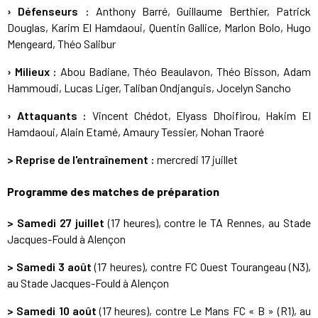
› Défenseurs :
Anthony Barré, Guillaume Berthier, Patrick
Douglas, Karim El Hamdaoui, Quentin Gallice, Marlon Bolo, Hugo
Mengeard, Théo Salibur
› Milieux :
Abou Badiane, Théo Beaulavon, Théo Bisson, Adam
Hammoudi, Lucas Liger, Taliban Ondjanguis, Jocelyn Sancho
› Attaquants :
Vincent Chédot, Elyass Dhoifirou, Hakim El
Hamdaoui, Alain Etamé, Amaury Tessier, Nohan Traoré
> Reprise de l'entraînement :
mercredi 17 juillet
Programme des matches de préparation
>
Samedi 27 juillet
(17 heures), contre le TA Rennes, au Stade
Jacques-Fould à Alençon
>
Samedi 3 août
(17 heures), contre FC Ouest Tourangeau (N3),
au Stade Jacques-Fould à Alençon
>
Samedi 10 août
(17 heures), contre Le Mans FC « B » (R1), au