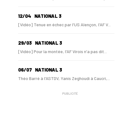
12/04
NATIONAL 3
[Vidéo] Tenue en échec par l'US Alençon, l'AF V...
29/03
NATIONAL 3
[Vidéo] Pour la montée, l'AF Virois n'a pas dit...
06/07
NATIONAL 3
Théo Barré à l'ASTDV, Yanis Zeghoudi à Caucri,...
PUBLICITÉ
11/04
RÉGIONAL 1
[Vidéo] Six buts dans un seul match : le Virois...
13/03
NATIONAL 3
Le match AF Virois - Saint-Pierre-de-Milizac se...