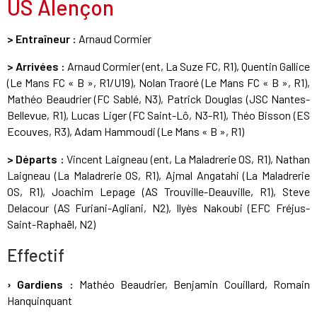
US Alençon
> Entraîneur :
Arnaud Cormier
> Arrivées :
Arnaud Cormier (ent, La Suze FC, R1), Quentin Gallice
(Le Mans FC « B », R1/U19), Nolan Traoré (Le Mans FC « B », R1),
Mathéo Beaudrier (FC Sablé, N3), Patrick Douglas (JSC Nantes-
Bellevue, R1), Lucas Liger (FC Saint-Lô, N3-R1), Théo Bisson (ES
Ecouves, R3), Adam Hammoudi (Le Mans « B », R1)
> Départs :
Vincent Laigneau (ent, La Maladrerie OS, R1), Nathan
Laigneau (La Maladrerie OS, R1), Ajmal Angatahi (La Maladrerie
OS, R1), Joachim Lepage (AS Trouville-Deauville, R1), Steve
Delacour (AS Furiani-Agliani, N2), Ilyès Nakoubi (EFC Fréjus-
Saint-Raphaël, N2)
Effectif
› Gardiens :
Mathéo Beaudrier, Benjamin Couillard, Romain
Hanquinquant