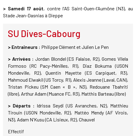
> Samedi 17 août
, contre l'AS Saint-Ouen-l'Aumône (N3), au
Stade Jean-Dasnias à Dieppe
SU Dives-Cabourg
> Entraîneurs :
Philippe Clément et Julien Le Pen
> Arrivées :
Jordan Blondel (ES Falaise, R2), Gomes Vilela
Formoso (RC Pacy-Ménilles, R1), Diaz Bokuma (USON
Mondeville, R2), Quentin Mayette (ES Carpiquet, R3),
Mahmoud Elwakil (US Torcy, R1), Alexis Jeanne (Laval, CAN),
Tristan Pickeu (SM Caen « B », N3), Redouane Tbahriti
(libre), Arthur Adam (Muance FC, R3), Matthis Barteau (libre)
> Départs :
Idrissa Seydi (US Avranches, N2), Matthieu
Tirouin (USON Mondeville, R2), Mattéo Mendy (AF Virois,
N3), Adam N'Kusu (CA Lisieux, R2), Chauvel
Effectif