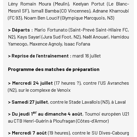
Lény Romain Moura (Meulin), Keelyan Portut (Le Blanc-
Mesnil SF), Ismaïl Bamba (CO Vincennes), Adnane Kharroubi
(FC 93), Noam Ben Loucif (Olympique Marcquois, N3)
> Départs :
Mario Fortunato (Saint-Prevé Saint-Hilaire FC,
N2), Kays Sayari (Jura Sud Foot, N2), Naël Anouari, Hamidou
Yameogo, Maxence Agnoly, Isaac Fofana
> Reprise de l'entraînement :
mardi 16 juillet
Programme des matches de préparation
> Mercredi 24 juillet
(17 heures ?), contre l'US Avranches
(N2), sur le complexe de Venoix
> Samedi 27 juillet
, contre le Stade Lavallois (N3), à Laval
er
> Du jeudi 1
au dimanche 4 août
, Tournoi européen U21
au CTB Henri-Guérin à Ploufragan (Côtes-d'Armor)
> Mercredi 7 août
(19 heures), contre le SU Dives-Cabourg