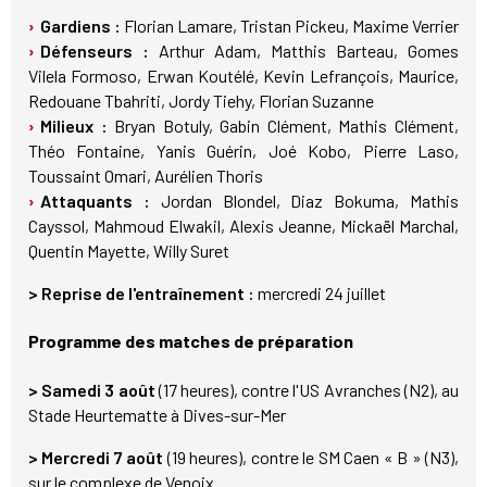
Gardiens :
Florian Lamare, Tristan Pickeu, Maxime Verrier
Défenseurs :
Arthur Adam, Matthis Barteau, Gomes
Vilela Formoso, Erwan Koutélé, Kevin Lefrançois, Maurice,
Redouane Tbahriti, Jordy Tiehy, Florian Suzanne
Milieux :
Bryan Botuly, Gabin Clément, Mathis Clément,
Théo Fontaine, Yanis Guérin, Joé Kobo, Pierre Laso,
Toussaint Omari, Aurélien Thoris
Attaquants :
Jordan Blondel, Diaz Bokuma, Mathis
Cayssol, Mahmoud Elwakil, Alexis Jeanne, Mickaël Marchal,
Quentin Mayette, Willy Suret
> Reprise de l'entraînement :
mercredi 24 juillet
Programme des matches de préparation
> Samedi 3 août
(17 heures), contre l'US Avranches (N2), au
Stade Heurtematte à Dives-sur-Mer
> Mercredi 7 août
(19 heures), contre le SM Caen « B » (N3),
sur le complexe de Venoix