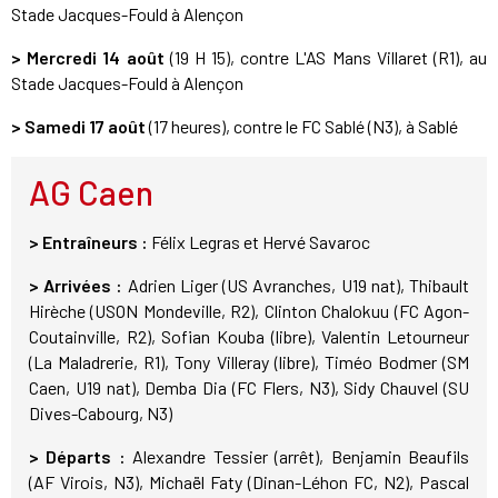
Stade Jacques-Fould à Alençon
>
Mercredi 14 août
(19 H 15), contre L'AS Mans Villaret (R1), au
Stade Jacques-Fould à Alençon
>
Samedi 17 août
(17 heures), contre le FC Sablé (N3), à Sablé
AG Caen
> Entraîneurs :
Félix Legras et Hervé Savaroc
> Arrivées :
Adrien Liger (US Avranches, U19 nat), Thibault
Hirèche (USON Mondeville, R2), Clinton Chalokuu (FC Agon-
Coutainville, R2), Sofian Kouba (libre), Valentin Letourneur
(La Maladrerie, R1), Tony Villeray (libre), Timéo Bodmer (SM
Caen, U19 nat), Demba Dia (FC Flers, N3), Sidy Chauvel (SU
Dives-Cabourg, N3)
> Départs :
Alexandre Tessier (arrêt), Benjamin Beaufils
(AF Virois, N3), Michaël Faty (Dinan-Léhon FC, N2), Pascal