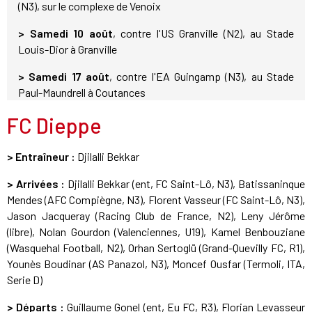
(N3), sur le complexe de Venoix
> Samedi 10 août
, contre l'US Granville (N2), au Stade
Louis-Dior à Granville
> Samedi 17 août
, contre l'EA Guingamp (N3), au Stade
Paul-Maundrell à Coutances
FC Dieppe
> Entraîneur :
Djilalli Bekkar
> Arrivées :
Djilalli Bekkar (ent, FC Saint-Lô, N3), Batissaninque
Mendes (AFC Compiègne, N3), Florent Vasseur (FC Saint-Lô, N3),
Jason Jacqueray (Racing Club de France, N2), Leny Jérôme
(libre), Nolan Gourdon (Valenciennes, U19), Kamel Benbouziane
(Wasquehal Football, N2), Orhan Sertoglü (Grand-Quevilly FC, R1),
Younès Boudinar (AS Panazol, N3), Moncef Ousfar (Termoli, ITA,
Serie D)
> Départs :
Guillaume Gonel (ent, Eu FC, R3), Florian Levasseur