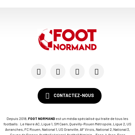
16/10
NATIONAL 3 - MERCATO
Avec Robin Legendre, l'AF Virois se dote d'un r...
21/08
NATIONAL 3
Arrivées, départs : les effectifs des 11 clubs ...
22/07
NATIONAL 3
ASPTT - SU Dives en entrée, l'US Alençon accuei...
CONTACTEZ-NOUS
Depuis 2018,
FOOT NORMAND
est un média spécialisé qui traite de tous les
footballs : Le Havre AC, Ligue 1, SM Caen, Quevilly-Rouen Métropole, Ligue 2, US
Avranches, FC Rouen, National 1, US Granville, AF Virois, National 2, National 3,
Coupe de France, football régional, football féminin... Face-à-face, Face