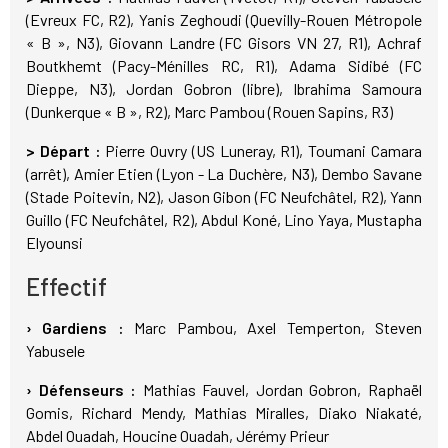
(Evreux FC, R2), Yanis Zeghoudi (Quevilly-Rouen Métropole
« B », N3), Giovann Landre (FC Gisors VN 27, R1), Achraf
Boutkhemt (Pacy-Ménilles RC, R1), Adama Sidibé (FC
Dieppe, N3), Jordan Gobron (libre), Ibrahima Samoura
(Dunkerque « B », R2), Marc Pambou (Rouen Sapins, R3)
> Départ :
Pierre Ouvry (US Luneray, R1), Toumani Camara
(arrêt), Amier Etien (Lyon - La Duchère, N3), Dembo Savane
(Stade Poitevin, N2), Jason Gibon (FC Neufchâtel, R2), Yann
Guillo (FC Neufchâtel, R2), Abdul Koné, Lino Yaya, Mustapha
Elyounsi
Effectif
› Gardiens :
Marc Pambou, Axel Temperton, Steven
Yabusele
› Défenseurs :
Mathias Fauvel, Jordan Gobron, Raphaël
Gomis, Richard Mendy, Mathias Miralles, Diako Niakaté,
Abdel Ouadah, Houcine Ouadah, Jérémy Prieur