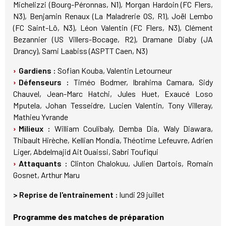
Michelizzi (Bourg-Péronnas, N1), Morgan Hardoin (FC Flers,
N3), Benjamin Renaux (La Maladrerie OS, R1), Joël Lembo
(FC Saint-Lô, N3), Léon Valentin (FC Flers, N3), Clément
Bezannier (US Villers-Bocage, R2), Dramane Diaby (JA
Drancy), Sami Laabiss (ASPTT Caen, N3)
Gardiens :
Sofian Kouba, Valentin Letourneur
Défenseurs :
Timéo Bodmer, Ibrahima Camara, Sidy
Chauvel, Jean-Marc Hatchi, Jules Huet, Exaucé Loso
Mputela, Johan Tesseidre, Lucien Valentin, Tony Villeray,
Mathieu Yvrande
Milieux :
William Coulibaly, Demba Dia, Waly Diawara,
Thibault Hirèche, Kellian Mondia, Théotime Lefeuvre, Adrien
Liger, Abdelmajid Ait Ouaissi, Sabri Toufiqui
Attaquants :
Clinton Chalokuu, Julien Dartois, Romain
Gosnet, Arthur Maru
> Reprise de l'entraînement :
lundi 29 juillet
Programme des matches de préparation