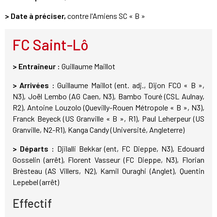
> Date à préciser,
contre l'Amiens SC « B »
FC Saint-Lô
> Entraîneur :
Guillaume Maillot
> Arrivées :
Guillaume Maillot (ent. adj., Dijon FCO « B »,
N3), Joël Lembo (AG Caen, N3), Bambo Touré (CSL Aulnay,
R2), Antoine Louzolo (Quevilly-Rouen Métropole « B », N3),
Franck Beyeck (US Granville « B », R1), Paul Leherpeur (US
Granville, N2-R1), Kanga Candy (Université, Angleterre)
> Départs :
Djilalli Bekkar (ent, FC Dieppe, N3), Edouard
Gosselin (arrêt), Florent Vasseur (FC Dieppe, N3), Florian
Brèsteau (AS Villers, N2), Kamil Ouraghi (Anglet), Quentin
Lepebel (arrêt)
Effectif