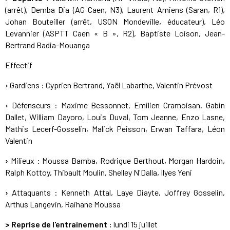
(arrêt), Demba Dia (AG Caen, N3), Laurent Amiens (Saran, R1),
Johan Bouteiller (arrêt, USON Mondeville, éducateur), Léo
Levannier (ASPTT Caen « B », R2), Baptiste Loison, Jean-
Bertrand Badia-Mouanga
Effectif
›
Gardiens : Cyprien Bertrand, Yaël Labarthe, Valentin Prévost
›
Défenseurs : Maxime Bessonnet, Emilien Cramoisan, Gabin
Dallet, William Dayoro, Louis Duval, Tom Jeanne, Enzo Lasne,
Mathis Lecerf-Gosselin, Malick Peisson, Erwan Taffara, Léon
Valentin
›
Milieux : Moussa Bamba, Rodrigue Berthout, Morgan Hardoin,
Ralph Kottoy, Thibault Moulin, Shelley N'Dalla, Ilyes Yeni
›
Attaquants : Kenneth Attal, Laye Diayte, Joffrey Gosselin,
Arthus Langevin, Raihane Moussa
> Reprise de l'entraînement :
lundi 15 juillet