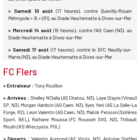
> Samedi 10 août
(17 heures), contre Quevilly-Rouen
Métropole « B » (R1), au Stade Heurtematte à Dives-sur-Mer
> Mercredi 14 août
(19 heures), contre l'AG Caen (N3), au
Stade Heurtematte à Dives-sur-Mer
> Samedi 17 août
(17 heures), contre le SFC Neuilly-sur-
Marne (N3), au Stade Heurtematte à Dives-sur-Mer
FC Flers
> Entraîneur :
Tony Rouillon
> Arrivées :
Shelley N’Dalla (AS Chatou, N3), Laye Diayte (Vineuil
SP, N3), Morgan Hardoin (AG Caen, N3), Ilyes Yeni (AS La Selle-La
Forge, R2), Léon Valentin (AG Caen, N3), Malick Peisson (Solières
Sport, BEL), Raihane Moussa (FC Rousset SVO, N3), Thibault
Moulin (KS Wieczysta, POL)
> Départs :
Valentin Aumond (AF Virois, N3), Antoine Steffen