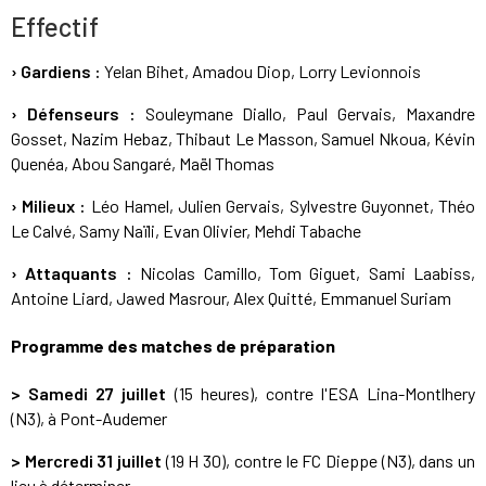
Effectif
› Gardiens :
Yelan Bihet, Amadou Diop, Lorry Levionnois
› Défenseurs :
Souleymane Diallo, Paul Gervais, Maxandre
Gosset, Nazim Hebaz, Thibaut Le Masson, Samuel Nkoua, Kévin
Quenéa, Abou Sangaré, Maël Thomas
› Milieux :
Léo Hamel, Julien Gervais, Sylvestre Guyonnet, Théo
Le Calvé, Samy Naïli, Evan Olivier, Mehdi Tabache
› Attaquants :
Nicolas Camillo, Tom Giguet, Sami Laabiss,
Antoine Liard, Jawed Masrour, Alex Quitté, Emmanuel Suriam
Programme des matches de préparation
> Samedi 27 juillet
(15 heures), contre l'ESA Lina-Montlhery
(N3), à Pont-Audemer
> Mercredi 31 juillet
(19 H 30), contre le FC Dieppe (N3), dans un
lieu à déterminer