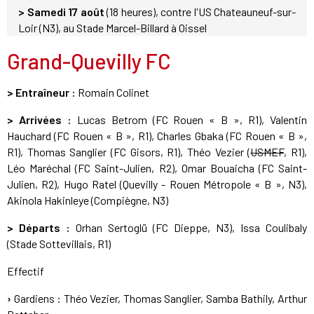
> Samedi 17 août
(18 heures), contre l'US Chateauneuf-sur-
Loir (N3), au Stade Marcel-Billard à Oissel
Grand-Quevilly FC
> Entraîneur :
Romain Colinet
> Arrivées :
Lucas Betrom (FC Rouen « B », R1), Valentin
Hauchard (FC Rouen « B », R1), Charles Gbaka (FC Rouen « B »,
R1), Thomas Sanglier (FC Gisors, R1), Théo Vezier (
USMEF
, R1),
Léo Maréchal (FC Saint-Julien, R2), Omar Bouaicha (FC Saint-
Julien, R2), Hugo Ratel (Quevilly - Rouen Métropole « B », N3),
Akinola Hakinleye (Compiègne, N3)
> Départs :
Orhan Sertoglü (FC Dieppe, N3), Issa Coulibaly
(Stade Sottevillais, R1)
Effectif
›
Gardiens : Théo Vezier, Thomas Sanglier, Samba Bathily, Arthur