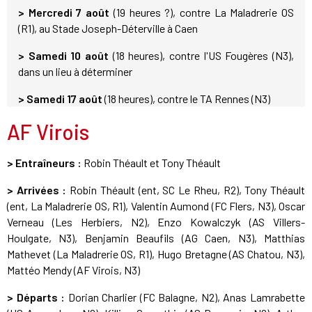
> Mercredi 7 août
(19 heures ?), contre La Maladrerie OS
(R1), au Stade Joseph-Déterville à Caen
> Samedi 10 août
(18 heures), contre l'US Fougères (N3),
dans un lieu à déterminer
> Samedi 17 août
(18 heures), contre le TA Rennes (N3)
AF Virois
> Entraîneurs :
Robin Théault et Tony Théault
> Arrivées :
Robin Théault (ent, SC Le Rheu, R2), Tony Théault
(ent, La Maladrerie OS, R1), Valentin Aumond (FC Flers, N3), Oscar
Verneau (Les Herbiers, N2), Enzo Kowalczyk (AS Villers-
Houlgate, N3), Benjamin Beaufils (AG Caen, N3), Matthias
Mathevet (La Maladrerie OS, R1), Hugo Bretagne (AS Chatou, N3),
Mattéo Mendy (AF Virois, N3)
> Départs :
Dorian Charlier (FC Balagne, N2), Anas Lamrabette