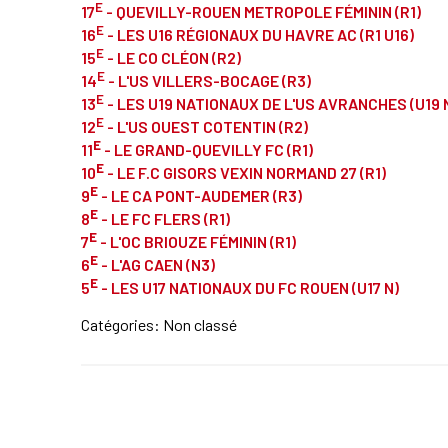
E
17
- QUEVILLY-ROUEN METROPOLE FÉMININ (R1)
E
16
- LES U16 RÉGIONAUX DU HAVRE AC (R1 U16)
E
15
- LE CO CLÉON (R2)
E
14
- L'US VILLERS-BOCAGE (R3)
E
13
- LES U19 NATIONAUX DE L'US AVRANCHES (U19 
E
12
- L'US OUEST COTENTIN (R2)
E
11
- LE
GRAND-QUEVILLY FC
(R1)
E
10
- LE
F.C GISORS VEXIN NORMAND 27
(R1)
E
9
- LE
CA PONT-AUDEMER
(R3)
E
8
- LE
FC FLERS
(R1)
E
7
- L'OC BRIOUZE FÉMININ
(R1)
E
6
- L'AG CAEN
(N3)
E
5
- LES U17
NATIONAUX
DU FC ROUEN (U17 N)
Catégories: Non classé