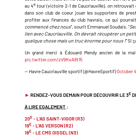
e
au 4
tour (victoire 2-1 de Caucriauville), on retrouva
dans son club de coeur jouer les supporters de presti
profiter aux finances du club havrais, ce qui pourra
commencé chez nous
", sourit Emmanuel Soudais. "
Ses
lien avec Caucriauville. On devrait récupérer un peti
quelque chose mais un truc énorme pour nous !
" Si 
Un grand merci à Édouard Mendy ancien de la maiso
pic.twitter.com/zV9KvA8t15
— Havre Caucriauville sportif (@HavreSportif)
October 
E
►
RENDEZ-VOUS DEMAIN POUR DÉCOUVRIR LE 3
D
À LIRE EGALEMENT
:
E
20
- L'AS SAINT-VIGOR (R3)
E
19
- L'AS VERSON (R2)
E
18
- LE CMS OISSEL (N3)