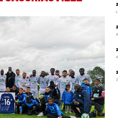
L
2
A
2
A
Z
H