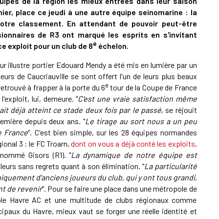
uipes de la région les mieux entrées dans leur saison
hier, place
ce jeudi à une autre équipe seinomarine : la
otre classement.
En attendant de pouvoir peut-être
ionnaires de R3 ont marqué les esprits en s'invitant
e
e exploit pour un club de 8
échelon.
r illustre portier Edouard Mendy a été mis en lumière par un
eurs de Caucriauville se sont offert l'un de leurs plus beaux
e
retrouvé à frapper à la porte du 6
tour de la Coupe de France
'exploit, lui, demeure. "
C'est une vraie satisfaction même
ait déjà atteint ce stade deux fois par le passé
, se réjouit
remière depuis deux ans. "
Le tirage au sort nous a un peu
de France
". C'est bien simple, sur les 28 équipes normandes
onal 3 : le FC Troarn,
dont on vous a déjà conté les exploits
,
 nommé Gisors (R1). "
La dynamique de notre équipe est
eurs sans regrets quant à son élimination. "
La particularité
niquement d'anciens joueurs du club, qui y ont tous grandi,
nt de revenir
". Pour se faire une place dans une métropole de
ible Havre AC et une multitude de clubs régionaux comme
icipaux du Havre, mieux vaut se forger une réelle identité et