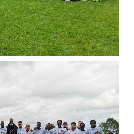
A
P
1
A
1
S