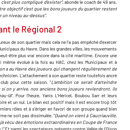
 c'est plus compliqué d'exister"
, abonde le coach de 49 ans.
re objectif c'est que les bons joueurs du quartier restent
er un niveau au-dessus"
.
ant le Régional 2
eux de son quartier mais cela ne l'a pas empêché d'exercer
 Municipaux du Havre. Dans les grandes villes, les mouvements
eut-être plus vrai encore dans la cité maritime. Encore une
lui même évolué à la fois au HAC, chez les Municipaux et à
ais on a au Havre des joueurs qui changent régulièrement de
technicien. L'attachement à son quartier reste toutefois ancré
 club pour cette saison. "
L'ambition ce serait d'atteindre
 si on y arrive, nos anciens bons joueurs reviendront, ils
eau-là
". Pour l'heure, Yanis L'Héricel, Boubou Sarr et leurs
e et un nul. Le bilan est positif mais il est encore trop tôt
emiers rôles et à s'ériger en favori de son groupe quand bien
me ne soit pas dissimulée. "
Quand on vient à Caucriauville,
jà vécu des émotions extraordinaires en Coupe de France
 !"
Et parmi les spectateurs présents contre Vallée de l'Oison