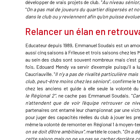
développer de vrais projets de club. "
Au niveau sénior,
"
On a pas mal de joueurs du quartier dispersés et not
dans le club ou y reviennent afin qu'on puisse évolu
Relancer un élan en retrouv
Educateur depuis 1989, Emmanuel Soudais est un amour
aussi cinq saisons à Frileuse et trois saisons chez les
au sein des clubs sont souvent nombreux mais c'est p
fois, Edouard Mendy va servir d'exemple puisqu'il a 
Caucriauville. "
Il n'y a pas de rivalité particulière m
club, peut-être moins chez les séniors
", confirme le 
chez les anciens et guide à elle seule la volonté du
le Régional 2"
, ne cache pas Emmanuel Soudais. "
Car
n'attendent que de voir l'équipe retrouver ce niv
partenaires ont entamé leur championnat par une victoir
pour juger des capacités réelles du club à jouer les pr
même la volonté de remonter en Régional 1 à moyen-ter
on se doit d'être ambitieux",
martèle le coach. "
On a dé
cette saison mais on ne va pas se cacher derrière ça