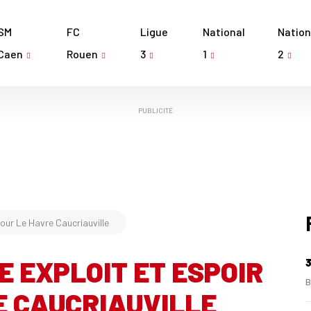
SM
FC
Ligue
National
Nation
Caen
Rouen
3
1
2
PUBLICITÉ
our Le Havre Caucriauville
 EXPLOIT ET ESPOIR
3
B
E CAUCRIAUVILLE