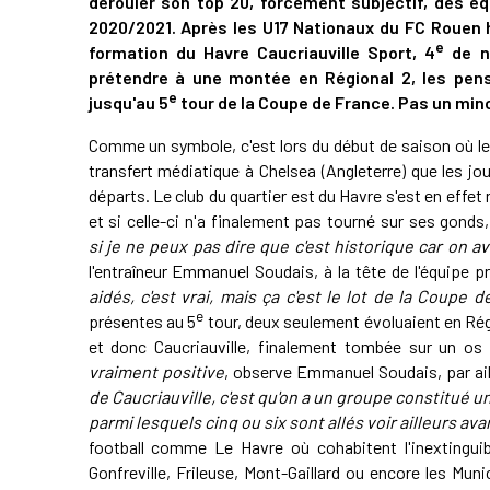
dérouler son top 20, forcément subjectif, des éq
2020/2021. Après les U17 Nationaux du FC Rouen 
e
formation du Havre Caucriauville Sport, 4
de n
prétendre à une montée en Régional 2, les pens
e
jusqu'au 5
tour de la Coupe de France. Pas un
minc
Comme un symbole, c'est lors du début de saison où leu
transfert médiatique à Chelsea (Angleterre) que les jou
départs. Le club du quartier est du Havre s'est en effet 
et si celle-ci n'a finalement pas tourné sur ses gonds, l
si je ne peux pas dire que c'est historique car on av
l'entraîneur Emmanuel Soudais, à la tête de l'équipe p
aidés, c'est vrai, mais ça c'est le lot de la Coupe 
e
présentes au 5
tour, deux seulement évoluaient en Régi
et donc Caucriauville, finalement tombée sur un os
vraiment positive
, observe Emmanuel Soudais, par aill
de Caucriauville, c'est qu'on a un groupe constitué u
parmi lesquels cinq ou six sont allés voir ailleurs ava
football comme Le Havre où cohabitent l'inextingu
Gonfreville, Frileuse, Mont-Gaillard ou encore les Mun