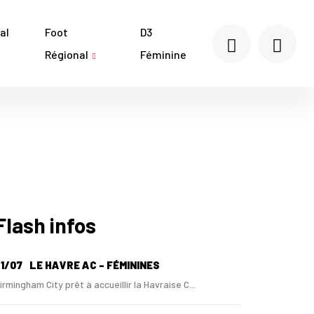
al
Foot
D3
Régional
Féminine
Flash infos
1/07
LE HAVRE AC - FÉMININES
irmingham City prêt à accueillir la Havraise C...