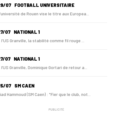
29/07
FOOTBALL UNIVERSITAIRE
'université de Rouen vise le titre aux Europea...
7/07
NATIONAL 1
 l'US Granville, la stabilité comme fil rouge ...
7/07
NATIONAL 1
 l’US Granville, Dominique Gortari de retour a...
25/07
SM CAEN
iad Hammoud (SM Caen) : "Fier que le club, not...
PUBLICITÉ
24/07
SM CAEN - MERCATO
ugo Lamouliatte, Mohamed Hafid, un défenseur c...
24/07
LE HAVRE AC - MERCATO