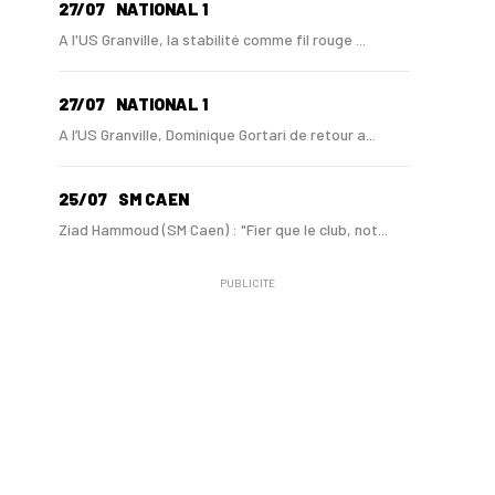
27/07
NATIONAL 1
A l'US Granville, la stabilité comme fil rouge ...
27/07
NATIONAL 1
A l’US Granville, Dominique Gortari de retour a...
25/07
SM CAEN
Ziad Hammoud (SM Caen) : "Fier que le club, not...
PUBLICITÉ
24/07
SM CAEN - MERCATO
Hugo Lamouliatte, Mohamed Hafid, un défenseur c...
24/07
LE HAVRE AC - MERCATO
Au HAC, un contrat « pro » pour Georges Gomis, ...
23/07
LE HAVRE AC