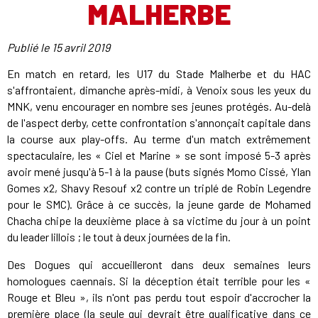
MALHERBE
Publié le
15 avril 2019
En match en retard, les U17 du Stade Malherbe et du HAC
s'affrontaient, dimanche après-midi, à Venoix sous les yeux du
MNK, venu encourager en nombre ses jeunes protégés. Au-delà
de l'aspect derby, cette confrontation s'annonçait capitale dans
la course aux play-offs. Au terme d'un match extrêmement
spectaculaire, les « Ciel et Marine » se sont imposé 5-3 après
avoir mené jusqu'à 5-1 à la pause (buts signés Momo Cissé, Ylan
Gomes x2, Shavy Resouf x2 contre un triplé de Robin Legendre
pour le SMC). Grâce à ce succès, la jeune garde de Mohamed
Chacha chipe la deuxième place à sa victime du jour à un point
du leader lillois ; le tout à deux journées de la fin.
Des Dogues qui accueilleront dans deux semaines leurs
homologues caennais. Si la déception était terrible pour les «
Rouge et Bleu », ils n'ont pas perdu tout espoir d'accrocher la
première place (la seule qui devrait être qualificative dans ce