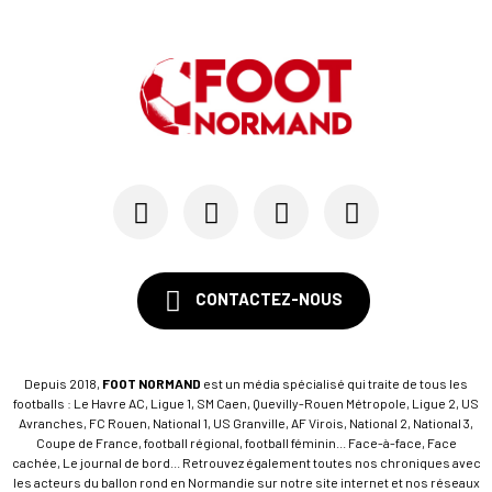
Pour le HAC, une préparation (en grande partie)...
19/07
SM CAEN - MERCATO
Avec Mohamed Hafid, Malherbe veut frapper un gr...
15/07
SM CAEN - FORMATION
SM Caen : Julien Meilhac quitte la direction de...
CONTACTEZ-NOUS
Depuis 2018,
FOOT NORMAND
est un média spécialisé qui traite de tous les
footballs : Le Havre AC, Ligue 1, SM Caen, Quevilly-Rouen Métropole, Ligue 2, US
Avranches, FC Rouen, National 1, US Granville, AF Virois, National 2, National 3,
Coupe de France, football régional, football féminin... Face-à-face, Face
cachée, Le journal de bord... Retrouvez également toutes nos chroniques avec
les acteurs du ballon rond en Normandie sur notre site internet et nos réseaux