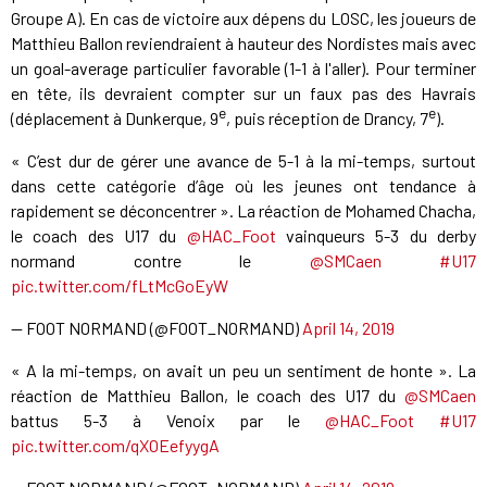
Groupe A). En cas de victoire aux dépens du LOSC, les joueurs de
Matthieu Ballon reviendraient à hauteur des Nordistes mais avec
un goal-average particulier favorable (1-1 à l'aller). Pour terminer
en tête, ils devraient compter sur un faux pas des Havrais
e
e
(déplacement à Dunkerque, 9
, puis réception de Drancy, 7
).
« C’est dur de gérer une avance de 5-1 à la mi-temps, surtout
dans cette catégorie d’âge où les jeunes ont tendance à
rapidement se déconcentrer ». La réaction de Mohamed Chacha,
le coach des U17 du
@HAC_Foot
vainqueurs 5-3 du derby
normand contre le
@SMCaen
#U17
pic.twitter.com/fLtMcGoEyW
— FOOT NORMAND (@FOOT_NORMAND)
April 14, 2019
« A la mi-temps, on avait un peu un sentiment de honte ». La
réaction de Matthieu Ballon, le coach des U17 du
@SMCaen
battus 5-3 à Venoix par le
@HAC_Foot
#U17
pic.twitter.com/qXOEefyygA