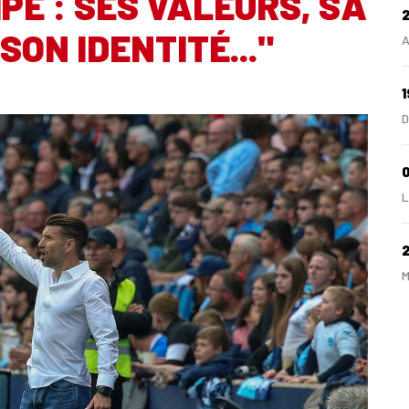
PE : SES VALEURS, SA
SON IDENTITÉ..."
A
1
D
0
L
M
2
A
2