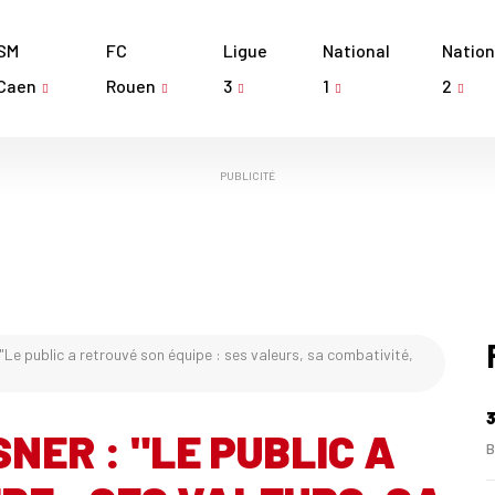
SM
FC
Ligue
National
Nation
Caen
Rouen
3
1
2
PUBLICITÉ
"Le public a retrouvé son équipe : ses valeurs, sa combativité,
3
NER : "LE PUBLIC A
B