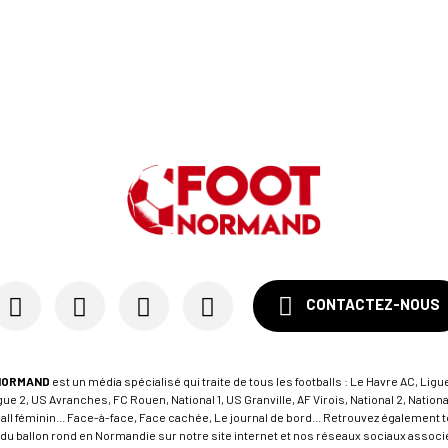
CONTACTEZ-NOUS
NORMAND
est un média spécialisé qui traite de tous les footballs : Le Havre AC, Ligue
e 2, US Avranches, FC Rouen, National 1, US Granville, AF Virois, National 2, Nation
tball féminin... Face-à-face, Face cachée, Le journal de bord... Retrouvez égalemen
du ballon rond en Normandie sur notre site internet et nos réseaux sociaux associés