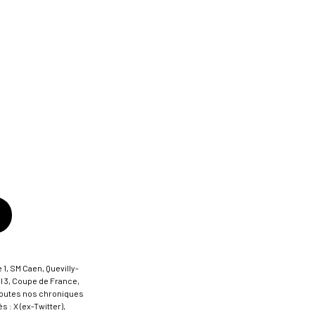
 1, SM Caen, Quevilly-
al 3, Coupe de France,
t toutes nos chroniques
 : X (ex-Twitter),