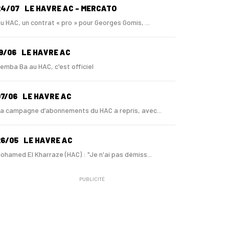
24/07
LE HAVRE AC - MERCATO
u HAC, un contrat « pro » pour Georges Gomis, ...
9/06
LE HAVRE AC
emba Ba au HAC, c'est officiel
7/06
LE HAVRE AC
a campagne d’abonnements du HAC a repris, avec...
26/05
LE HAVRE AC
ohamed El Kharraze (HAC) : "Je n'ai pas démiss...
PUBLICITÉ
1/05
LE HAVRE AC
u HAC, Mohamed El Kharraze va également démiss...
1/05
LE HAVRE AC