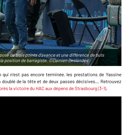
A
1
L
0
pose de trois points d'avance et une différence de buts
E
 la position de barragiste. ©Damien Deslandes
n qui n'est pas encore terminée. les prestations de Yassine
 doublé de la tête et de deux passes décisives... Retrouvez
A
près la victoire du HAC aux dépens de Strasbourg (3-1)
.