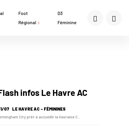
al
Foot
D3
Régional
Féminine
Flash infos Le Havre AC
1/07
LE HAVRE AC - FÉMININES
irmingham City prêt à accueillir la Havraise C...