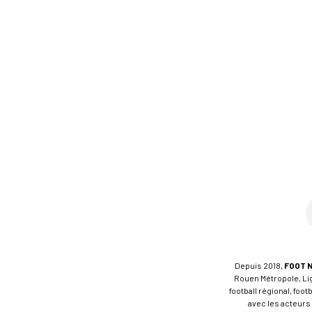
Depuis 2018,
FOOT 
Rouen Métropole, Ligu
football régional, foo
avec les acteurs 