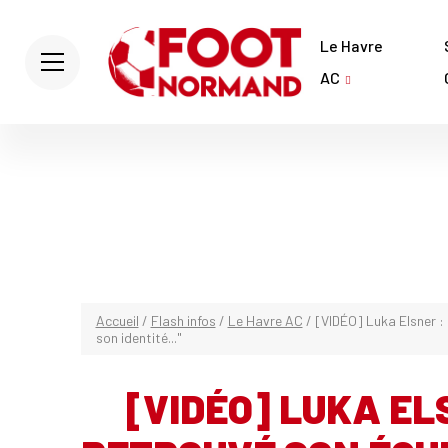
Le Havre
AC
Accueil
/
Flash infos
/
Le Havre AC
/
[VIDÉO] Luka Elsner : 
son identité..."
[VIDÉO] LUKA ELS