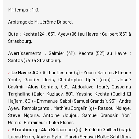
Mi-temps : 1-0.
Arbitrage de M. Jérôme Brisard.
Buts : Kechta (24', 65'), Ayew (96') au Havre ; Guilbert (86') à
Strasbourg.
Avertissements : Salmier (41'), Kechta (52') au Havre ;
Santos (74') à Strasbourg.
Le Havre AC :
Arthur Desmas (g) - Yoann Salmier, Etienne
Youté, Gautier Lloris, Christopher Opéri (cap) - Josué
Casimir (Aloïs Confais, 93'), Abdoulaye Touré, Oussama
Targhalline (Daler Kuziaev, 80'), Yassine Kechta (Oualid El
Hajjam, 80') - Emmanuel Sabbi (Samuel Grandsir, 93'), André
Ayew. Remplaçants : Mathieu Gorgelin (g) - Rassoul Ndiaye,
Steve Ngoura, Antoine Joujou, Samuel Grandsir, Yoni
Gomis. Entraîneur : Luka Elsner.
Strasbourg :
Alaa Bellaarouch (g) - Frédéric Guilbert (cap),
Lucas Perrin, Abakar Sylla - Marvin Senaya (Moïse Sahi Dion,