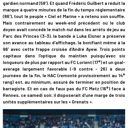
gardien normand (58'). Et quand Frédéric Guilbert a réduit la
marque à quatre minutes de la fin du temps réglementaire
(86'), tout le peuple « Ciel et Marine » a retenu son souffle.
Mais contrairement au week-end précédent où le club
doyen avait concédé le match nul dans les arrêts de jeu au
Parc des Princes (3-3), la bande à Luka Elsner a préservé
son avance au tableau d'affichage, la bonifiant même à la
96' avec cette frappe croisée d'André Ayew. Trois points
capitaux dans l'optique du maintien puisqu'avec six
e
longueurs de plus par rapport au FC Lorient (17
) et un goal-
average largement favorable (-9 contre - 26) à deux
e
journées de la fin, le HAC (remonté provisoirement au 14
rang) est, au minimum, assuré de terminer en position de
e
barragiste. Et en cas de faux pas du FC Metz (16
) face à
Rennes, ce samedi soir, il disposerait d'une marge de trois
unités supplémentaires sur les « Grenats ».