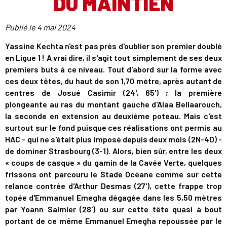
DU MAINTIEN
Publié le
4 mai 2024
Yassine Kechta n'est pas près d'oublier son premier doublé
en Ligue 1 ! A vrai dire, il s'agit tout simplement de ses deux
premiers buts à ce niveau. Tout d'abord sur la forme avec
ces deux têtes, du haut de son 1,70 mètre, après autant de
centres de Josué Casimir (24', 65') ; la première
plongeante au ras du montant gauche d'Alaa Bellaarouch,
la seconde en extension au deuxième poteau. Mais c'est
surtout sur le fond puisque ces réalisations ont permis au
HAC - qui ne s'était plus imposé depuis deux mois (2N-4D) -
de dominer Strasbourg (3-1). Alors, bien sûr, entre les deux
« coups de casque » du gamin de la Cavée Verte, quelques
frissons ont parcouru le Stade Océane comme sur cette
relance contrée d'Arthur Desmas (27'), cette frappe trop
topée d'Emmanuel Emegha dégagée dans les 5,50 mètres
par Yoann Salmier (28') ou sur cette tête quasi à bout
portant de ce même Emmanuel Emegha repoussée par le