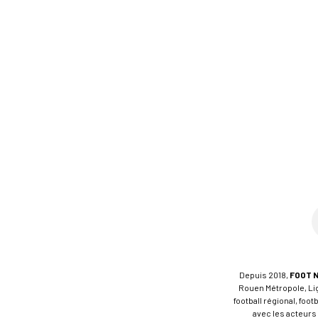
Depuis 2018,
FOOT 
Rouen Métropole, Ligu
football régional, foo
avec les acteurs 