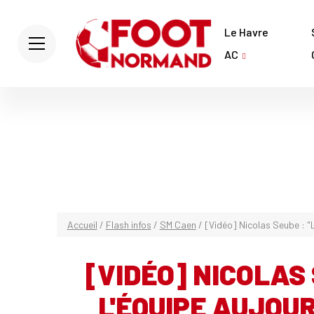
Le Havre
AC
Accueil
/
Flash infos
/
SM Caen
/
[Vidéo] Nicolas Seube : "L
[VIDÉO] NICOLAS 
L'ÉQUIPE AUJOUR