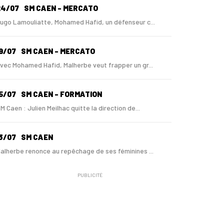
24/07
SM CAEN - MERCATO
ugo Lamouliatte, Mohamed Hafid, un défenseur c...
9/07
SM CAEN - MERCATO
vec Mohamed Hafid, Malherbe veut frapper un gr...
5/07
SM CAEN - FORMATION
M Caen : Julien Meilhac quitte la direction de...
3/07
SM CAEN
alherbe renonce au repêchage de ses féminines ...
PUBLICITÉ
0/06
SM CAEN
 Malherbe, Nasser Larguet sur le point d'être ...
06/06
SM CAEN