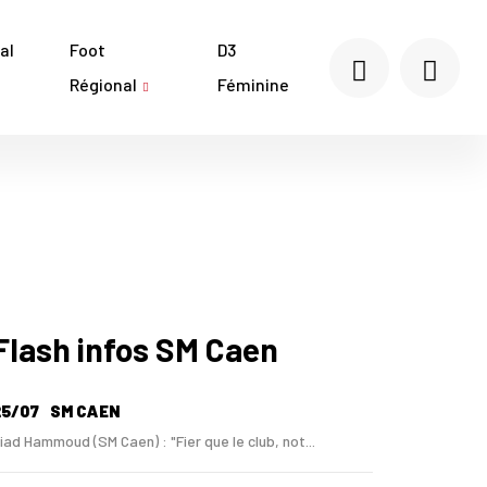
al
Foot
D3
Régional
Féminine
Flash infos SM Caen
25/07
SM CAEN
iad Hammoud (SM Caen) : "Fier que le club, not...