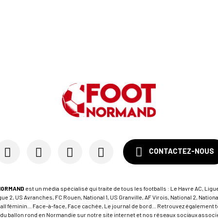
CONTACTEZ-NOUS
NORMAND
est un média spécialisé qui traite de tous les footballs : Le Havre AC, Ligue
e 2, US Avranches, FC Rouen, National 1, US Granville, AF Virois, National 2, Nation
tball féminin... Face-à-face, Face cachée, Le journal de bord... Retrouvez égalemen
du ballon rond en Normandie sur notre site internet et nos réseaux sociaux associés