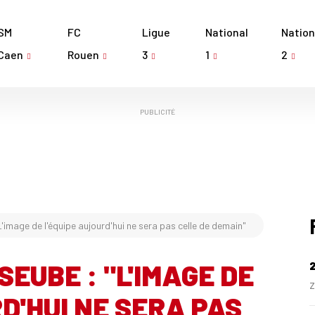
SM
FC
Ligue
National
Nation
Caen
Rouen
3
1
2
PUBLICITÉ
'image de l'équipe aujourd'hui ne sera pas celle de demain"
SEUBE : "L'IMAGE DE
Z
D'HUI NE SERA PAS