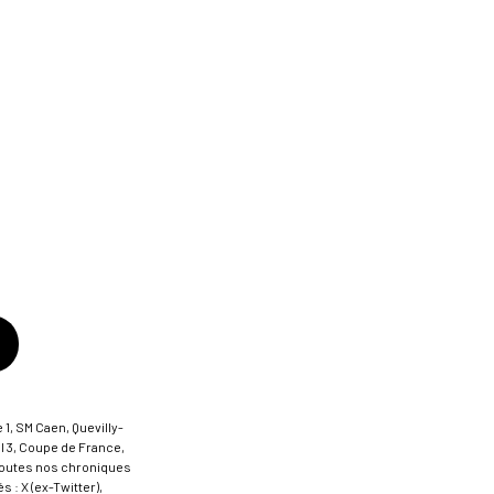
 1, SM Caen, Quevilly-
al 3, Coupe de France,
t toutes nos chroniques
 : X (ex-Twitter),