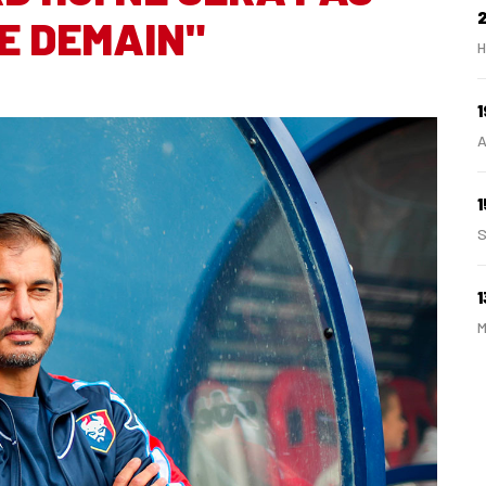
E DEMAIN"
H
1
A
1
S
1
M
1
A