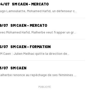
24/07
SM CAEN - MERCATO
ugo Lamouliatte, Mohamed Hafid, un défenseur c...
9/07
SM CAEN - MERCATO
vec Mohamed Hafid, Malherbe veut frapper un gr...
5/07
SM CAEN - FORMATION
M Caen : Julien Meilhac quitte la direction de...
3/07
SM CAEN
alherbe renonce au repêchage de ses féminines ...
PUBLICITÉ
0/06
SM CAEN
 Malherbe, Nasser Larguet sur le point d'être ...
06/06
SM CAEN