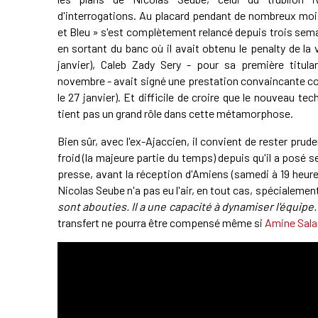
d'interrogations. Au placard pendant de nombreux moi
et Bleu » s'est complètement relancé depuis trois sema
en sortant du banc où il avait obtenu le penalty de la vi
janvier), Caleb Zady Sery - pour sa première titular
novembre - avait signé une prestation convaincante co
le 27 janvier). Et difficile de croire que le nouveau te
tient pas un grand rôle dans cette métamorphose.
Bien sûr, avec l'ex-Ajaccien, il convient de rester prude
froid (la majeure partie du temps) depuis qu'il a posé 
presse, avant la réception d'Amiens (samedi à 19 heures
Nicolas Seube n'a pas eu l'air, en tout cas, spécialeme
sont abouties. Il a une capacité à dynamiser l'équipe
transfert ne pourra être compensé même si
Amine Sala