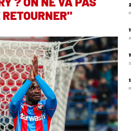
Y ? ON NE VA PAS
E RETOURNER"
H
1
A
1
S
1
M
1
A