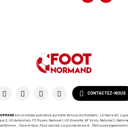
CONTACTEZ-NOUS
NORMAND
est un média spécialisé qui traite de tous les footballs : Le Havre AC, Ligue
e 2, US Avranches, FC Rouen, National 1, US Granville, AF Virois, National 2, Nation
tball féminin... Face-à-face, Face cachée, Le journal de bord... Retrouvez égalemen