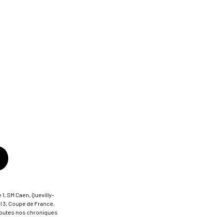
 1, SM Caen, Quevilly-
al 3, Coupe de France,
t toutes nos chroniques