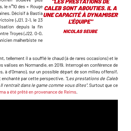
"LES PRESTATIONS DE
s, le n°10 des « Rouge
CALEB SONT ABOUTIES. IL A
ines. Décisif à Bastia
UNE CAPACITÉ À DYNAMISER
ctoire (J21. 2-1, le 23
L'ÉQUIPE"
isation depuis la fin
NICOLAS SEUBE
ntre Troyes (J22. 0-0,
chnicien malherbiste ne
nt, tellement il a soufflé le chaud (à de rares occasions) et le
ses valises en Normandie, en 2019. Interrogé en conférence de
, à d'Ornano), sur un possible départ de son milieu offensif,
nt enchanté par cette perspective.
"Les prestations de Caleb
. Il rentrait dans le game comme vous dites"
. Surtout que ce
ma a été prêté en provenance de Reims
.