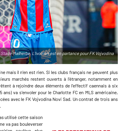
A
S
u Stade Malherbe. L'Ivoirien est en partance pour FK Vojvodina
L
e mais il n'en est rien. Si les clubs français ne peuvent plus
usieurs marchés restent ouverts à l'étranger, notamment en
L
êtent à rejoindre deux éléments de l'effectif caennais à six
 (25 ans) va s'envoler pour le Charlotte FC en MLS américaine,
ncées avec le FK Vojvodina Novi Sad. Un contrat de trois ans
.
as utilisé cette saison
 ne va pas bouleverser
voirien soulève plus