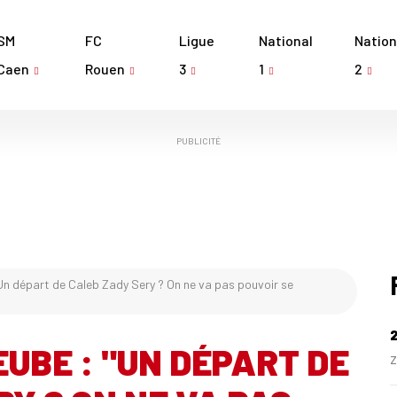
SM
FC
Ligue
National
Nation
Caen
Rouen
3
1
2
PUBLICITÉ
Un départ de Caleb Zady Sery ? On ne va pas pouvoir se
EUBE : "UN DÉPART DE
Z