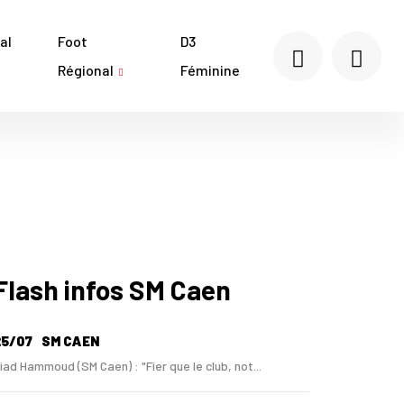
al
Foot
D3
Régional
Féminine
Flash infos SM Caen
25/07
SM CAEN
iad Hammoud (SM Caen) : "Fier que le club, not...