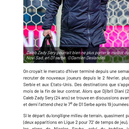
Caleb Zady Sery pourrait bien ne plus porter le maillot d
Novi Sad, en D1 serbe. ©Damien Deslandes
On croyait le mercato d'hiver terminé depuis une semain
recruter de nouveaux joueurs depuis le 2 février, pl
Serbie et aux Etats-Unis. Des destinations que s'appr
mois de la fin de leur contrat. Alors que Djibril Diani
Caleb Zady Sery (24 ans) se trouve en discussions ava
e
et demi l'attend chez le 7
de D1 Serbe après 19 journées
Si le départ du longiligne milieu de terrain, quasiment p
(deux apparitions en Ligue 2 pour 72' de temps de jeu),
les plans de Nicolas Seube, celui du trublion i