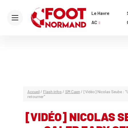
Le Havre
AC
Accueil
/
Flash infos
/
SM Caen
/
[Vidéo] Nicolas Seube : "
retourner"
[VIDÉO] NICOLAS S