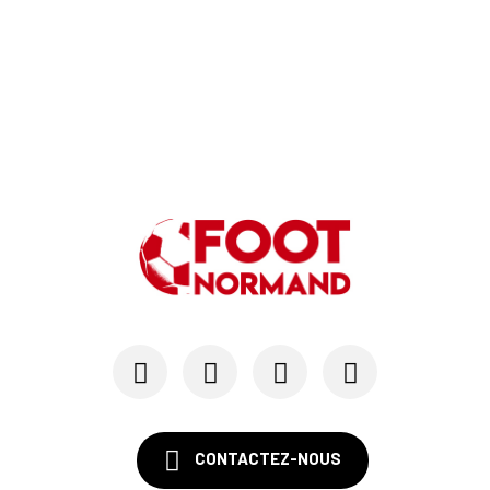
06/06
SM CAEN
Alexandre Raulin quitte Malherbe pour devenir n...
03/06
SM CAEN
SM Caen : les premières dates de la prépa
30/05
SM CAEN - MERCATO
Le Rouennais Nassim Titebah sur les tablettes d...
28/05
SM CAEN
Le Stade Malherbe sur le point de sécuriser une...
CONTACTEZ-NOUS