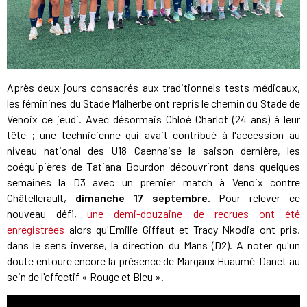
Après deux jours consacrés aux traditionnels tests médicaux,
les féminines du Stade Malherbe ont repris le chemin du Stade de
Venoix ce jeudi. Avec désormais Chloé Charlot (24 ans) à leur
tête ; une technicienne qui avait contribué à l'accession au
niveau national des U18 Caennaise la saison dernière, les
coéquipières de Tatiana Bourdon découvriront dans quelques
semaines la D3 avec un premier match à Venoix contre
Châtellerault,
dimanche 17 septembre
. Pour relever ce
nouveau défi,
une demi-douzaine de recrues ont été
enregistrées
alors qu'Emilie Giffaut et Tracy Nkodia ont pris,
dans le sens inverse, la direction du Mans (D2). A noter qu'un
doute entoure encore la présence de Margaux Huaumé-Danet au
sein de l'effectif « Rouge et Bleu ».