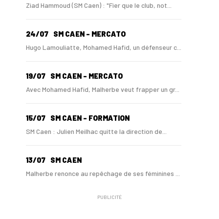
Ziad Hammoud (SM Caen) : "Fier que le club, not...
24/07
SM CAEN - MERCATO
Hugo Lamouliatte, Mohamed Hafid, un défenseur c...
19/07
SM CAEN - MERCATO
Avec Mohamed Hafid, Malherbe veut frapper un gr...
15/07
SM CAEN - FORMATION
SM Caen : Julien Meilhac quitte la direction de...
13/07
SM CAEN
Malherbe renonce au repêchage de ses féminines ...
PUBLICITÉ
10/06
SM CAEN
A Malherbe, Nasser Larguet sur le point d'être ...