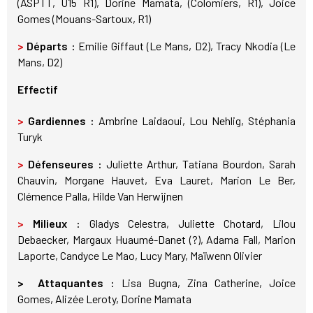
(ASPTT, U15 R1), Dorine Mamata, (Colomiers, R1), Joice
Gomes (Mouans-Sartoux, R1)
>
Départs :
Emilie Giffaut (Le Mans, D2), Tracy Nkodia (Le
Mans, D2)
Effectif
>
Gardiennes :
Ambrine Laidaoui, Lou Nehlig, Stéphania
Turyk
>
Défenseures :
Juliette Arthur, Tatiana Bourdon, Sarah
Chauvin, Morgane Hauvet, Eva Lauret, Marion Le Ber,
Clémence Palla, Hilde Van Herwijnen
>
Milieux :
Gladys Celestra, Juliette Chotard, Lilou
Debaecker, Margaux Huaumé-Danet (?), Adama Fall, Marion
Laporte, Candyce Le Mao, Lucy Mary, Maïwenn Olivier
> Attaquantes :
Lisa Bugna, Zina Catherine, Joice
Gomes, Alizée Leroty, Dorine Mamata