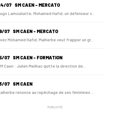
24/07
SM CAEN - MERCATO
ugo Lamouliatte, Mohamed Hafid, un défenseur c...
9/07
SM CAEN - MERCATO
vec Mohamed Hafid, Malherbe veut frapper un gr...
5/07
SM CAEN - FORMATION
M Caen : Julien Meilhac quitte la direction de...
3/07
SM CAEN
alherbe renonce au repêchage de ses féminines ...
PUBLICITÉ
0/06
SM CAEN
 Malherbe, Nasser Larguet sur le point d'être ...
06/06
SM CAEN