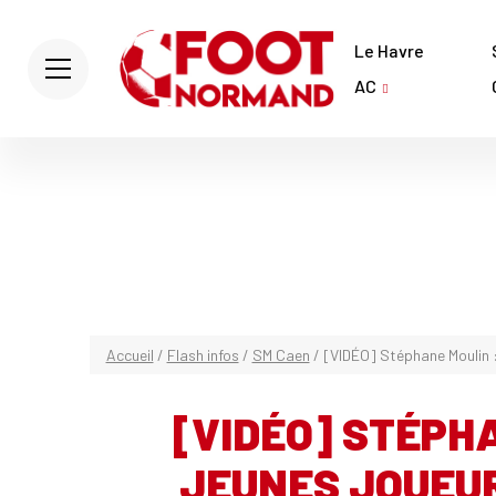
Le Havre
AC
Accueil
/
Flash infos
/
SM Caen
/
[VIDÉO] Stéphane Moulin :
[VIDÉO] STÉPHA
JEUNES JOUEUR