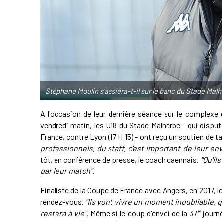
Stéphane Moulin s'assiéra-t-il sur le banc du Stade Ma
A l'occasion de leur dernière séance sur le complexe 
vendredi matin, les U18 du Stade Malherbe - qui dispu
France, contre Lyon (17 H 15) - ont reçu un soutien de t
professionnels, du staff, c'est important de leur e
tôt, en conférence de presse, le coach caennais.
"Qu'il
par leur match"
.
Finaliste de la Coupe de France avec Angers, en 2017, l
rendez-vous.
"Ils vont vivre un moment inoubliable, q
e
restera à vie"
. Même si le coup d'envoi de la 37
journé