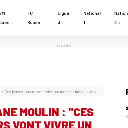
SM
FC
Ligue
National
Nation
Caen
Rouen
3
1
2
PUBLICITÉ
 « Ces jeunes joueurs vont vivre un moment inoubliable »
NE MOULIN : "CES
Z
S VONT VIVRE UN