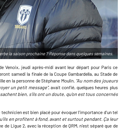
A
S
lherbe la saison prochaine ? Réponse dans quelques semaines.
L
de Venoix, jeudi après-midi avant leur départ pour Paris ce
teront samedi la finale de la Coupe Gambardella, au Stade de
aille en la personne de Stéphane Moulin.
"Au nom des joueurs
L
nvoyer un petit message"
, avait confié, quelques heures plus
s sachent bien, s'ils ont un doute, qu'on est tous concernés
e technicien est bien placé pour évoquer l'importance d'un tel
u'ils en profitent à fond, avant et surtout pendant. Ça leur
e de Ligue 2, avec la réception de QRM, n'est séparé que de