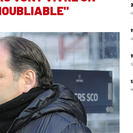
NOUBLIABLE"
H
1
A
1
S
1
M
1
A