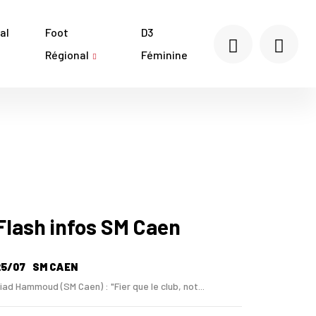
al
Foot
D3
Régional
Féminine
Flash infos SM Caen
25/07
SM CAEN
iad Hammoud (SM Caen) : "Fier que le club, not...