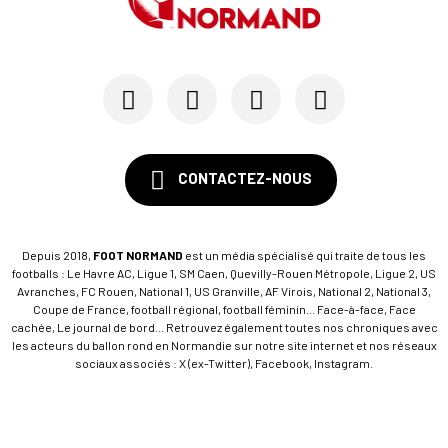
CONTACTEZ-NOUS
Depuis 2018,
FOOT NORMAND
est un média spécialisé qui traite de tous les
footballs : Le Havre AC, Ligue 1, SM Caen, Quevilly-Rouen Métropole, Ligue 2, US
Avranches, FC Rouen, National 1, US Granville, AF Virois, National 2, National 3,
Coupe de France, football régional, football féminin... Face-à-face, Face
cachée, Le journal de bord... Retrouvez également toutes nos chroniques avec
les acteurs du ballon rond en Normandie sur notre site internet et nos réseaux
sociaux associés : X (ex-Twitter), Facebook, Instagram.