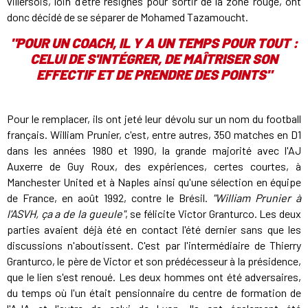
villersois, loin d'être résignés pour sortir de la zone rouge, ont
donc décidé de se séparer de Mohamed Tazamoucht.
"
POUR UN COACH, IL Y A UN TEMPS POUR TOUT :
CELUI DE S'INTÉGRER, DE MAÎTRISER SON
EFFECTIF ET DE PRENDRE DES POINTS
"
Pour le remplacer, ils ont jeté leur dévolu sur un nom du football
français. William Prunier, c'est, entre autres, 350 matches en D1
dans les années 1980 et 1990, la grande majorité avec l'AJ
Auxerre de Guy Roux, des expériences, certes courtes, à
Manchester United et à Naples ainsi qu'une sélection en équipe
de France, en août 1992, contre le Brésil.
"William Prunier à
l'ASVH, ça a de la gueule"
, se félicite Victor Granturco. Les deux
parties avaient déjà été en contact l'été dernier sans que les
discussions n'aboutissent. C'est par l'intermédiaire de Thierry
Granturco, le père de Victor et son prédécesseur à la présidence,
que le lien s'est renoué. Les deux hommes ont été adversaires,
du temps où l'un était pensionnaire du centre de formation de