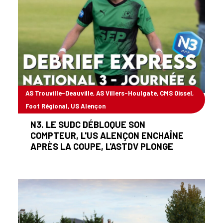
AS Trouville-Deauville, AS Villers-Houlgate, CMS Oissel,
Foot Régional, US Alençon
19/10/2025
N3. LE SUDC DÉBLOQUE SON
COMPTEUR, L'US ALENÇON ENCHAÎNE
APRÈS LA COUPE, L'ASTDV PLONGE