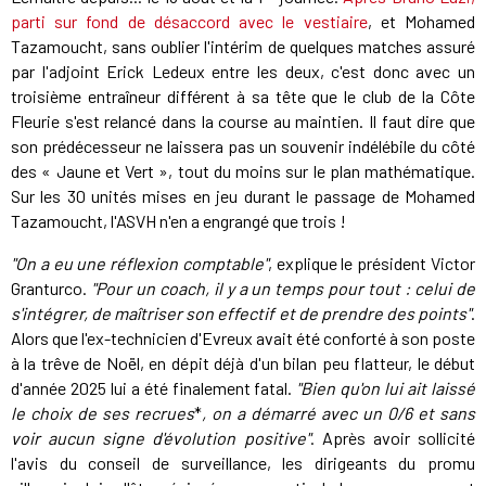
parti sur fond de désaccord avec le vestiaire
, et Mohamed
Tazamoucht, sans oublier l'intérim de quelques matches assuré
par l'adjoint Erick Ledeux entre les deux, c'est donc avec un
troisième entraîneur différent à sa tête que le club de la Côte
Fleurie s'est relancé dans la course au maintien. Il faut dire que
son prédécesseur ne laissera pas un souvenir indélébile du côté
des « Jaune et Vert », tout du moins sur le plan mathématique.
Sur les 30 unités mises en jeu durant le passage de Mohamed
Tazamoucht, l'ASVH n'en a engrangé que trois !
"On a eu une réflexion comptable"
, explique le président Victor
Granturco.
"Pour un coach, il y a un temps pour tout : celui de
s'intégrer, de maîtriser son effectif et de prendre des points"
.
Alors que l'ex-technicien d'Evreux avait été conforté à son poste
à la trêve de Noël, en dépit déjà d'un bilan peu flatteur, le début
d'année 2025 lui a été finalement fatal.
"Bien qu'on lui ait laissé
le choix de ses recrues
*
, on a démarré avec un 0/6 et sans
voir aucun signe d'évolution positive"
. Après avoir sollicité
l'avis du conseil de surveillance, les dirigeants du promu