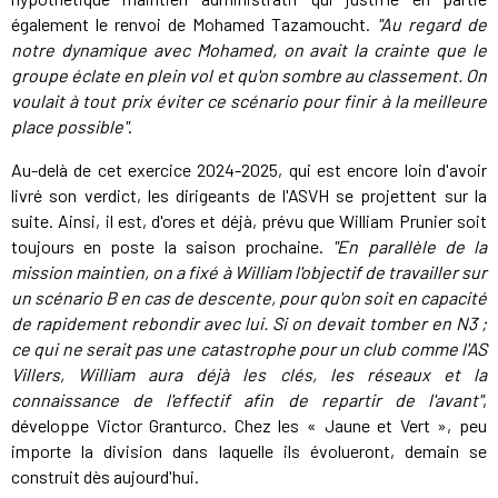
également le renvoi de Mohamed Tazamoucht.
"Au regard de
notre dynamique avec Mohamed, on avait la crainte que le
groupe éclate en plein vol et qu'on sombre au classement. On
voulait à tout prix éviter ce scénario pour finir à la meilleure
place possible"
.
Au-delà de cet exercice 2024-2025, qui est encore loin d'avoir
livré son verdict, les dirigeants de l'ASVH se projettent sur la
suite. Ainsi, il est, d'ores et déjà, prévu que William Prunier soit
toujours en poste la saison prochaine.
"En parallèle de la
mission maintien, on a fixé à William l'objectif de travailler sur
un scénario B en cas de descente, pour qu'on soit en capacité
de rapidement rebondir avec lui. Si on devait tomber en N3 ;
ce qui ne serait pas une catastrophe pour un club comme l'AS
Villers, William aura déjà les clés, les réseaux et la
connaissance de l'effectif afin de repartir de l'avant"
,
développe Victor Granturco. Chez les « Jaune et Vert », peu
importe la division dans laquelle ils évolueront, demain se
construit dès aujourd'hui.