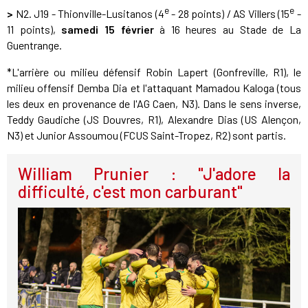
e
e
>
N2. J19 - Thionville-Lusitanos (4
- 28 points) / AS Villers (15
-
11 points),
samedi 15 février
à 16 heures au Stade de La
Guentrange.
*L'arrière ou milieu défensif Robin Lapert (Gonfreville, R1), le
milieu offensif Demba Dia et l'attaquant Mamadou Kaloga (tous
les deux en provenance de l'AG Caen, N3). Dans le sens inverse,
Teddy Gaudiche (JS Douvres, R1), Alexandre Dias (US Alençon,
N3) et Junior Assoumou (FCUS Saint-Tropez, R2) sont partis.
William Prunier : "J'adore la
difficulté, c'est mon carburant"