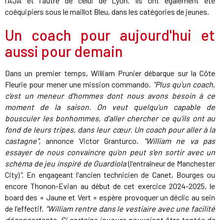
l'AJA et l'autre de celui de Lyon. Ils ont également été
coéquipiers sous le maillot Bleu, dans les catégories de jeunes.
Un coach pour aujourd'hui et
aussi pour demain
Dans un premier temps, William Prunier débarque sur la Côte
Fleurie pour mener une mission commando.
"Plus qu'un coach,
c'est un meneur d'hommes dont nous avons besoin à ce
moment de la saison. On veut quelqu'un capable de
bousculer les bonhommes, d'aller chercher ce qu'ils ont au
fond de leurs tripes, dans leur
cœur
. Un coach pour aller à la
castagne"
, annonce Victor Granturco.
"William ne va pas
essayer de nous convaincre qu'on peut s'en sortir avec un
schéma de jeu inspiré de Guardiola
(l'entraîneur de Manchester
City)
"
. En engageant l'ancien technicien de Canet, Bourges ou
encore Thonon-Evian au début de cet exercice 2024-2025, le
board des « Jaune et Vert » espère provoquer un déclic au sein
de l'effectif.
"William rentre dans le vestiaire avec une facilité
déconcertante. Si certains joueurs pouvaient être tentés de