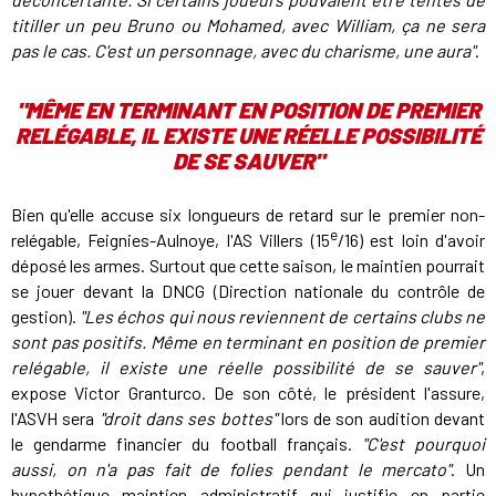
titiller un peu Bruno ou Mohamed, avec William, ça ne sera
pas le cas. C'est un personnage, avec du charisme, une aura"
.
"MÊME EN TERMINANT EN POSITION DE PREMIER
RELÉGABLE, IL EXISTE UNE RÉELLE POSSIBILITÉ
DE SE SAUVER"
Bien qu'elle accuse six longueurs de retard sur le premier non-
e
relégable, Feignies-Aulnoye, l'AS Villers (15
/16) est loin d'avoir
déposé les armes. Surtout que cette saison, le maintien pourrait
se jouer devant la DNCG (Direction nationale du contrôle de
gestion).
"Les échos qui nous reviennent de certains clubs ne
sont pas positifs. Même en terminant en position de premier
relégable, il existe une réelle possibilité de se sauver"
,
expose Victor Granturco. De son côté, le président l'assure,
l'ASVH sera
"droit dans ses bottes"
lors de son audition devant
le gendarme financier du football français.
"C'est pourquoi
aussi, on n'a pas fait de folies pendant le mercato"
. Un
hypothétique maintien administratif qui justifie en partie