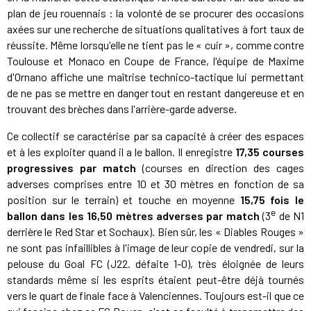
plan de jeu rouennais : la volonté de se procurer des occasions
axées sur une recherche de situations qualitatives à fort taux de
réussite. Même lorsqu'elle ne tient pas le « cuir », comme contre
Toulouse et Monaco en Coupe de France, l'équipe de Maxime
d'Ornano affiche une maîtrise technico-tactique lui permettant
de ne pas se mettre en danger tout en restant dangereuse et en
trouvant des brèches dans l'arrière-garde adverse.
Ce collectif se caractérise par sa capacité à créer des espaces
et à les exploiter quand il a le ballon. Il enregistre
17,35 courses
progressives par match
(courses en direction des cages
adverses comprises entre 10 et 30 mètres en fonction de sa
position sur le terrain) et touche en moyenne
15,75 fois le
e
ballon dans les 16,50 mètres adverses par match
(3
de N1
derrière le Red Star et Sochaux). Bien sûr, les « Diables Rouges »
ne sont pas infaillibles à l'image de leur copie de vendredi, sur la
pelouse du Goal FC (J22. défaite 1-0), très éloignée de leurs
standards même si les esprits étaient peut-être déjà tournés
vers le quart de finale face à Valenciennes. Toujours est-il que ce