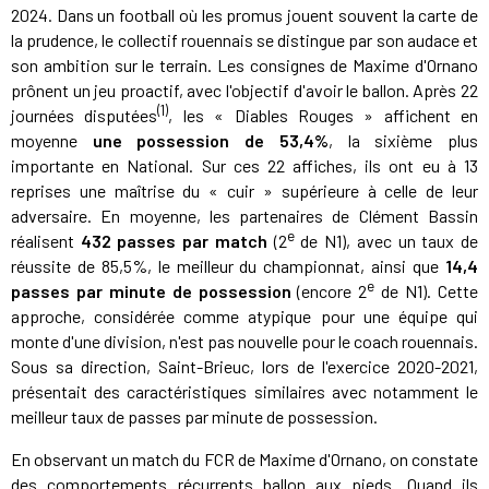
2024. Dans un football où les promus jouent souvent la carte de
la prudence, le collectif rouennais se distingue par son audace et
son ambition sur le terrain. Les consignes de Maxime d'Ornano
prônent un jeu proactif, avec l'objectif d'avoir le ballon. Après 22
(1)
journées disputées
, les « Diables Rouges » affichent en
moyenne
une possession de 53,4%
, la sixième plus
importante en National. Sur ces 22 affiches, ils ont eu à 13
reprises une maîtrise du « cuir » supérieure à celle de leur
adversaire. En moyenne, les partenaires de Clément Bassin
e
réalisent
432 passes par match
(2
de N1), avec un taux de
réussite de 85,5%, le meilleur du championnat, ainsi que
14,4
e
passes par minute de possession
(encore 2
de N1). Cette
approche, considérée comme atypique pour une équipe qui
monte d'une division, n'est pas nouvelle pour le coach rouennais.
Sous sa direction, Saint-Brieuc, lors de l'exercice 2020-2021,
présentait des caractéristiques similaires avec notamment le
meilleur taux de passes par minute de possession.
En observant un match du FCR de Maxime d'Ornano, on constate
des comportements récurrents ballon aux pieds. Quand ils