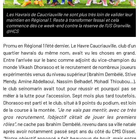
Les Havrais de Caucriauville ne sont plus très loin de valider leur
maintien en Régional 1. Reste à transformer l'essai et cela
commence dès ce week-end contre la réserve de l'US Granville.
@HCS
Promu en Régional 1 l'été dernier, Le Havre Caucriauville, club d'un
quartier havrais du même nom, avait vu les choses en grand.
Entre l'arrivée sur le banc comme adjoint du vice-champion du
monde Vikash Dhorasoo et le recrutement de nombreux joueurs
expérimentés venus du niveau supérieur (Ibrahim Dembélé, Stive
Mendy, Amine Abdellaoui, Nassim Belhadef, Mohadi Thioubou...),
le club seinomarin avait tout pour réussir et pourquoi pas se
mêler à la lutte pour l'accession. Sept mois plus tard toutefois,
Dhorasoo est parti et le club, situé à 9 points du podium, est loin
de la course à la montée.
"Je ne vais pas mentir, avec ce très
gros recrutement, l'objectif c'était de jouer les premiers
rôles"
, ne cache pas Ibrahim Dembélé, revenu dans sa ville natale
après avoir notamment passé sept ans du côté du CMS Oissel.
"Notre objectif annoncé a fait beaucoup de bruit, mais entre