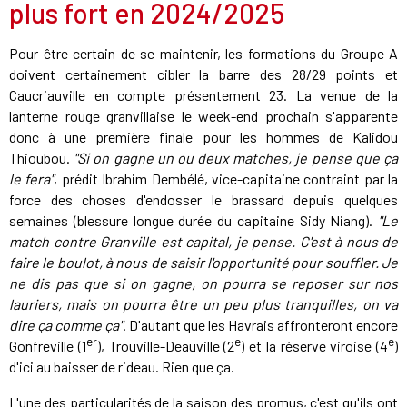
plus fort en 2024/2025
Pour être certain de se maintenir, les formations du Groupe A
doivent certainement cibler la barre des 28/29 points et
Caucriauville en compte présentement 23. La venue de la
lanterne rouge granvillaise le week-end prochain s'apparente
donc à une première finale pour les hommes de Kalidou
Thioubou.
"Si on gagne un ou deux matches, je pense que ça
le fera"
, prédit Ibrahim Dembélé, vice-capitaine contraint par la
force des choses d'endosser le brassard depuis quelques
semaines (blessure longue durée du capitaine Sidy Niang).
"Le
match contre Granville est capital, je pense. C'est à nous de
faire le boulot, à nous de saisir l'opportunité pour souffler. Je
ne dis pas que si on gagne, on pourra se reposer sur nos
lauriers, mais on pourra être un peu plus tranquilles, on va
dire ça comme ça"
. D'autant que les Havrais affronteront encore
er
e
e
Gonfreville (1
), Trouville-Deauville (2
) et la réserve viroise (4
)
d'ici au baisser de rideau. Rien que ça.
L'une des particularités de la saison des promus, c'est qu'ils ont