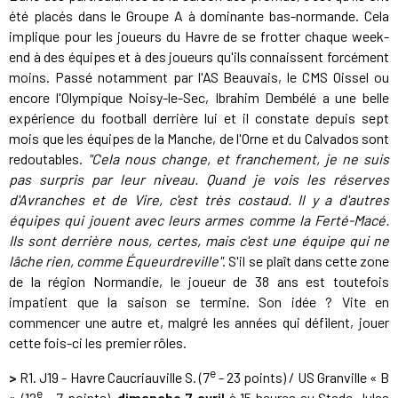
été placés dans le Groupe A à dominante bas-normande. Cela
implique pour les joueurs du Havre de se frotter chaque week-
end à des équipes et à des joueurs qu'ils connaissent forcément
moins. Passé notamment par l'AS Beauvais, le CMS Oissel ou
encore l'Olympique Noisy-le-Sec, Ibrahim Dembélé a une belle
expérience du football derrière lui et il constate depuis sept
mois que les équipes de la Manche, de l'Orne et du Calvados sont
redoutables.
"Cela nous change, et franchement, je ne suis
pas surpris par leur niveau. Quand je vois les réserves
d'Avranches et de Vire, c'est très costaud. Il y a d'autres
équipes qui jouent avec leurs armes comme la Ferté-Macé.
Ils sont derrière nous, certes, mais c'est une équipe qui ne
lâche rien, comme Équeurdreville"
. S'il se plaît dans cette zone
de la région Normandie, le joueur de 38 ans est toutefois
impatient que la saison se termine. Son idée ? Vite en
commencer une autre et, malgré les années qui défilent, jouer
cette fois-ci les premier rôles.
e
>
R1. J19 - Havre Caucriauville S. (7
- 23 points) / US Granville « B
e
» (12
- 7 points),
dimanche 7 avril
à 15 heures au Stade Jules