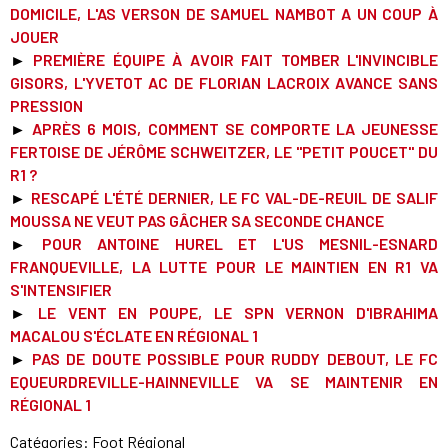
DOMICILE, L'AS VERSON DE SAMUEL NAMBOT A UN COUP À
JOUER
►
PREMIÈRE ÉQUIPE À AVOIR FAIT TOMBER L'INVINCIBLE
GISORS, L'YVETOT AC DE FLORIAN LACROIX AVANCE SANS
PRESSION
►
APRÈS 6 MOIS, COMMENT SE COMPORTE LA JEUNESSE
FERTOISE DE JÉRÔME SCHWEITZER, LE "PETIT POUCET" DU
R1 ?
►
RESCAPÉ L'ÉTÉ DERNIER, LE FC VAL-DE-REUIL DE SALIF
MOUSSA NE VEUT PAS GÂCHER SA SECONDE CHAN
CE
►
POUR ANTOINE HUREL ET L'US MESNIL-ESNARD
FRANQUEVILLE, LA LUTTE POUR LE MAINTIEN EN R1 VA
S'INTENSIFIER
►
LE VENT EN POUPE, LE SPN VERNON D'IBRAHIMA
MACALOU S'ÉCLATE EN RÉGIONAL 1
►
PAS DE DOUTE POSSIBLE POUR RUDDY DEBOUT, LE FC
EQUEURDREVILLE-HAINNEVILLE VA SE MAINTENIR EN
RÉGIONAL
1
Catégories:
Foot Régional