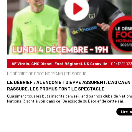
AF Virois, CMS Oissel, Foot Régional, US Granville -
04/12/202
LE DÉBRIEF DE FOOT NORMAND | EPISODE 10
LE DÉBRIEF : ALENÇON ET DIEPPE ASSURENT, L'AG CAEN
RASSURE, LES PROMUS FONT LE SPECTACLE
Quasiment tous les buts inscrits ce week-end par nos clubs de Nationa
National 3 sont à voir dans ce 10e épisode du Débrief de cette sai...
Lire l