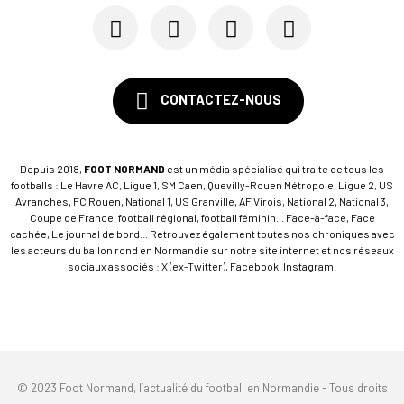
CONTACTEZ-NOUS
Depuis 2018,
FOOT NORMAND
est un média spécialisé qui traite de tous les
footballs : Le Havre AC, Ligue 1, SM Caen, Quevilly-Rouen Métropole, Ligue 2, US
Avranches, FC Rouen, National 1, US Granville, AF Virois, National 2, National 3,
Coupe de France, football régional, football féminin... Face-à-face, Face
cachée, Le journal de bord... Retrouvez également toutes nos chroniques avec
les acteurs du ballon rond en Normandie sur notre site internet et nos réseaux
sociaux associés : X (ex-Twitter), Facebook, Instagram.
© 2023 Foot Normand, l’actualité du football en Normandie - Tous droits