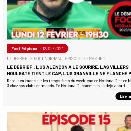
Foot Régional -
12/02/2024
LE DÉBRIEF DE FOOT NORMAND | EPISODE 16 - PARTIE 1
LE DÉBRIEF : L'US ALENÇON A LE SOURIRE, L'AS VILLERS
HOULGATE TIENT LE CAP, L'US GRANVILLE NE FLANCHE 
Retour en image sur les temps forts du week-end en National 2 et en N
3 chez nos clubs normands. En National 2, comme on l'a déjà abord...
Lire l