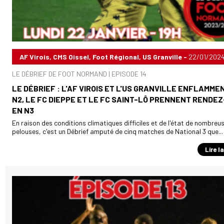
AF Virois, CMS Oissel, Foot Régional, US Granville -
22/01/202
LE DÉBRIEF DE FOOT NORMAND | EPISODE 14
LE DÉBRIEF : L'AF VIROIS ET L'US GRANVILLE ENFLAMME
N2, LE FC DIEPPE ET LE FC SAINT-LÔ PRENNENT RENDE
EN N3
En raison des conditions climatiques difficiles et de l'état de nombreu
pelouses, c'est un Débrief amputé de cinq matches de National 3 que...
Lire l