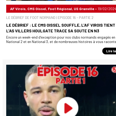
AF Virois, CMS Oissel, Foot Régional, US Granville -
19/02/202
LE DÉBRIEF DE FOOT NORMAND | EPISODE 16 - PARTIE 2
LE DÉBRIEF : LE CMS OISSEL SOUFFLE, L'AF VIROIS TIENT
L'AS VILLERS HOULGATE TRACE SA SOUTE EN N3
Encore un week-end d'exception pour nos clubs normands engagés en
National 2 et en National 3, et de nombreuses histoires à vous raconter 
Lire l