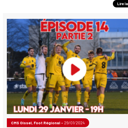
Lire l
CMS Oissel, Foot Régional -
29/01/2024