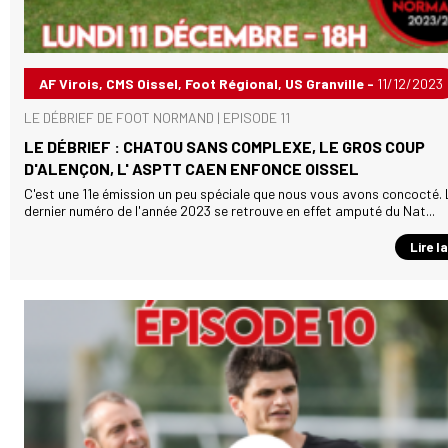
AF Virois, CMS Oissel, Foot Régional, US Granville -
11/12/2023
LE DÉBRIEF DE FOOT NORMAND | EPISODE 11
LE DÉBRIEF : CHATOU SANS COMPLEXE, LE GROS COUP
D'ALENÇON, L' ASPTT CAEN ENFONCE OISSEL
C'est une 11e émission un peu spéciale que nous vous avons concocté. 
dernier numéro de l'année 2023 se retrouve en effet amputé du Nat...
Lire l