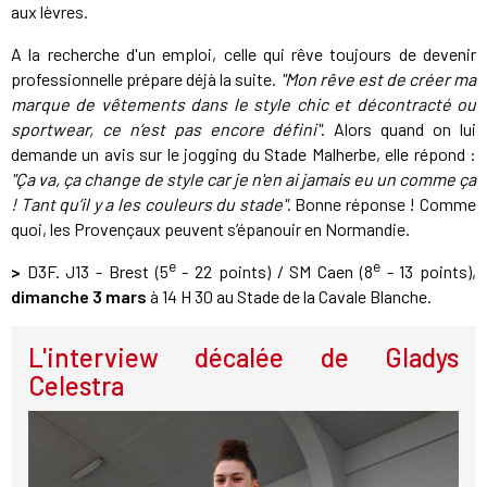
aux lèvres.
A la recherche d'un emploi, celle qui rêve toujours de devenir
professionnelle prépare déjà la suite.
"Mon rêve est de créer ma
marque de vêtements dans le style chic et décontracté ou
sportwear, ce n’est pas encore défini"
. Alors quand on lui
demande un avis sur le jogging du Stade Malherbe, elle répond :
"Ça va, ça change de style car je n'en ai jamais eu un comme ça
! Tant qu’il y a les couleurs du stade"
. Bonne réponse ! Comme
quoi, les Provençaux peuvent s’épanouir en Normandie.
e
e
>
D3F. J13 - Brest (5
- 22 points) / SM Caen (8
- 13 points),
dimanche 3 mars
à 14 H 30 au Stade de la Cavale Blanche.
L'interview décalée de Gladys
Celestra