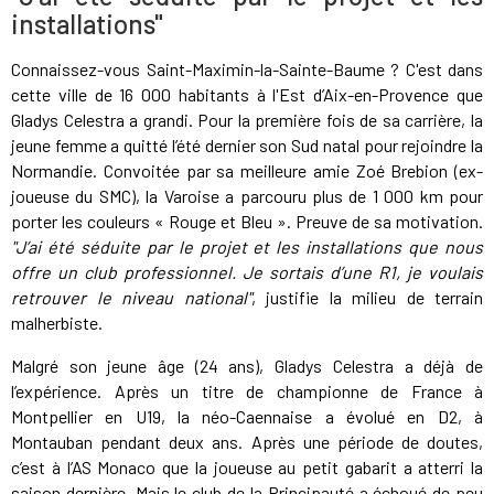
installations"
Connaissez-vous Saint-Maximin-la-Sainte-Baume ? C'est dans
cette ville de 16 000 habitants à l'Est d’Aix-en-Provence que
Gladys Celestra a grandi. Pour la première fois de sa carrière, la
jeune femme a quitté l’été dernier son Sud natal pour rejoindre la
Normandie. Convoitée par sa meilleure amie Zoé Brebion (ex-
joueuse du SMC), la Varoise a parcouru plus de 1 000 km pour
porter les couleurs « Rouge et Bleu ». Preuve de sa motivation.
"J’ai été séduite par le projet et les installations que nous
offre un club professionnel. Je sortais d’une R1, je voulais
retrouver le niveau national"
, justifie la milieu de terrain
malherbiste.
Malgré son jeune âge (24 ans), Gladys Celestra a déjà de
l’expérience. Après un titre de championne de France à
Montpellier en U19, la néo-Caennaise a évolué en D2, à
Montauban pendant deux ans. Après une période de doutes,
c’est à l’AS Monaco que la joueuse au petit gabarit a atterri la
saison dernière. Mais le club de la Principauté a échoué de peu