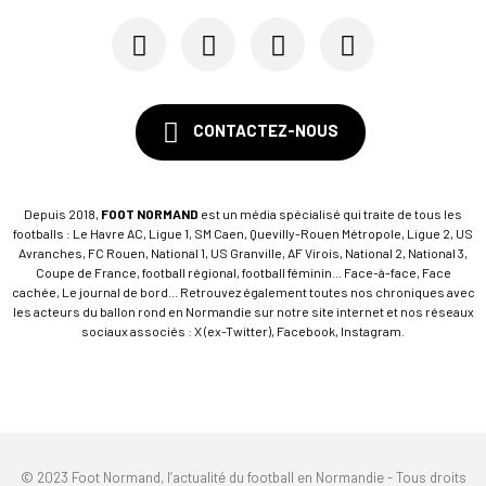
CONTACTEZ-NOUS
Depuis 2018,
FOOT NORMAND
est un média spécialisé qui traite de tous les
footballs : Le Havre AC, Ligue 1, SM Caen, Quevilly-Rouen Métropole, Ligue 2, US
Avranches, FC Rouen, National 1, US Granville, AF Virois, National 2, National 3,
Coupe de France, football régional, football féminin... Face-à-face, Face
cachée, Le journal de bord... Retrouvez également toutes nos chroniques avec
les acteurs du ballon rond en Normandie sur notre site internet et nos réseaux
sociaux associés : X (ex-Twitter), Facebook, Instagram.
© 2023 Foot Normand, l’actualité du football en Normandie - Tous droits