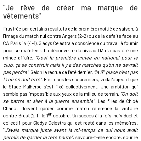
"Je rêve de créer ma marque de
vêtements"
Frustrée par certains résultats de la première moitié de saison, à
l'image du match nul contre Angers (2-2) ou de la défaite face au
CA Paris 14 (4-1), Gladys Celestra a conscience du travail à fournir
pour se maintenir. La découverte du niveau D3 n’a pas été une
mince affaire.
"C’est la première année en national pour le
club, ça se construit mais il y a des matches qu’on ne devrait
e
pas perdre"
. Selon la recrue de l'été dernier,
"la 8
place n’est pas
là où on doit être"
. Finir dans les six premiers, voilà l’objectif que
le Stade Malherbe s’est fixé collectivement. Une ambition qui
semble pas impossible aux yeux de la milieu de terrain.
"On doit
se battre et aller à la guerre ensemble"
. Les filles de Chloé
Charlot doivent garder comme match référence la victoire
er
contre Brest (2-1), le 1
octobre. Un succès à la fois individuel et
collectif pour Gladys Celestra qui est resté dans les mémoires.
"
J’avais marqué juste avant la mi-temps ce qui nous avait
permis de garder la tête haute"
, savoure-t-elle encore, sourire