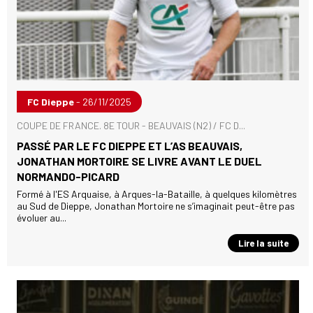
FC Dieppe
- 26/11/2025
COUPE DE FRANCE. 8E TOUR - BEAUVAIS (N2) / FC D...
PASSÉ PAR LE FC DIEPPE ET L’AS BEAUVAIS,
JONATHAN MORTOIRE SE LIVRE AVANT LE DUEL
NORMANDO-PICARD
Formé à l'ES Arquaise, à Arques-la-Bataille, à quelques kilomètres
au Sud de Dieppe, Jonathan Mortoire ne s’imaginait peut-être pas
évoluer au...
Lire la suite