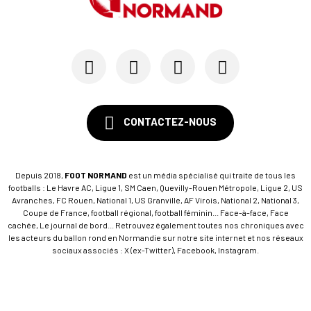
CONTACTEZ-NOUS
Depuis 2018,
FOOT NORMAND
est un média spécialisé qui traite de tous les
footballs : Le Havre AC, Ligue 1, SM Caen, Quevilly-Rouen Métropole, Ligue 2, US
Avranches, FC Rouen, National 1, US Granville, AF Virois, National 2, National 3,
Coupe de France, football régional, football féminin... Face-à-face, Face
cachée, Le journal de bord... Retrouvez également toutes nos chroniques avec
les acteurs du ballon rond en Normandie sur notre site internet et nos réseaux
sociaux associés : X (ex-Twitter), Facebook, Instagram.