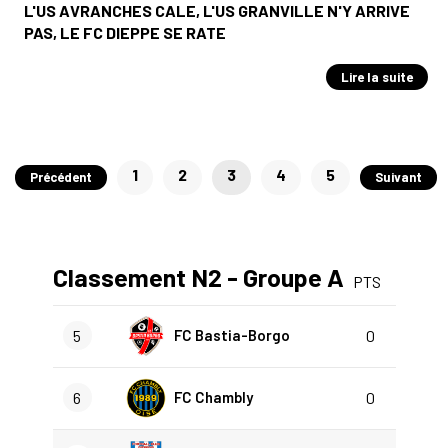
L'US AVRANCHES CALE, L'US GRANVILLE N'Y ARRIVE
PAS, LE FC DIEPPE SE RATE
Lire la suite
Pagination
1
2
3
4
5
Précédent
Suivant
des
publications
Classement N2 - Groupe A
PTS
5
FC Bastia-Borgo
0
6
FC Chambly
0