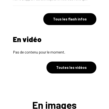
15/08
NATIONAL 2
Au FC Dieppe, un groupe inévitablement renforcé...
Tous les flash infos
15/08
NATIONAL 2
En vidéo
Si le FC Dieppe est monté en N2, c'est bien pou...
Pas de contenu pour le moment.
Toutes les vidéos
En images