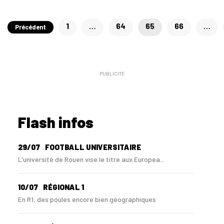
Pagination
1
…
64
65
66
…
Précédent
des
publications
PUBLICITÉ
Flash infos
29/07
FOOTBALL UNIVERSITAIRE
L'université de Rouen vise le titre aux Europea...
10/07
RÉGIONAL 1
En R1, des poules encore bien géographiques