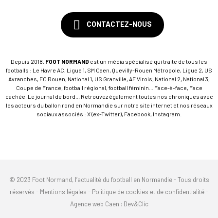
CONTACTEZ-NOUS
Depuis 2018,
FOOT NORMAND
est un média spécialisé qui traite de tous les
footballs : Le Havre AC, Ligue 1, SM Caen, Quevilly-Rouen Métropole, Ligue 2, US
Avranches, FC Rouen, National 1, US Granville, AF Virois, National 2, National 3,
Coupe de France, football régional, football féminin... Face-à-face, Face
cachée, Le journal de bord... Retrouvez également toutes nos chroniques avec
les acteurs du ballon rond en Normandie sur notre site internet et nos réseaux
sociaux associés : X (ex-Twitter), Facebook, Instagram.
© 2023 Foot Normand, l’actualité du football en Normandie - Tous droits
réservés -
Mentions légales
-
Politique de cookies et de confidentialité
-
Agence web Caen
: Dev&Clic