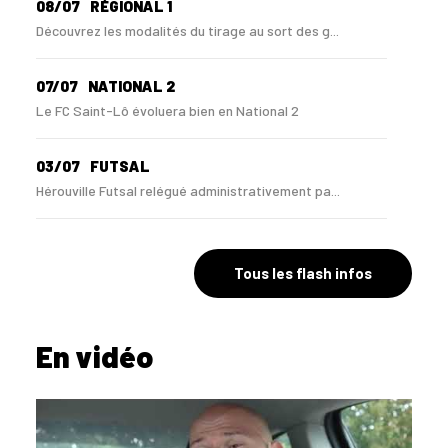
08/07
RÉGIONAL 1
Découvrez les modalités du tirage au sort des g...
07/07
NATIONAL 2
Le FC Saint-Lô évoluera bien en National 2
03/07
FUTSAL
Hérouville Futsal relégué administrativement pa...
10/06
NATIONAL 3
Le Havre Caucriauville relégué en Régional 1 !
Tous les flash infos
10/06
NATIONAL 3
En vidéo
Le FC Saint-Lô privé de montée en N2 par la DNCG
01/06
RÉGIONAL 3
Ils montent en Régional 2