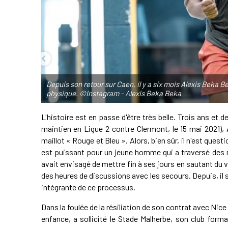
Depuis son retour sur Caen, il y a six mois Alexis Beka 
physique. ©Instagram - Alexis Beka Beka
L'histoire est en passe d'être très belle. Trois ans et
maintien en Ligue 2 contre Clermont, le 15 mai 2021),
maillot « Rouge et Bleu ». Alors, bien sûr, il n'est quest
est puissant pour un jeune homme qui a traversé des m
avait envisagé de mettre fin à ses jours en sautant du
des heures de discussions avec les secours. Depuis, il s
intégrante de ce processus.
Dans la foulée de la résiliation de son contrat avec Nic
enfance, a sollicité le Stade Malherbe, son club forma