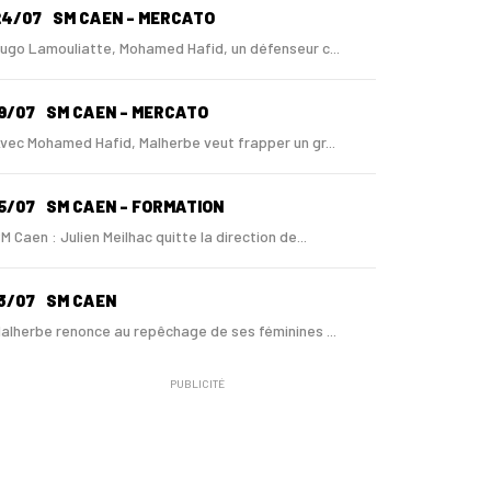
24/07
SM CAEN - MERCATO
ugo Lamouliatte, Mohamed Hafid, un défenseur c...
9/07
SM CAEN - MERCATO
vec Mohamed Hafid, Malherbe veut frapper un gr...
5/07
SM CAEN - FORMATION
M Caen : Julien Meilhac quitte la direction de...
3/07
SM CAEN
alherbe renonce au repêchage de ses féminines ...
PUBLICITÉ
0/06
SM CAEN
 Malherbe, Nasser Larguet sur le point d'être ...
06/06
SM CAEN