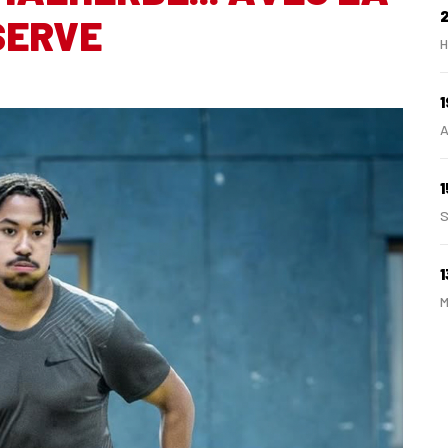
SERVE
H
1
A
1
S
1
M
1
A