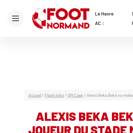
Le Havre
AC
Accueil
/
Flash infos
/
SM Caen
/
Alexis Beka Beka va redeve
ALEXIS BEKA BEK
JOUEUR DU STADE 