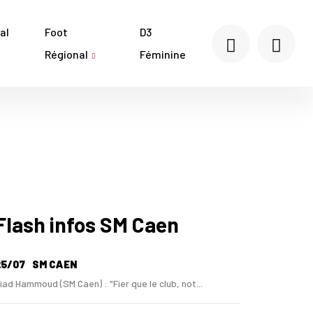
al
Foot
D3
Régional
Féminine
Flash infos SM Caen
25/07
SM CAEN
iad Hammoud (SM Caen) : "Fier que le club, not...