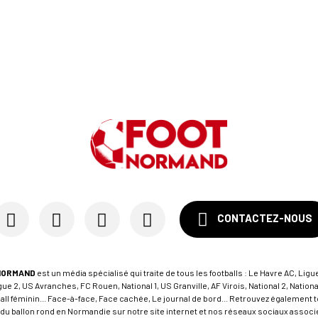
CONTACTEZ-NOUS
NORMAND
est un média spécialisé qui traite de tous les footballs : Le Havre AC, Ligue
e 2, US Avranches, FC Rouen, National 1, US Granville, AF Virois, National 2, Nation
tball féminin... Face-à-face, Face cachée, Le journal de bord... Retrouvez égalemen
du ballon rond en Normandie sur notre site internet et nos réseaux sociaux associés