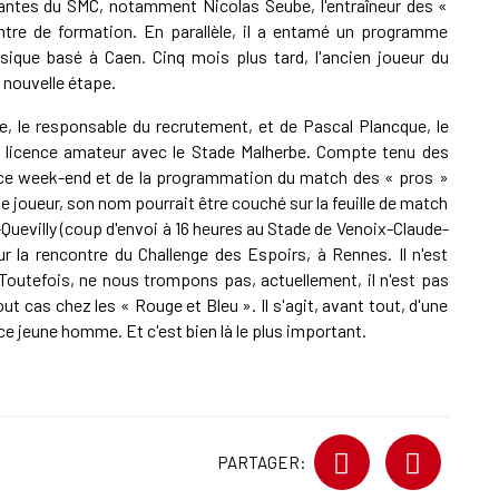
ntes du SMC, notamment Nicolas Seube, l'entraîneur des «
ntre de formation. En parallèle, il a entamé un programme
ysique basé à Caen. Cinq mois plus tard, l'ancien joueur du
 nouvelle étape.
e, le responsable du recrutement, et de Pascal Plancque, le
une licence amateur avec le Stade Malherbe. Compte tenu des
e ce week-end et de la programmation du match des « pros »
 joueur, son nom pourrait être couché sur la feuille de match
-Quevilly (coup d'envoi à 16 heures au Stade de Venoix-Claude-
ur la rencontre du Challenge des Espoirs, à Rennes. Il n'est
Toutefois, ne nous trompons pas, actuellement, il n'est pas
t cas chez les « Rouge et Bleu ». Il s'agit, avant tout, d'une
e jeune homme. Et c'est bien là le plus important.
PARTAGER: