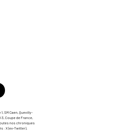
 1, SM Caen, Quevilly-
al 3, Coupe de France,
t toutes nos chroniques
 : X (ex-Twitter),