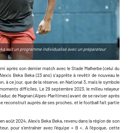
A
S
Beka suit un programme individualisé avec un préparateur
L
 demi après son dernier match avec le Stade Malherbe (celui du
 Alexis Beka Beka (23 ans) s'apprête à revêtir de nouveau le
ion, à ce jour, que de la réserve, en National 3, mais le symbole
L
oments difficiles. Le 29 septembre 2023, le milieu relayeur
 viaduc de Magnan (Alpes-Maritimes) avant de se raviser après
e reconstruit auprès de ses proches, et le football fait partie
e en août 2024, Alexis Beka Beka, revenu dans la région de son
teur, pour s'entraîner avec l'équipe « B ». A l'époque, cette