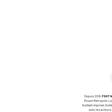
Depuis 2018,
FOOT 
Rouen Métropole, Ligu
football régional, foo
avec les acteurs 