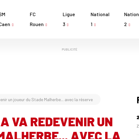
SM
FC
Ligue
National
Nation
Caen
Rouen
3
1
2
PUBLICITÉ
nir un joueur du Stade Malherbe... avec la réserve
A VA REDEVENIR UN
Z
MALHERBE... AVEC LA