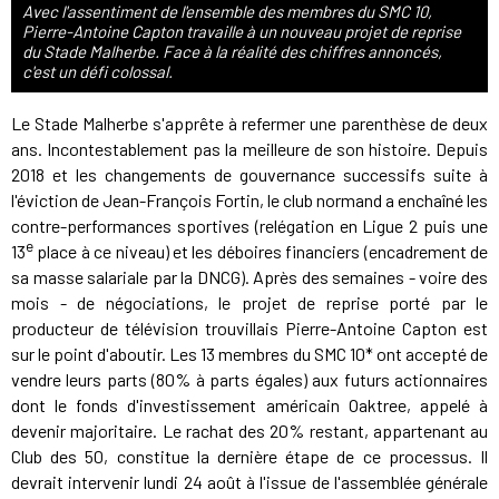
Avec l'assentiment de l'ensemble des membres du SMC 10,
Pierre-Antoine Capton travaille à un nouveau projet de reprise
du Stade Malherbe. Face à la réalité des chiffres annoncés,
c'est un défi colossal.
Le Stade Malherbe s'apprête à refermer une parenthèse de deux
ans. Incontestablement pas la meilleure de son histoire. Depuis
2018 et les changements de gouvernance successifs suite à
l'éviction de Jean-François Fortin, le club normand a enchaîné les
contre-performances sportives (relégation en Ligue 2 puis une
e
13
place à ce niveau) et les déboires financiers (encadrement de
sa masse salariale par la DNCG). Après des semaines - voire des
mois - de négociations, le projet de reprise porté par le
producteur de télévision trouvillais Pierre-Antoine Capton est
sur le point d'aboutir. Les 13 membres du SMC 10* ont accepté de
vendre leurs parts (80% à parts égales) aux futurs actionnaires
dont le fonds d'investissement américain Oaktree, appelé à
devenir majoritaire. Le rachat des 20% restant, appartenant au
Club des 50, constitue la dernière étape de ce processus. Il
devrait intervenir lundi 24 août à l'issue de l'assemblée générale