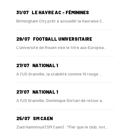
31/07
LE HAVRE AC - FÉMININES
Birmingham City prêt à accueillir la Havraise C...
29/07
FOOTBALL UNIVERSITAIRE
L'université de Rouen vise le titre aux Europea...
27/07
NATIONAL 1
A l'US Granville, la stabilité comme fil rouge ...
27/07
NATIONAL 1
A l’US Granville, Dominique Gortari de retour a...
25/07
SM CAEN
Ziad Hammoud (SM Caen) : "Fier que le club, not...