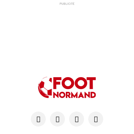
PUBLICITÉ
24/07
SM CAEN - MERCATO
Hugo Lamouliatte, Mohamed Hafid, un défenseur c...
24/07
LE HAVRE AC - MERCATO
Au HAC, un contrat « pro » pour Georges Gomis, ...
23/07
LE HAVRE AC
Pour le HAC, une préparation (en grande partie)...
19/07
SM CAEN - MERCATO
Avec Mohamed Hafid, Malherbe veut frapper un gr...
15/07
SM CAEN - FORMATION
SM Caen : Julien Meilhac quitte la direction de...