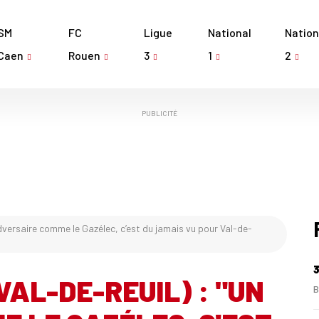
SM
FC
Ligue
National
Nation
Caen
Rouen
3
1
2
PUBLICITÉ
adversaire comme le Gazélec, c’est du jamais vu pour Val-de-
3
VAL-DE-REUIL) : "UN
B