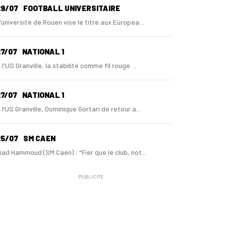
29/07
FOOTBALL UNIVERSITAIRE
'université de Rouen vise le titre aux Europea...
7/07
NATIONAL 1
 l'US Granville, la stabilité comme fil rouge ...
7/07
NATIONAL 1
 l’US Granville, Dominique Gortari de retour a...
25/07
SM CAEN
iad Hammoud (SM Caen) : "Fier que le club, not...
PUBLICITÉ
24/07
SM CAEN - MERCATO
ugo Lamouliatte, Mohamed Hafid, un défenseur c...
24/07
LE HAVRE AC - MERCATO