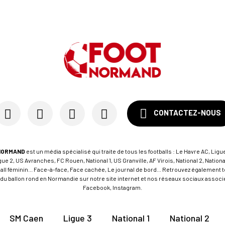
CONTACTEZ-NOUS
NORMAND
est un média spécialisé qui traite de tous les footballs : Le Havre AC, Ligue
e 2, US Avranches, FC Rouen, National 1, US Granville, AF Virois, National 2, Nation
tball féminin... Face-à-face, Face cachée, Le journal de bord... Retrouvez égalemen
du ballon rond en Normandie sur notre site internet et nos réseaux sociaux associés
Facebook, Instagram.
SM Caen
Ligue 3
National 1
National 2