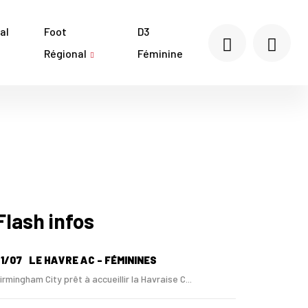
al
Foot
D3
Régional
Féminine
Flash infos
1/07
LE HAVRE AC - FÉMININES
irmingham City prêt à accueillir la Havraise C...