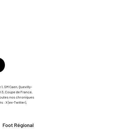
 1, SM Caen, Quevilly-
al 3, Coupe de France,
t toutes nos chroniques
 : X (ex-Twitter),
Foot Régional