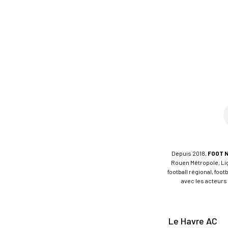
Depuis 2018,
FOOT 
Rouen Métropole, Ligu
football régional, foo
avec les acteurs 
Le Havre AC