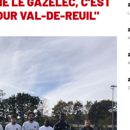
 LE GAZÉLEC, C'EST
OUR VAL-DE-REUIL"
L
2
A
2
A
Z
H