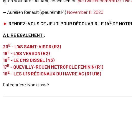
qu’on souhaite." Ali Arbi, coach sénior.
pic.twitter.com/mfI2ZTMF
— Aurélien Renault (@aurelrnlt14)
November 11, 2020
E
►
RENDEZ-VOUS CE JEUDI POUR DÉCOUVRIR LE 14
DE NOTR
À LIRE EGALEMENT
:
E
20
- L'AS SAINT-VIGOR (R3)
E
19
- L'AS VERSON (R2)
E
18
- LE CMS OISSEL (N3)
E
17
- QUEVILLY-ROUEN METROPOLE FÉMININ (R1)
E
16
- LES U16 RÉGIONAUX DU HAVRE AC (R1 U16)
Catégories: Non classé