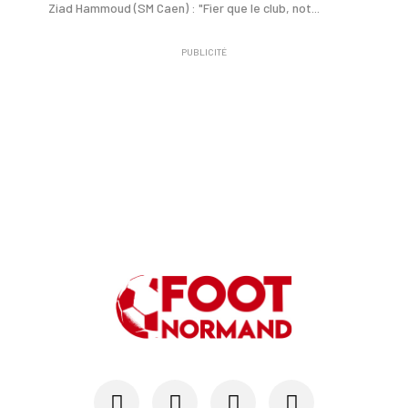
Ziad Hammoud (SM Caen) : "Fier que le club, not...
PUBLICITÉ
24/07
SM CAEN - MERCATO
Hugo Lamouliatte, Mohamed Hafid, un défenseur c...
24/07
LE HAVRE AC - MERCATO
Au HAC, un contrat « pro » pour Georges Gomis, ...
23/07
LE HAVRE AC
Pour le HAC, une préparation (en grande partie)...
19/07
SM CAEN - MERCATO
Avec Mohamed Hafid, Malherbe veut frapper un gr...
15/07
SM CAEN - FORMATION
SM Caen : Julien Meilhac quitte la direction de...