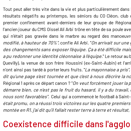
Tout peut aller très vite dans la vie et plus particulièrement dan
résultats négatifs au printemps, les séniors du CO Cléon, club d
premier confinement avant-derniers de leur groupe de Régional
l'ancien joueur du CMS Oissel Ali Arbi trône en tête de sa poule a
qui n'était pas gravée dans le marbre au regard des manoeuvre
modifié, à hauteur de 70%"
, confie Ali Arbi. "
On arrivait sur une 
des changements sans exposer l’équipe. Ça a été difficile mais
a pu redonner une identité cléonnaise à l’équipe.
" Le retour au
Quevilly), la venue de son frère Houssini (ex-Saint-Aubin) et l'ar
n'ont ainsi pas tardé à porter leurs fruits. "
La mayonnaise a pris"
,
dit qu’une page s’est tournée et que c’est à nous d’écrire la n
Régional 1 après ce départ canon ? "
On veut forcément jouer la 
démarre bien, ce n’est pas le fruit du hasard, il y a du trav
nous sont favorables".
Celui qui a commencé le football à Saint-
était promu, on a réussi trois victoires sur les quatre premier
montée en R1, j’ai dit qu’il fallait rester terre à terre et résultat
Coexistence difficile dans l'agg