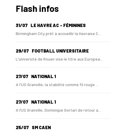
Flash infos
31/07
LE HAVRE AC - FÉMININES
Birmingham City prêt à accueillir la Havraise C...
29/07
FOOTBALL UNIVERSITAIRE
L'université de Rouen vise le titre aux Europea...
27/07
NATIONAL 1
A l'US Granville, la stabilité comme fil rouge ...
27/07
NATIONAL 1
A l’US Granville, Dominique Gortari de retour a...
25/07
SM CAEN