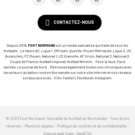
CONTACTEZ-NOUS
Depuis 2018,
FOOT NORMAND
est un média spécialisé qui traite de tous les
footballs : Le Havre AC, Ligue 1, SM Caen, Quevilly-Rouen Métropole, Ligue 2, US
Avranches, FC Rouen, National 1, US Granville, AF Virois, National 2, National 3,
Coupe de France, football régional, football féminin... Face-à-face, Face
cachée, Le journal de bord... Retrouvez également toutes nos chroniques avec
les acteurs du ballon rond en Normandie sur notre site internet et nos réseaux
sociaux associés : X (ex-Twitter), Facebook, Instagram.
© 2023 Foot Normand, l’actualité du football en Normandie - Tous droits
réservés -
Mentions légales
-
Politique de cookies et de confidentialité
-
Agence web Caen
: Dev&Clic