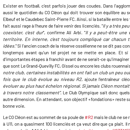
Exister en football, c'est parfois jouer des coudes. Dans l'agglo
aussi le quotidien du CO Cléon qui doit trouver son équilibre au 
Elbeuf et le Caudebec Saint-Pierre FC. Ainsi, si la bataille entre les 
fait aussi rage à l'heure de faire venir des licenciés. "
Il y a très pe
coexister, c’est dur
", confirme Ali Arbi. "
Il y a peut-être une 
territoire. En interne, c’est toujours compliqué car chacun 
idées.
" Si l'ancien coach de la réserve ossélienne ne se dit pas co
longtemps avant qu'un tel projet ne se mette en place. Et si 
d'importantes étapes à franchir avant de ne serait-ce qu'imaginer 
que sont Le Grand-Quevilly FC, Oissel ou encore les clubs rouenna
notre club, certaines instabilités en ont fait un club un peu oub
fois que le club évolue au niveau R2
, ajoute l'entraîneur clé
évoluer au plus haut échelon régional.
Si jamais Cléon montait
à travers notre classement"
. Le Club Olympique sait donc quel
autre dimension. En attendant, son objectif «fondations» reste sa p
bonne voie.
Le CO Cléon est au sommet de sa poule de
#R2
mais le club ne se 
à U11, on a quasiment 100 licenciés et ça veut dire que ça plait. Il