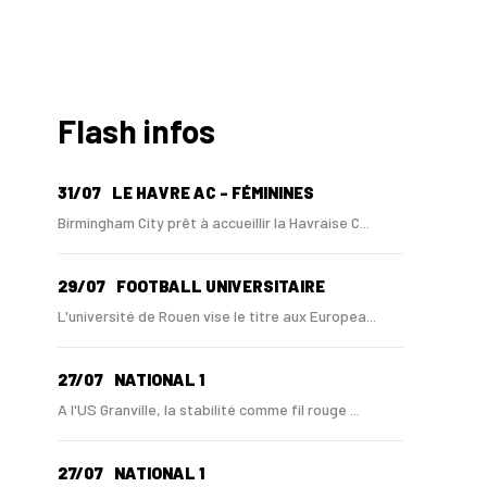
Flash infos
31/07
LE HAVRE AC - FÉMININES
Birmingham City prêt à accueillir la Havraise C...
29/07
FOOTBALL UNIVERSITAIRE
L'université de Rouen vise le titre aux Europea...
27/07
NATIONAL 1
A l'US Granville, la stabilité comme fil rouge ...
27/07
NATIONAL 1