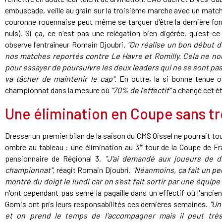
embuscade, veille au grain sur la troisième marche avec un match
couronne rouennaise peut même se targuer d'être la dernière fo
nuls). Si ça, ce n'est pas une relégation bien digérée, qu'est-c
observe l'entraîneur Romain Djoubri.
"On réalise un bon début 
nos matches reportés contre Le Havre et Romilly. Cela ne n
pour essayer de poursuivre les deux leaders qui ne se sont pas
va tâcher de maintenir le cap"
. En outre, la si bonne tenue o
championnat dans la mesure où
"70% de l'effectif"
a changé cet é
Une élimination en Coupe sans 
Dresser un premier bilan de la saison du CMS Oissel ne pourrait 
e
ombre au tableau : une élimination au 3
tour de la Coupe de Fr
pensionnaire de Régional 3.
"J'ai demandé aux joueurs de di
championnat",
réagit Romain Djoubri.
"Néanmoins, ça fait un peu
montré du doigt le lundi car on s'est fait sortir par une équip
n'ont cependant pas semé la pagaille dans un effectif où l'anc
Gomis ont pris leurs responsabilités ces dernières semaines.
"Un
et on prend le temps de l'accompagner mais il peut très