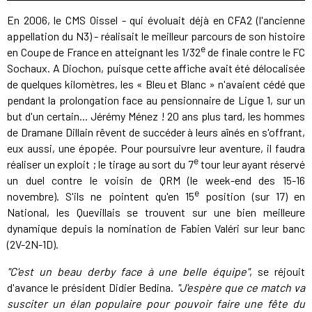
En 2006, le CMS Oissel - qui évoluait déjà en CFA2 (l'ancienne
appellation du N3) - réalisait le meilleur parcours de son histoire
e
en Coupe de France en atteignant les 1/32
de finale contre le FC
Sochaux. A Diochon, puisque cette affiche avait été délocalisée
de quelques kilomètres, les « Bleu et Blanc » n'avaient cédé que
pendant la prolongation face au pensionnaire de Ligue 1, sur un
but d'un certain... Jérémy Ménez ! 20 ans plus tard, les hommes
de Dramane Dillain rêvent de succéder à leurs aînés en s'offrant,
eux aussi, une épopée. Pour poursuivre leur aventure, il faudra
e
réaliser un exploit ; le tirage au sort du 7
tour leur ayant réservé
un duel contre le voisin de QRM (le week-end des 15-16
e
novembre). S'ils ne pointent qu'en 15
position (sur 17) en
National, les Quevillais se trouvent sur une bien meilleure
dynamique depuis la nomination de Fabien Valéri sur leur banc
(2V-2N-1D).
"C'est un beau derby face à une belle équipe"
, se réjouit
d'avance le président Didier Bedina.
"J'espère que ce match va
susciter un élan populaire pour pouvoir faire une fête du