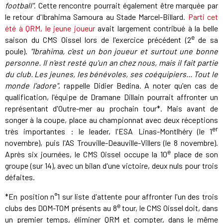
football"
. Cette rencontre pourrait également être marquée par
le retour d'Ibrahima Samoura au Stade Marcel-Billard.
Parti cet
été à QRM, le jeune joueur
avait largement contribué à la belle
e
saison du CMS Oissel lors de l'exercice précédent (2
de sa
poule).
"Ibrahima, c'est un bon joueur et surtout une bonne
personne. Il n'est resté qu'un an chez nous, mais il fait partie
du club. Les jeunes, les bénévoles, ses coéquipiers... Tout le
monde l'adore"
, rappelle Didier Bedina. A noter qu'en cas de
qualification, l'équipe de Dramane Dillain pourrait affronter un
représentant d'Outre-mer au prochain tour*. Mais avant de
songer à la coupe, place au championnat avec deux réceptions
er
très importantes : le leader, l'ESA Linas-Montlhéry (le 1
novembre), puis l'AS Trouville-Deauville-Villers (le 8 novembre).
e
Après six journées, le CMS Oissel occupe la 10
place de son
groupe (sur 14), avec un bilan d'une victoire, deux nuls pour trois
défaites.
*En position n°1 sur liste d'attente pour affronter l'un des trois
e
clubs des DOM-TOM présents au 8
tour, le CMS Oissel doit, dans
un premier temps, éliminer QRM et compter, dans le même