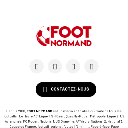
22/06
NATIONAL 3 - MERCATO
Le mercato des clubs de National 3
08/06
NATIONAL 3
Théo Le Calvé à l'ASPTT, Benjamin Beaufils à l'...
CONTACTEZ-NOUS
Depuis 2018,
FOOT NORMAND
est un média spécialisé qui traite de tous les
footballs : Le Havre AC, Ligue 1, SM Caen, Quevilly-Rouen Métropole, Ligue 2, US
Avranches, FC Rouen, National 1, US Granville, AF Virois, National 2, National 3,
Coupe de France, football régional, football féminin... Face-à-face, Face