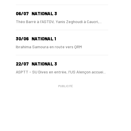
06/07
NATIONAL 3
Théo Barré à l'ASTDV, Yanis Zeghoudi à Caucri,...
30/06
NATIONAL 1
Ibrahima Samoura en route vers QRM
22/07
NATIONAL 3
ASPTT - SU Dives en entrée, l'US Alençon accuei...
PUBLICITÉ
16/07
NATIONAL 3 - MERCATO
Thibault Moulin, Adama Sidibé et Joël Lembo, re...
02/07
NATIONAL 3 - MERCATO
Orhan Sertoglü retourne au FC Dieppe, Jordan Bl...