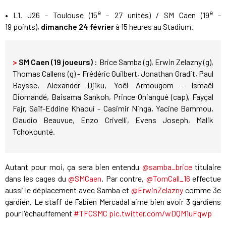
e
e
• L1. J26 - Toulouse (15
- 27 unités) / SM Caen (19
-
19 points),
dimanche 24 février
à 15 heures au Stadium.
>
SM Caen (19 joueurs) :
Brice Samba (g), Erwin Zelazny (g),
Thomas Callens (g) - Frédéric Guilbert, Jonathan Gradit, Paul
Baysse, Alexander Djiku, Yoël Armougom - Ismaël
Diomandé, Baisama Sankoh, Prince Oniangué (cap), Fayçal
Fajr, Saïf-Eddine Khaoui - Casimir Ninga, Yacine Bammou,
Claudio Beauvue, Enzo Crivelli, Evens Joseph, Malik
Tchokounté.
Autant pour moi, ça sera bien entendu
@samba_brice
titulaire
dans les cages du
@SMCaen
. Par contre,
@TomCall_16
effectue
aussi le déplacement avec Samba et
@ErwinZelazny
comme 3e
gardien. Le staff de Fabien Mercadal aime bien avoir 3 gardiens
pour l'échauffement
#TFCSMC
pic.twitter.com/wDQM1uFqwp