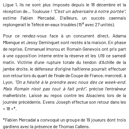
Ligue 1, ils ne sont plus imposés depuis le 18 décembre et la
réception de... Toulouse !
"C'est un adversaire à notre portée"
,
estime Fabien Mercadal. D'ailleurs, un succès caennais
e
replongerait le Téfécé en eaux troubles (15
avec 27 unités).
Pour ce rendez-vous face à un concurrent direct, Adama
Mbengue et Jessy Deminguet sont restés à la maison. En phase
de reprise, Emmanuel Imorou et Romain Genevois ont pris part
à une opposition interne entre la réserve et les U19 ce samedi
matin. Victime d'une rupture totale du tendon d'Achille de la
jambe droite, le défenseur d'origine haïtienne pourrait effectuer
son retour lors du quart de finale de Coupe de France, mercredi, à
Lyon.
"On a hésité à le prendre avec nous dès ce week-end.
Mais Romain n'est pas tout à fait prêt"
, précise l'entraîneur
malherbiste. Laissé au repos contre les Alsaciens lors de la
journée précédente, Evens Joseph effectue son retour dans les
« 18 »*.
*Fabien Mercadal a convoqué un groupe de 19 joueurs dont trois
gardiens avec la présence de Thomas Callens.