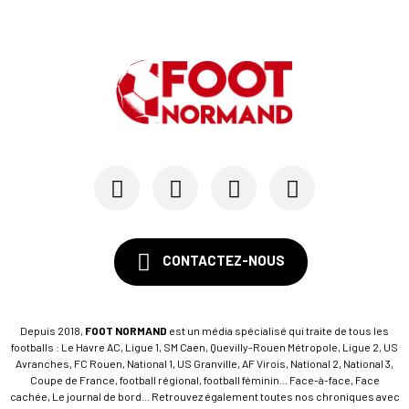
23/07
LE HAVRE AC
Pour le HAC, une préparation (en grande partie)...
19/07
SM CAEN - MERCATO
Avec Mohamed Hafid, Malherbe veut frapper un gr...
15/07
SM CAEN - FORMATION
SM Caen : Julien Meilhac quitte la direction de...
CONTACTEZ-NOUS
Depuis 2018,
FOOT NORMAND
est un média spécialisé qui traite de tous les
footballs : Le Havre AC, Ligue 1, SM Caen, Quevilly-Rouen Métropole, Ligue 2, US
Avranches, FC Rouen, National 1, US Granville, AF Virois, National 2, National 3,
Coupe de France, football régional, football féminin... Face-à-face, Face
cachée, Le journal de bord... Retrouvez également toutes nos chroniques avec