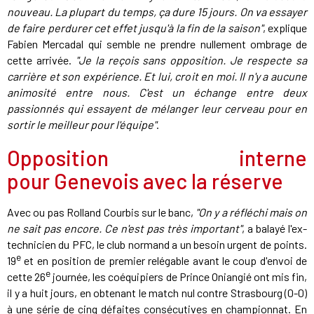
nouveau. La plupart du temps, ça dure 15 jours. On va essayer
de faire perdurer cet effet jusqu'à la fin de la saison"
, explique
Fabien Mercadal qui semble ne prendre nullement ombrage de
cette arrivée.
"Je la reçois sans opposition. Je respecte sa
carrière et son expérience. Et lui, croit en moi. Il n'y a aucune
animosité entre nous. C'est un échange entre deux
passionnés qui essayent de mélanger leur cerveau pour en
sortir le meilleur pour l'équipe"
.
Opposition interne
pour Genevois avec la réserve
Avec ou pas Rolland Courbis sur le banc,
"On y a réfléchi mais on
ne sait pas encore. Ce n'est pas très important"
, a balayé l'ex-
technicien du PFC, le club normand a un besoin urgent de points.
e
19
et en position de premier relégable avant le coup d'envoi de
e
cette 26
journée, les coéquipiers de Prince Oniangié ont mis fin,
il y a huit jours, en obtenant le match nul contre Strasbourg (0-0)
à une série de cinq défaites consécutives en championnat. En