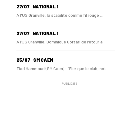
27/07
NATIONAL 1
A l'US Granville, la stabilité comme fil rouge ...
27/07
NATIONAL 1
A l’US Granville, Dominique Gortari de retour a...
25/07
SM CAEN
Ziad Hammoud (SM Caen) : "Fier que le club, not...
PUBLICITÉ
24/07
SM CAEN - MERCATO
Hugo Lamouliatte, Mohamed Hafid, un défenseur c...
24/07
LE HAVRE AC - MERCATO
Au HAC, un contrat « pro » pour Georges Gomis, ...