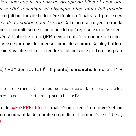
ère fois que je prenais un groupe de filles et c’est une
ur le côté technique et physique. Elles m’ont fait grandir
un joli but lors de la dernière finale régionale, fait partie des
le a de l'ambition pour le club"
. Atteindre à moyen-terme la
 un bel accomplissement pour un club qui repose exclusivement
vée à Malherbe ou à QRM devra toutefois encore attendre.
privée désormais de joueuses cruciales comme Ashley Lafleur
venir et va chèrement défendre sa place sur le podium jusqu'au
e
s) / ESM Gonfreville (9
- 9 points),
dimanche 5 mars
à 14 H
retour en France. Cela a pour conséquence de faire disparaître les
ère place en ticket direct pour la future D3.
re, le
@FcFRPEofficiel
- malgré un effectif renouvelé et un
en occupant la 3e marche du podium. La montée en D3 est,
6