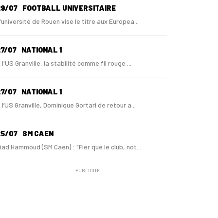
29/07
FOOTBALL UNIVERSITAIRE
'université de Rouen vise le titre aux Europea...
7/07
NATIONAL 1
 l'US Granville, la stabilité comme fil rouge ...
7/07
NATIONAL 1
 l’US Granville, Dominique Gortari de retour a...
25/07
SM CAEN
iad Hammoud (SM Caen) : "Fier que le club, not...
PUBLICITÉ
24/07
SM CAEN - MERCATO
ugo Lamouliatte, Mohamed Hafid, un défenseur c...
24/07
LE HAVRE AC - MERCATO