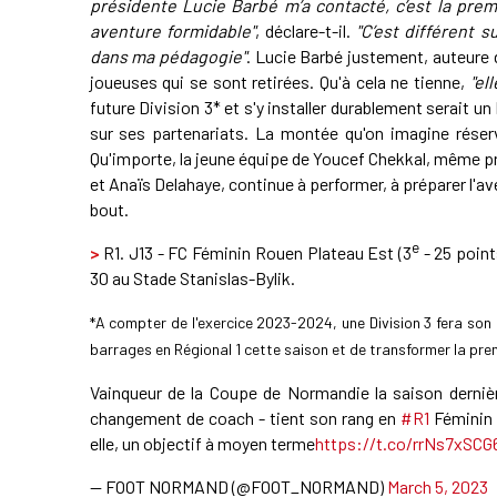
présidente Lucie Barbé m’a contacté, c’est la premi
aventure formidable"
, déclare-t-il.
"C’est différent s
dans ma pédagogie"
. Lucie Barbé justement, auteure d'
joueuses qui se sont retirées. Qu'à cela ne tienne,
"el
future Division 3* et s'y installer durablement serait
sur ses partenariats. La montée qu'on imagine réser
Qu'importe, la jeune équipe de Youcef Chekkal, même 
et Anaïs Delahaye, continue à performer, à préparer l'a
bout.
e
>
R1. J13 - FC Féminin Rouen Plateau Est (3
- 25 point
30 au Stade Stanislas-Bylik.
*A compter de l'exercice 2023-2024, une Division 3 fera son 
barrages en Régional 1 cette saison et de transformer la premi
Vainqueur de la Coupe de Normandie la saison derniè
changement de coach - tient son rang en
#R1
Féminin 
elle, un objectif à moyen terme
https://t.co/rrNs7xSCG
— FOOT NORMAND (@FOOT_NORMAND)
March 5, 2023