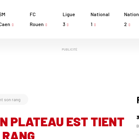
SM
FC
Ligue
National
Nation
Caen
Rouen
3
1
2
PUBLICITÉ
nt son rang
EN PLATEAU EST TIENT
3
B
 RANG