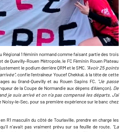
A
P
1
du Régional 1 féminin normand comme faisant partie des trois
A
 et de Quevilly-Rouen Métropole, le FC Féminin Rouen Plateau
e justement le podium derrière QRM et le SMC.
"Avoir 25 points
arrivée"
, confie l'entraîneur Youcef Chekkal, à la tête de cette
1
ssages au Grand-Quevilly et au Rouen Sapins FC.
"Je passe
S
inqueur de la Coupe de Normandie aux dépens d'Alençon)
. De
d je suis arrivé et on n’a pas compensé les départs. J’ai
 de Noisy-le-Sec, pour sa première expérience sur le banc chez
en R1 masculin du côté de Tourlaville, prendre en charge les
qu'il n'avait pas vraiment prévu sur sa feuille de route.
"La