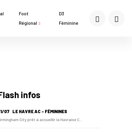
al
Foot
D3
Régional
Féminine
Flash infos
1/07
LE HAVRE AC - FÉMININES
irmingham City prêt à accueillir la Havraise C...