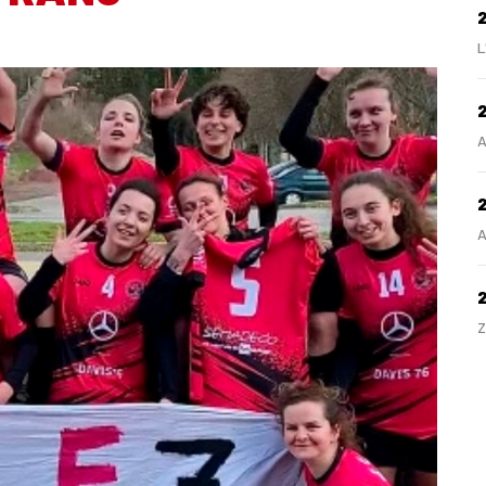
L
2
A
2
A
Z
H