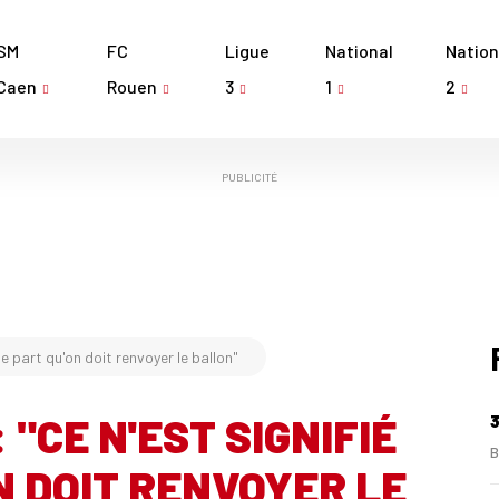
SM
FC
Ligue
National
Nation
Caen
Rouen
3
1
2
PUBLICITÉ
le part qu'on doit renvoyer le ballon"
"CE N'EST SIGNIFIÉ
3
B
N DOIT RENVOYER LE