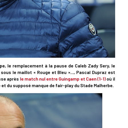
A
P
1
A
e, le remplacement à la pause de Caleb Zady Sery, le
ous le maillot « Rouge et Bleu »..., Pascal Dupraz est
1
sse après
le match nul entre Guingamp et Caen (1-1)
où il
S
 et du supposé manque de fair-play du Stade Malherbe.