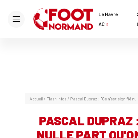
Le Havre
AC
Accueil
/
Flash infos
/
Pascal Dupraz : "Ce n'est signifié nul
PASCAL DUPRAZ : 
NULLE PART QU'O