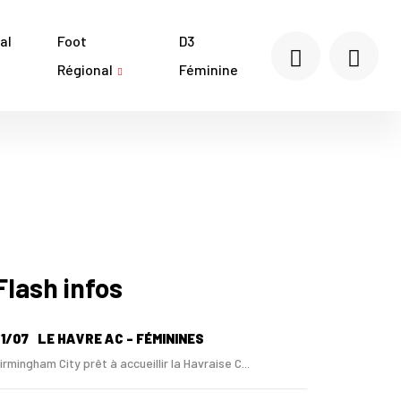
al
Foot
D3
Régional
Féminine
Flash infos
1/07
LE HAVRE AC - FÉMININES
irmingham City prêt à accueillir la Havraise C...