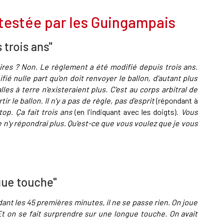
ntestée par les Guingampais
 trois ans"
res ? Non. Le règlement a été modifié depuis trois ans.
gnifié nulle part qu'on doit renvoyer le ballon, d'autant plus
les à terre n'existeraient plus. C'est au corps arbitral de
r le ballon. Il n'y a pas de règle, pas d'esprit
(répondant à
Stop. Ça fait trois ans
(en l'indiquant avec les doigts)
. Vous
n'y répondrai plus. Qu'est-ce que vous voulez que je vous
gue touche"
dant les 45 premières minutes, il ne se passe rien. On joue
 Et on se fait surprendre sur une longue touche. On avait