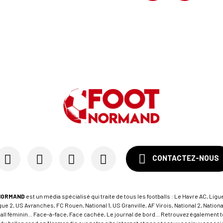
CONTACTEZ-NOUS
NORMAND
est un média spécialisé qui traite de tous les footballs : Le Havre AC, Ligue
e 2, US Avranches, FC Rouen, National 1, US Granville, AF Virois, National 2, Nation
tball féminin... Face-à-face, Face cachée, Le journal de bord... Retrouvez égalemen