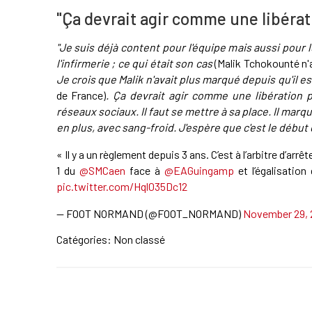
"Ça devrait agir comme une libérat
"Je suis déjà content pour l'équipe mais aussi pour 
l'infirmerie ; ce qui était son cas
(Malik Tchokounté n'a
Je crois que Malik n'avait plus marqué depuis qu'il e
de France)
. Ça devrait agir comme une libération po
réseaux sociaux. Il faut se mettre à sa place. Il marqu
en plus, avec sang-froid. J'espère que c'est le début 
« Il y a un règlement depuis 3 ans. C’est à l’arbitre d’arrêt
1 du
@SMCaen
face à
@EAGuingamp
et l’égalisatio
pic.twitter.com/Hql035Dc12
— FOOT NORMAND (@FOOT_NORMAND)
November 29, 
Catégories: Non classé