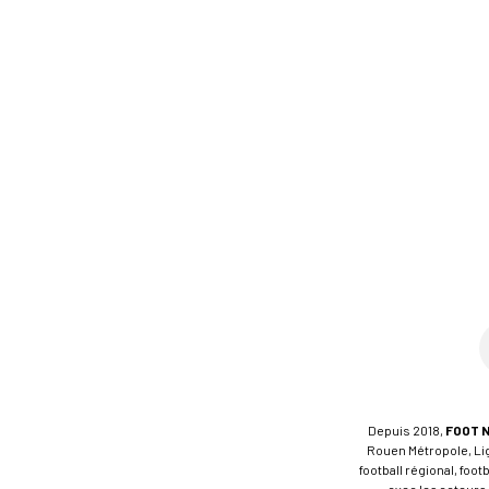
Depuis 2018,
FOOT 
Rouen Métropole, Ligu
football régional, foo