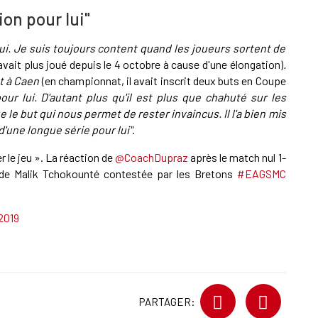
ion pour lui"
lui. Je suis toujours content quand les joueurs sortent de
vait plus joué depuis le 4 octobre à cause d'une élongation)
.
st à Caen
(en championnat, il avait inscrit deux buts en Coupe
ur lui. D'autant plus qu'il est plus que chahuté sur les
e le but qui nous permet de rester invaincus. Il l'a bien mis
d'une longue série pour lui"
.
er le jeu ». La réaction de
@CoachDupraz
après le match nul 1-
n de Malik Tchokounté contestée par les Bretons
#EAGSMC
2019
PARTAGER: