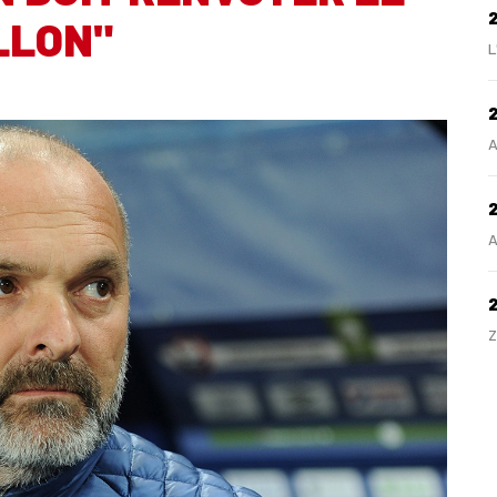
LLON"
L
2
A
2
A
Z
H