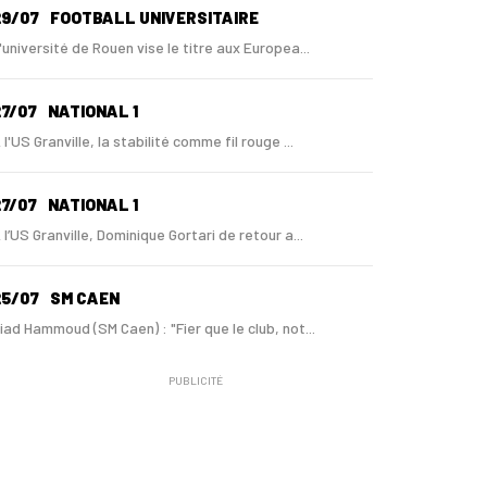
29/07
FOOTBALL UNIVERSITAIRE
'université de Rouen vise le titre aux Europea...
7/07
NATIONAL 1
 l'US Granville, la stabilité comme fil rouge ...
7/07
NATIONAL 1
 l’US Granville, Dominique Gortari de retour a...
25/07
SM CAEN
iad Hammoud (SM Caen) : "Fier que le club, not...
PUBLICITÉ
24/07
SM CAEN - MERCATO
ugo Lamouliatte, Mohamed Hafid, un défenseur c...
24/07
LE HAVRE AC - MERCATO