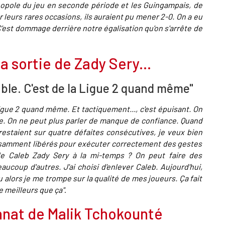
onopole du jeu en seconde période et les Guingampais, de
r leurs rares occasions, ils auraient pu mener 2-0. On a eu
 C'est dommage derrière notre égalisation qu'on s'arrête de
a sortie de Zady Sery...
ble. C'est de la Ligue 2 quand même"
igue 2 quand même. Et tactiquement..., c'est épuisant. On
re. On ne peut plus parler de manque de confiance. Quand
 restaient sur quatre défaites consécutives, je veux bien
fisamment libérés pour exécuter correctement des gestes
 de Caleb Zady Sery à la mi-temps ? On peut faire des
ucoup d'autres. J'ai choisi d'enlever Caleb. Aujourd'hui,
u alors je me trompe sur la qualité de mes joueurs. Ça fait
e meilleurs que ça"
.
nat de Malik Tchokounté