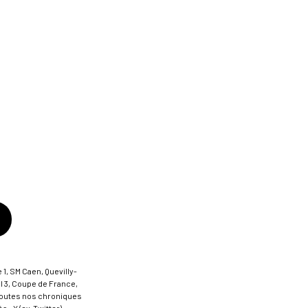
 1, SM Caen, Quevilly-
al 3, Coupe de France,
t toutes nos chroniques