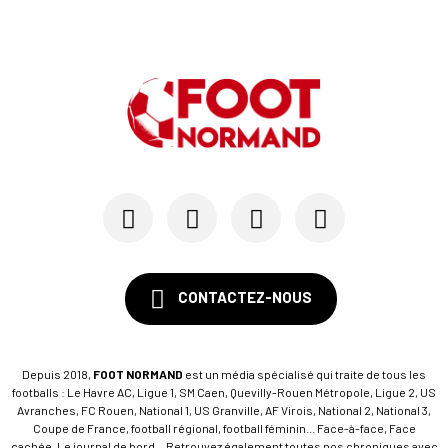
23/07
LE HAVRE AC
Pour le HAC, une préparation (en grande partie)...
19/07
SM CAEN - MERCATO
Avec Mohamed Hafid, Malherbe veut frapper un gr...
15/07
SM CAEN - FORMATION
SM Caen : Julien Meilhac quitte la direction de...
CONTACTEZ-NOUS
Depuis 2018,
FOOT NORMAND
est un média spécialisé qui traite de tous les
footballs : Le Havre AC, Ligue 1, SM Caen, Quevilly-Rouen Métropole, Ligue 2, US
Avranches, FC Rouen, National 1, US Granville, AF Virois, National 2, National 3,
Coupe de France, football régional, football féminin... Face-à-face, Face
cachée, Le journal de bord... Retrouvez également toutes nos chroniques avec