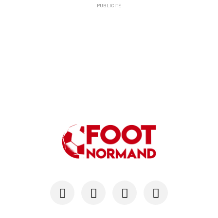
PUBLICITÉ
24/07
SM CAEN - MERCATO
Hugo Lamouliatte, Mohamed Hafid, un défenseur c...
24/07
LE HAVRE AC - MERCATO
Au HAC, un contrat « pro » pour Georges Gomis, ...
23/07
LE HAVRE AC
Pour le HAC, une préparation (en grande partie)...
19/07
SM CAEN - MERCATO
Avec Mohamed Hafid, Malherbe veut frapper un gr...
15/07
SM CAEN - FORMATION
SM Caen : Julien Meilhac quitte la direction de...