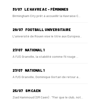
31/07
LE HAVRE AC - FÉMININES
Birmingham City prêt à accueillir la Havraise C...
29/07
FOOTBALL UNIVERSITAIRE
L'université de Rouen vise le titre aux Europea...
27/07
NATIONAL 1
A l'US Granville, la stabilité comme fil rouge ...
27/07
NATIONAL 1
A l’US Granville, Dominique Gortari de retour a...
25/07
SM CAEN
Ziad Hammoud (SM Caen) : "Fier que le club, not...