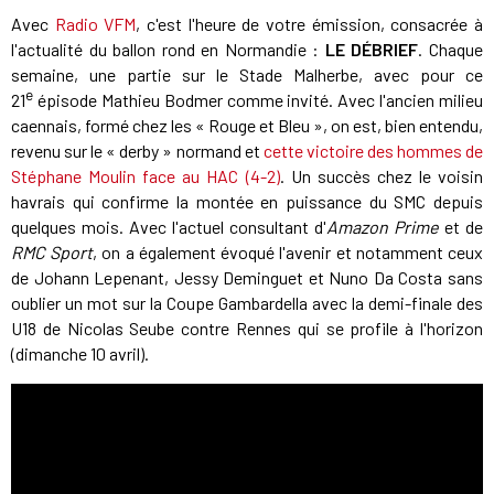
Avec
Radio VFM
, c'est l'heure de votre émission, consacrée à
l'actualité du ballon rond en Normandie :
LE DÉBRIEF
. Chaque
semaine, une partie sur le Stade Malherbe, avec pour ce
e
21
épisode Mathieu Bodmer comme invité. Avec l'ancien milieu
caennais, formé chez les « Rouge et Bleu », on est, bien entendu,
revenu sur le « derby » normand et
cette victoire des hommes de
Stéphane Moulin face au HAC (4-2)
. Un succès chez le voisin
havrais qui confirme la montée en puissance du SMC depuis
quelques mois. Avec l'actuel consultant d'
Amazon Prime
et de
RMC Sport
, on a également évoqué l'avenir et notamment ceux
de Johann Lepenant, Jessy Deminguet et Nuno Da Costa sans
oublier un mot sur la Coupe Gambardella avec la demi-finale des
U18 de Nicolas Seube contre Rennes qui se profile à l'horizon
(dimanche 10 avril).