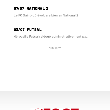
07/07
NATIONAL 2
Le FC Saint-Lô évoluera bien en National 2
03/07
FUTSAL
Hérouville Futsal relégué administrativement pa...
PUBLICITÉ
10/06
NATIONAL 3
Le Havre Caucriauville relégué en Régional 1 !
10/06
NATIONAL 3
Le FC Saint-Lô privé de montée en N2 par la DNCG
01/06
RÉGIONAL 3
Ils montent en Régional 2