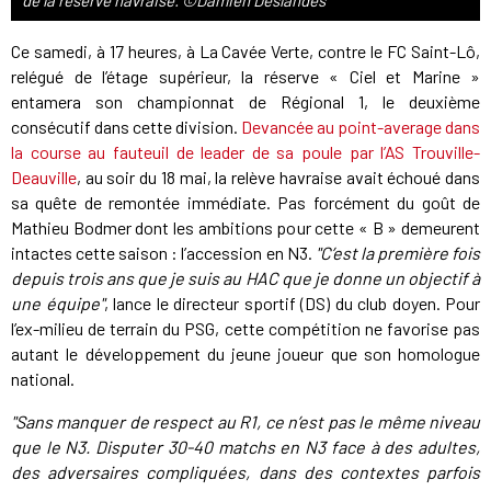
de la réserve havraise. ©Damien Deslandes
Ce samedi, à 17 heures, à La Cavée Verte, contre le FC Saint-Lô,
relégué de l’étage supérieur, la réserve « Ciel et Marine »
entamera son championnat de Régional 1, le deuxième
consécutif dans cette division.
Devancée au point-average dans
la course au fauteuil de leader de sa poule par l’AS Trouville-
Deauville
, au soir du 18 mai, la relève havraise avait échoué dans
sa quête de remontée immédiate. Pas forcément du goût de
Mathieu Bodmer dont les ambitions pour cette « B » demeurent
intactes cette saison : l’accession en N3.
"C’est la première fois
depuis trois ans que je suis au HAC que je donne un objectif à
une équipe"
, lance le directeur sportif (DS) du club doyen. Pour
l’ex-milieu de terrain du PSG, cette compétition ne favorise pas
autant le développement du jeune joueur que son homologue
national.
"Sans manquer de respect au R1, ce n’est pas le même niveau
que le N3. Disputer 30-40 matchs en N3 face à des adultes,
des adversaires compliquées, dans des contextes parfois