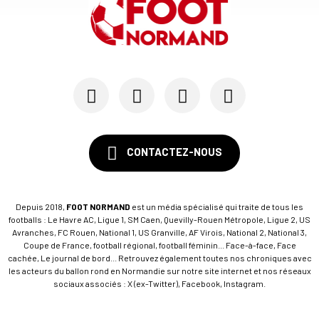
31/05
RÉGIONAL 2
Le Stade Sottevillais décroche le dernier bille...
31/05
RÉGIONAL 2
Le FC Neufchâtel et le FC Serguigny-Nassandres ...
CONTACTEZ-NOUS
Depuis 2018,
FOOT NORMAND
est un média spécialisé qui traite de tous les
footballs : Le Havre AC, Ligue 1, SM Caen, Quevilly-Rouen Métropole, Ligue 2, US
Avranches, FC Rouen, National 1, US Granville, AF Virois, National 2, National 3,
Coupe de France, football régional, football féminin... Face-à-face, Face
cachée, Le journal de bord... Retrouvez également toutes nos chroniques avec
les acteurs du ballon rond en Normandie sur notre site internet et nos réseaux
sociaux associés : X (ex-Twitter), Facebook, Instagram.