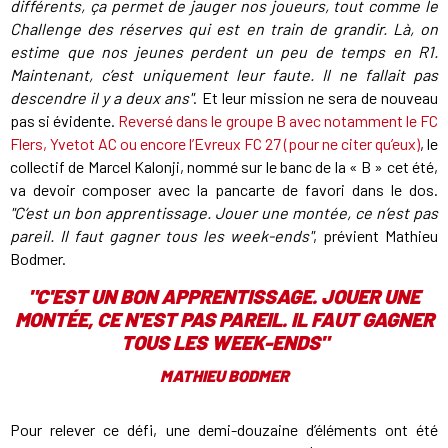
différents, ça permet de jauger nos joueurs, tout comme le
Challenge des réserves qui est en train de grandir. Là, on
estime que nos jeunes perdent un peu de temps en R1.
Maintenant, c’est uniquement leur faute. Il ne fallait pas
descendre il y a deux ans"
. Et leur mission ne sera de nouveau
pas si évidente.
Reversé dans le groupe B avec notamment le FC
Flers, Yvetot AC ou encore l’Evreux FC 27 (pour ne citer qu’eux)
, le
collectif de Marcel Kalonji, nommé sur le banc de la « B » cet été,
va devoir composer avec la pancarte de favori dans le dos.
"C’est un bon apprentissage. Jouer une montée, ce n’est pas
pareil. Il faut gagner tous les week-ends"
, prévient Mathieu
Bodmer.
"
C'EST UN BON APPRENTISSAGE. JOUER UNE
MONTÉE, CE N'EST PAS PAREIL. IL FAUT GAGNER
TOUS LES WEEK-ENDS
"
MATHIEU BODMER
Pour relever ce défi, une demi-douzaine d’éléments ont été