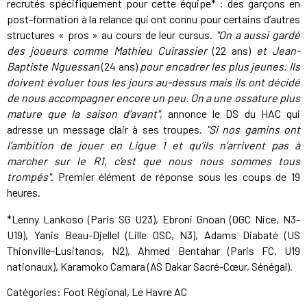
recrutés spécifiquement pour cette équipe* : des garçons en
post-formation à la relance qui ont connu pour certains d’autres
structures « pros » au cours de leur cursus.
"On a aussi gardé
des joueurs comme Mathieu Cuirassier
(22 ans)
et Jean-
Baptiste Nguessan
(24 ans)
pour encadrer les plus jeunes. Ils
doivent évoluer tous les jours au-dessus mais ils ont décidé
de nous accompagner encore un peu. On a une ossature plus
mature que la saison d’avant"
, annonce le DS du HAC qui
adresse un message clair à ses troupes.
"Si nos gamins ont
l’ambition de jouer en Ligue 1 et qu’ils n’arrivent pas à
marcher sur le R1, c’est que nous nous sommes tous
trompés"
. Premier élément de réponse sous les coups de 19
heures.
*Lenny Lankoso (Paris SG U23), Ebroni Gnoan (OGC Nice, N3-
U19), Yanis Beau-Djellel (Lille OSC, N3), Adams Diabaté (US
Thionville-Lusitanos, N2), Ahmed Bentahar (Paris FC, U19
nationaux), Karamoko Camara (AS Dakar Sacré-Cœur, Sénégal).
Catégories:
Foot Régional
,
Le Havre AC