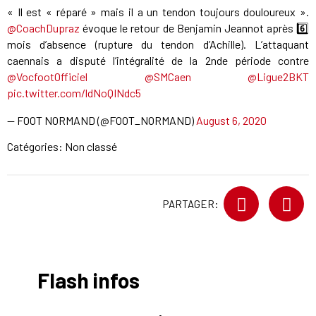
« Il est « réparé » mais il a un tendon toujours douloureux ».
@CoachDupraz
évoque le retour de Benjamin Jeannot après 6️⃣
mois d’absence (rupture du tendon d’Achille). L’attaquant
caennais a disputé l’intégralité de la 2nde période contre
@VocfootOfficiel
@SMCaen
@Ligue2BKT
pic.twitter.com/ldNoQINdc5
— FOOT NORMAND (@FOOT_NORMAND)
August 6, 2020
Catégories: Non classé
PARTAGER:
Flash infos