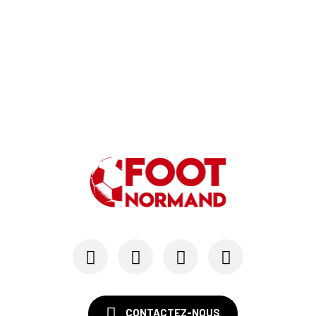
Hugo Lamouliatte, Mohamed Hafid, un défenseur c...
24/07
LE HAVRE AC - MERCATO
Au HAC, un contrat « pro » pour Georges Gomis, ...
23/07
LE HAVRE AC
Pour le HAC, une préparation (en grande partie)...
19/07
SM CAEN - MERCATO
Avec Mohamed Hafid, Malherbe veut frapper un gr...
15/07
SM CAEN - FORMATION
SM Caen : Julien Meilhac quitte la direction de...
CONTACTEZ-NOUS