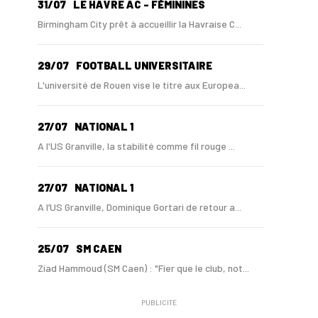
31/07
LE HAVRE AC - FÉMININES
Birmingham City prêt à accueillir la Havraise C...
29/07
FOOTBALL UNIVERSITAIRE
L'université de Rouen vise le titre aux Europea...
27/07
NATIONAL 1
A l'US Granville, la stabilité comme fil rouge ...
27/07
NATIONAL 1
A l’US Granville, Dominique Gortari de retour a...
25/07
SM CAEN
Ziad Hammoud (SM Caen) : "Fier que le club, not...
PUBLICITÉ
24/07
SM CAEN - MERCATO