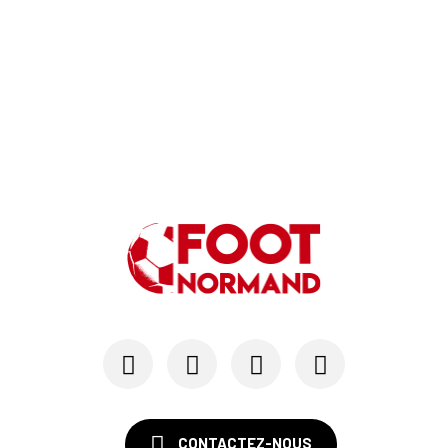
Hugo Lamouliatte, Mohamed Hafid, un défenseur c...
24/07
LE HAVRE AC - MERCATO
Au HAC, un contrat « pro » pour Georges Gomis, ...
23/07
LE HAVRE AC
Pour le HAC, une préparation (en grande partie)...
19/07
SM CAEN - MERCATO
Avec Mohamed Hafid, Malherbe veut frapper un gr...
15/07
SM CAEN - FORMATION
SM Caen : Julien Meilhac quitte la direction de...
CONTACTEZ-NOUS