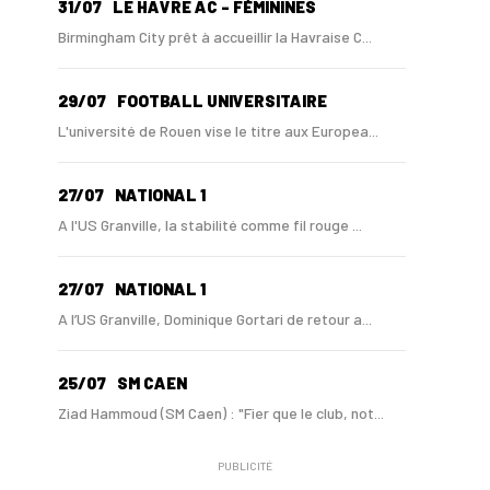
31/07
LE HAVRE AC - FÉMININES
Birmingham City prêt à accueillir la Havraise C...
29/07
FOOTBALL UNIVERSITAIRE
L'université de Rouen vise le titre aux Europea...
27/07
NATIONAL 1
A l'US Granville, la stabilité comme fil rouge ...
27/07
NATIONAL 1
A l’US Granville, Dominique Gortari de retour a...
25/07
SM CAEN
Ziad Hammoud (SM Caen) : "Fier que le club, not...
PUBLICITÉ
24/07
SM CAEN - MERCATO