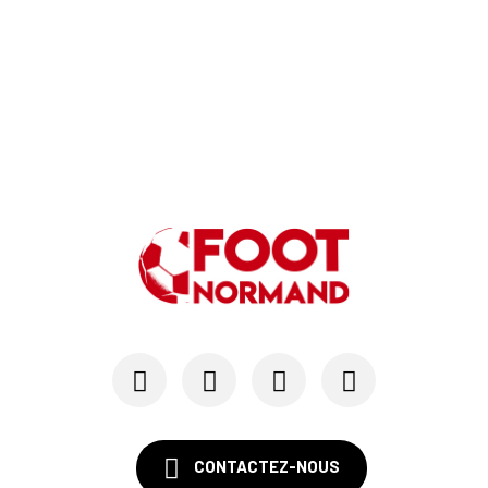
Hugo Lamouliatte, Mohamed Hafid, un défenseur c...
24/07
LE HAVRE AC - MERCATO
Au HAC, un contrat « pro » pour Georges Gomis, ...
23/07
LE HAVRE AC
Pour le HAC, une préparation (en grande partie)...
19/07
SM CAEN - MERCATO
Avec Mohamed Hafid, Malherbe veut frapper un gr...
15/07
SM CAEN - FORMATION
SM Caen : Julien Meilhac quitte la direction de...
CONTACTEZ-NOUS