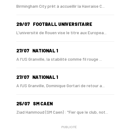
Birmingham City prêt à accueillir la Havraise C...
29/07
FOOTBALL UNIVERSITAIRE
L'université de Rouen vise le titre aux Europea...
27/07
NATIONAL 1
A l'US Granville, la stabilité comme fil rouge ...
27/07
NATIONAL 1
A l’US Granville, Dominique Gortari de retour a...
25/07
SM CAEN
Ziad Hammoud (SM Caen) : "Fier que le club, not...
PUBLICITÉ
24/07
SM CAEN - MERCATO