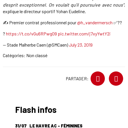
d'esprit exceptionnel. On voulait qu'il poursuive avec nous"
,
explique le directeur sportif Yohan Eudeline.
✍️ Premier contrat professionnel pour
@h_vandermersch
✅??
?
https://t.co/vGu6RPwg09
pic.twitter.com/j7xyYwtY2i
— Stade Malherbe Caen (@SMCaen)
July 23, 2019
Catégories: Non classé
PARTAGER:
Flash infos
31/07
LE HAVRE AC - FÉMININES