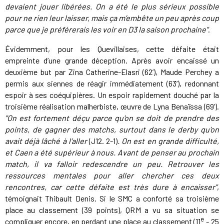
devaient jouer libérées. On a été le plus sérieux possible
pour ne rien leur laisser, mais ça m’embête un peu après coup
parce que je préférerais les voir en D3 la saison prochaine"
.
Évidemment, pour les Quevillaises, cette défaite était
empreinte d’une grande déception. Après avoir encaissé un
deuxième but par Zina Catherine-Elasri (62’), Maude Perchey a
permis aux siennes de réagir immédiatement (63’), redonnant
espoir à ses coéquipières. Un espoir rapidement douché par la
troisième réalisation malherbiste, œuvre de Lyna Benaïssa (69’).
"On est fortement déçu parce qu'on se doit de prendre des
points, de gagner des matchs, surtout dans le derby qu'on
avait déjà lâché à l'aller
(J12. 2-1)
. On est en grande difficulté,
et Caen a été supérieur à nous. Avant de penser au prochain
match, il va falloir redescendre un peu. Retrouver les
ressources mentales pour aller chercher ces deux
rencontres, car cette défaite est très dure à encaisser"
,
témoignait Thibault Denis. Si le SMC a conforté sa troisième
place au classement (39 points), QRM a vu sa situation se
e
compliquer encore, en perdant une place au classement (11
- 25