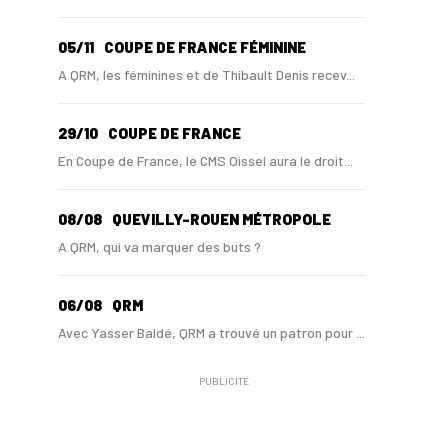
05/11
COUPE DE FRANCE FÉMININE
A QRM, les féminines et de Thibault Denis recev...
29/10
COUPE DE FRANCE
En Coupe de France, le CMS Oissel aura le droit...
08/08
QUEVILLY-ROUEN MÉTROPOLE
A QRM, qui va marquer des buts ?
06/08
QRM
Avec Yasser Baldé, QRM a trouvé un patron pour ...
PUBLICITÉ
30/06
NATIONAL 1
Ibrahima Samoura en route vers QRM