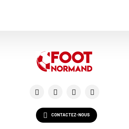
14/12
QRM FÉMININE
Chez les féminines de QRM, Youcef Chekkal mis à...
06/06
NATIONAL 1
Le mercato des clubs de National
29/01
QRM - MERCATO
Denis-Will Poha prêté à QRM
20/01
LIGUE 2 - QUEVILLY-ROUEN
Patrice Garande ne sera pas l'entraîneur de QRM
CONTACTEZ-NOUS