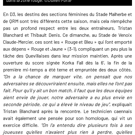
dans la zone rouge. ©Julien Forte
En D3, les destins des sections féminines du Stade Malherbe et
de QRM sont très différents cette saison, mais cela n’empêche
pas un profond respect entre les deux entraîneurs, Tristan
Blanchard et Thibault Denis. Ce dimanche, au Stade de Venoix
Claude-Mercier, ces sont les « Rouge et Bleu » qui l’ont emporté
aux dépens « Rouge et Jaune » (3-1), compliquant un peu plus la
tâche des Quevillaises dans leur mission maintien. Après une
ouverture du score signée Korka Fall dès la 6’, la fin de la
première mi-temps a été terne et empruntée des deux côtés.
"On a la chance de marquer vite, on pensait que nos
adversaires se découvriraient ensuite, mais elles ne l’ont pas
fait. Pour qu’il y ait un bon match, il faut que les deux équipes
aient envie de jouer, notre adversaire a eu plus envie en
seconde période, ce qui a élevé le niveau de jeu"
, expliquait
Tristan Blanchard après la rencontre. Le technicien caennais
avait également une pensée pour son homologue, qui vit un
exercice difficile.
"On l'a entendu dire plusieurs fois à ses
joueuses qu’elles n’avaient plus rien à perdre, qu’elles