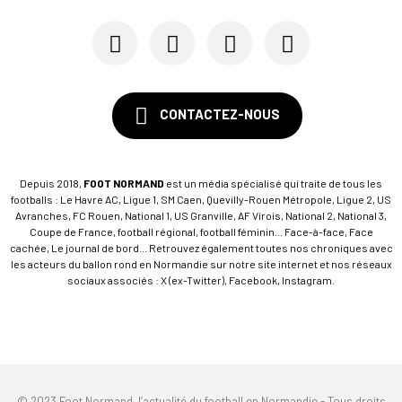
20/01
LIGUE 2 - QUEVILLY-ROUEN
Patrice Garande ne sera pas l'entraîneur de QRM
CONTACTEZ-NOUS
Depuis 2018,
FOOT NORMAND
est un média spécialisé qui traite de tous les
footballs : Le Havre AC, Ligue 1, SM Caen, Quevilly-Rouen Métropole, Ligue 2, US
Avranches, FC Rouen, National 1, US Granville, AF Virois, National 2, National 3,
Coupe de France, football régional, football féminin... Face-à-face, Face
cachée, Le journal de bord... Retrouvez également toutes nos chroniques avec
les acteurs du ballon rond en Normandie sur notre site internet et nos réseaux
sociaux associés : X (ex-Twitter), Facebook, Instagram.
© 2023 Foot Normand, l’actualité du football en Normandie - Tous droits