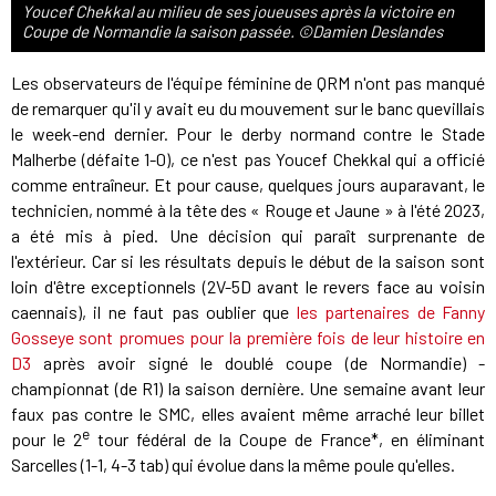
Youcef Chekkal au milieu de ses joueuses après la victoire en
Coupe de Normandie la saison passée. ©Damien Deslandes
Les observateurs de l'équipe féminine de QRM n'ont pas manqué
de remarquer qu'il y avait eu du mouvement sur le banc quevillais
le week-end dernier. Pour le derby normand contre le Stade
Malherbe (défaite 1-0), ce n'est pas Youcef Chekkal qui a officié
comme entraîneur. Et pour cause, quelques jours auparavant, le
technicien, nommé à la tête des « Rouge et Jaune » à l'été 2023,
a été mis à pied. Une décision qui paraît surprenante de
l'extérieur. Car si les résultats depuis le début de la saison sont
loin d'être exceptionnels (2V-5D avant le revers face au voisin
caennais), il ne faut pas oublier que
les partenaires de Fanny
Gosseye sont promues pour la première fois de leur histoire en
D3
après avoir signé le doublé coupe (de Normandie) -
championnat (de R1) la saison dernière. Une semaine avant leur
faux pas contre le SMC, elles avaient même arraché leur billet
e
pour le 2
tour fédéral de la Coupe de France*, en éliminant
Sarcelles (1-1, 4-3 tab) qui évolue dans la même poule qu'elles.