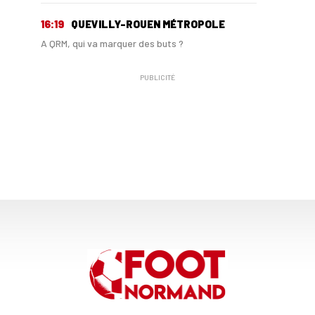
16:19
QUEVILLY-ROUEN MÉTROPOLE
A QRM, qui va marquer des buts ?
PUBLICITÉ
06/08
QRM
Avec Yasser Baldé, QRM a trouvé un patron pour ...
30/06
NATIONAL 1
Ibrahima Samoura en route vers QRM
06/06
NATIONAL 1
Le mercato des clubs de National
29/01
QRM - MERCATO
Denis-Will Poha prêté à QRM