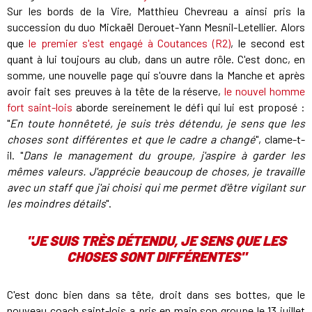
Sur les bords de la Vire, Matthieu Chevreau a ainsi pris la
succession du duo Mickaël Derouet-Yann Mesnil-Letellier. Alors
que
le premier s'est engagé à Coutances (R2)
, le second est
quant à lui toujours au club, dans un autre rôle. C'est donc, en
somme, une nouvelle page qui s'ouvre dans la Manche et après
avoir fait ses preuves à la tête de la réserve,
le nouvel homme
fort saint-lois
aborde sereinement le défi qui lui est proposé :
"
En toute honnêteté, je suis très détendu, je sens que les
choses sont différentes et que le cadre a changé
", clame-t-
il. "
Dans le management du groupe, j'aspire à garder les
mêmes valeurs. J'apprécie beaucoup de choses, je travaille
avec un staff que j'ai choisi qui me permet d'être vigilant sur
les moindres détails
".
"JE SUIS TRÈS DÉTENDU, JE SENS QUE LES
CHOSES SONT DIFFÉRENTES"
C'est donc bien dans sa tête, droit dans ses bottes, que le
nouveau coach saint-lois a pris en main son groupe le 13 juillet