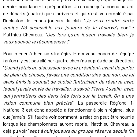
dernier pour lancer la préparation. Un groupe qui a connu autant
de départs (quatre) que d'arrivées et qui s'est vu complété par
l'inclusion de jeunes joueurs du club. "
Je veux rendre cette
équipe N3 accessible aux joueurs de la réserve
", confie
Matthieu Chevreau. "
Dès lors qu'un joueur travaille bien, je
veux pouvoir le récompenser !
"
Pour mener à bien sa stratégie, le nouveau coach de l'équipe
fanion n'y est pas allé par quatre chemins auprès de sa direction.
"
Quand j'étais en discussion avec le président, avant de parler
de plein de choses, j'avais une condition sine qua non. Je lui
avais émis le souhait de choisir l'entraîneur de réserve avec
lequel j'avais envie de travailler, à savoir Pierre Asselin, avec
qui j'entretiens des liens très forts sur le travail. On a une
vision commune bien précise
". La passerelle Régional 1-
National 3 est donc appelée à fonctionner à plein régime, plus
que jamais. S'il faudra voir comment la relation peut être nourrie
lorsque les championnats auront repris, Matthieu Chevreau a
déjà pu voir "
sept à huit joueurs du groupe réserve depuis fin