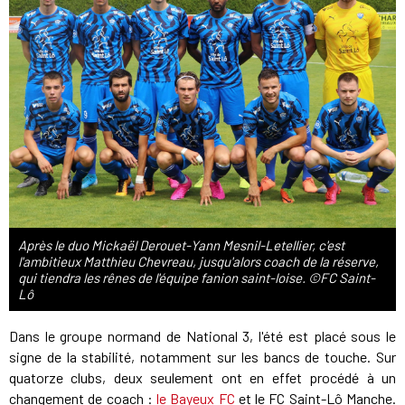
Après le duo Mickaël Derouet-Yann Mesnil-Letellier, c'est
l'ambitieux Matthieu Chevreau, jusqu'alors coach de la réserve,
qui tiendra les rênes de l'équipe fanion saint-loise. ©FC Saint-
Lô
Dans le groupe normand de National 3, l'été est placé sous le
signe de la stabilité, notamment sur les bancs de touche. Sur
quatorze clubs, deux seulement ont en effet procédé à un
changement de coach :
le Bayeux FC
et le FC Saint-Lô Manche.