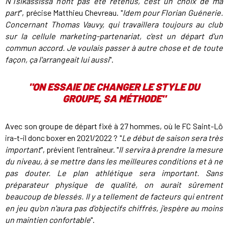
N'Tsikassissa n'ont pas été retenus, c'est un choix de ma
part
", précise Matthieu Chevreau. "
Idem pour Florian Guénerie.
Concernant Thomas Vauvy, qui travaillera toujours au club
sur la cellule marketing-partenariat, c'est un départ d'un
commun accord. Je voulais passer à autre chose et de toute
façon, ça l'arrangeait lui aussi
".
"ON ESSAIE DE CHANGER LE STYLE DU
GROUPE, SA MÉTHODE"
Avec son groupe de départ fixé à 27 hommes, où le FC Saint-Lô
ira-t-il donc boxer en 2021/2022 ? "
Le début de saison sera très
important
", prévient l'entraîneur. "
Il servira à prendre la mesure
du niveau, à se mettre dans les meilleures conditions et à ne
pas douter. Le plan athlétique sera important. Sans
préparateur physique de qualité, on aurait sûrement
beaucoup de blessés. Il y a tellement de facteurs qui entrent
en jeu qu'on n'aura pas d'objectifs chiffrés, j'espère au moins
un maintien confortable
".