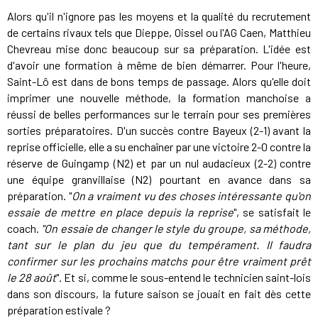
Alors qu'il n'ignore pas les moyens et la qualité du recrutement
de certains rivaux tels que Dieppe, Oissel ou l'AG Caen, Matthieu
Chevreau mise donc beaucoup sur sa préparation. L'idée est
d'avoir une formation à même de bien démarrer. Pour l'heure,
Saint-Lô est dans de bons temps de passage. Alors qu'elle doit
imprimer une nouvelle méthode, la formation manchoise a
réussi de belles performances sur le terrain pour ses premières
sorties préparatoires. D'un succès contre Bayeux (2-1) avant la
reprise officielle, elle a su enchaîner par une victoire 2-0 contre la
réserve de Guingamp (N2) et par un nul audacieux (2-2) contre
une équipe granvillaise (N2) pourtant en avance dans sa
préparation. "
On a vraiment vu des choses intéressante qu'on
essaie de mettre en place depuis la reprise
", se satisfait le
coach.
"On essaie de changer le style du groupe, sa méthode,
tant sur le plan du jeu que du tempérament. Il faudra
confirmer sur les prochains matchs pour être vraiment prêt
le 28 août
". Et si, comme le sous-entend le technicien saint-lois
dans son discours, la future saison se jouait en fait dès cette
préparation estivale ?