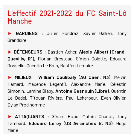
L'effectif 2021-2022 du FC Saint-Lô
Manche
►
GARDIENS :
Julien Fondraz, Xavier Gallien, Tony
Grandsire
►
DÉFENSEURS :
Bastien Acher,
Alexis Alibert (Grand-
Quevilly, R1)
, Florian Bresteau, Simon Colette, Edouard
Gosselin, Quentin Le Brun, Bastien Lemaire
►
MILIEUX :
William Coulibaly (AG Caen, N3)
, Melvin
Hamard, Maxence Legentil, Alexandre Marie, Célestin
Simonin, Lamine Diaby,
Antoine Gesnouin (Libre)
, Quentin
Le Bedel, Titouan Rivière, Paul Leherpeur, Evan Olivier,
Dylan Prod'homme
►
ATTAQUANTS :
Gérard Bopu, Mathis Charlot, Tony
Lambard,
Edouard Leroy (US Avranches B, N3)
, Hugo
Marie