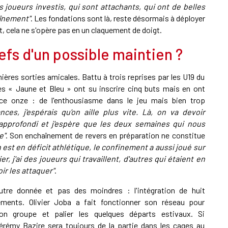
es joueurs investis, qui sont attachants, qui ont de belles
aînement"
. Les fondations sont là, reste désormais à déployer
, cela ne s'opère pas en un claquement de doigt.
lefs d'un possible maintien ?
ières sorties amicales. Battu à trois reprises par les U19 du
les « Jaune et Bleu » ont su inscrire cinq buts mais en ont
 ce onze : de l'enthousiasme dans le jeu mais bien trop
es, j'espérais qu'on aille plus vite. Là, on va devoir
 approfondi et j'espère que les deux semaines qui nous
e"
. Son enchaînement de revers en préparation ne constitue
 est en déficit athlétique, le confinement a aussi joué sur
er, j'ai des joueurs qui travaillent, d'autres qui étaient en
ir les attaquer"
.
tre donnée et pas des moindres : l'intégration de huit
ments. Olivier Joba a fait fonctionner son réseau pour
son groupe et palier les quelques départs estivaux. Si
Jérémy Bazire sera toujours de la partie dans les cages au