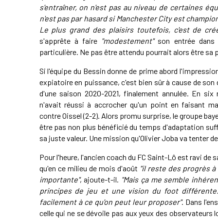
s'entraîner, on n'est pas au niveau de certaines équ
n'est pas par hasard si Manchester City est champio
Le plus grand des plaisirs toutefois, c'est de crée
s'apprête à faire
"modestement"
son entrée dans l
particulière. Ne pas être attendu pourrait alors être sa 
Si l'équipe du Bessin donne de prime abord l'impression
expiatoire en puissance, c'est bien sûr à cause de son
d'une saison 2020-2021, finalement annulée. En six 
n'avait réussi à accrocher qu'un point en faisant ma
contre Oissel (2-2). Alors promu surprise, le groupe bay
être pas non plus bénéficié du temps d'adaptation suf
sa juste valeur. Une mission qu'Olivier Joba va tenter d
Pour l'heure, l'ancien coach du FC Saint-Lô est ravi d
qu'en ce milieu de mois d'août
"il reste des progrès à 
importante"
, ajoute-t-il.
"Mais ça me semble inhérent 
principes de jeu et une vision du foot différent
facilement à ce qu'on peut leur proposer"
. Dans l'en
celle qui ne se dévoile pas aux yeux des observateurs l