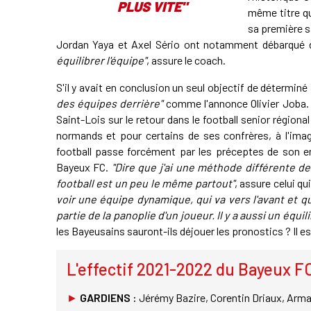
PLUS VITE"
même titre qu
sa première s
Jordan Yaya et Axel Sério ont notamment débarqué 
équilibrer l'équipe"
, assure le coach.
S'il y avait en conclusion un seul objectif de déterminé
des équipes derrière"
comme l'annonce Olivier Joba. S
Saint-Lois sur le retour dans le football senior régiona
normands et pour certains de ses confrères, à l'imag
football passe forcément par les préceptes de son en
Bayeux FC.
"Dire que j'ai une méthode différente d
football est un peu le même partout"
, assure celui qu
voir une équipe dynamique, qui va vers l'avant et qu
partie de la panoplie d'un joueur. Il y a aussi un équ
les Bayeusains sauront-ils déjouer les pronostics ? Il es
L'effectif 2021-2022 du Bayeux F
►
GARDIENS :
Jérémy Bazire, Corentin Driaux, Arm