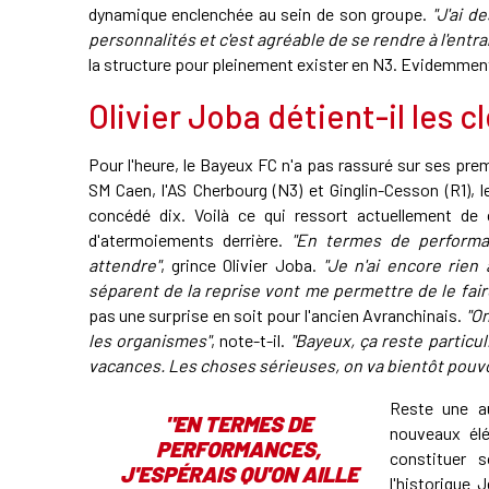
dynamique enclenchée au sein de son groupe.
"J'ai d
personnalités et c'est agréable de se rendre à l'entr
la structure pour pleinement exister en N3. Evidemment
Olivier Joba détient-il les c
Pour l'heure, le Bayeux FC n'a pas rassuré sur ses prem
SM Caen, l'AS Cherbourg (N3) et Ginglin-Cesson (R1), 
concédé dix. Voilà ce qui ressort actuellement de
d'atermoiements derrière.
"En termes de performanc
attendre"
, grince Olivier Joba.
"Je n'ai encore rien
séparent de la reprise vont me permettre de le fair
pas une surprise en soit pour l'ancien Avranchinais.
"On
les organismes"
, note-t-il.
"Bayeux, ça reste particuli
vacances. Les choses sérieuses, on va bientôt pouvo
Reste une au
"EN TERMES DE
nouveaux élé
PERFORMANCES,
constituer 
J'ESPÉRAIS QU'ON AILLE
l'historique 