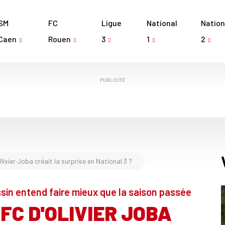
SM
FC
Ligue
National
Nation
Caen
Rouen
3
1
2
PUBLICITÉ
livier Joba créait la surprise en National 3 ?
sin entend faire mieux que la saison passée
 FC D'OLIVIER JOBA