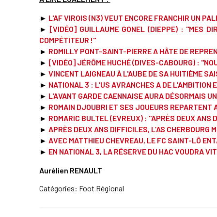
►
L'AF VIROIS (N3) VEUT ENCORE FRANCHIR UN PAL
►
[VIDÉO] GUILLAUME GONEL (DIEPPE) : "MES D
COMPÉTITEUR !"
►
ROMILLY PONT-SAINT-PIERRE A HÂTE DE REPREN
►
[VIDÉO] JÉRÔME HUCHÉ (DIVES-CABOURG) : "NO
►
VINCENT LAIGNEAU À L'AUBE DE SA HUITIÈME S
►
NATIONAL 3 : L'US AVRANCHES A DE L'AMBITION
►
L'AVANT GARDE CAENNAISE AURA DÉSORMAIS U
►
ROMAIN DJOUBRI ET SES JOUEURS REPARTENT 
►
ROMARIC BULTEL (EVREUX) : "APRÈS DEUX ANS DE
►
APRÈS DEUX ANS DIFFICILES, L’AS CHERBOURG M
►
AVEC MATTHIEU CHEVREAU, LE FC SAINT-LÔ EN
►
EN NATIONAL 3, LA RÉSERVE DU HAC VOUDRA VI
Aurélien RENAULT
Catégories:
Foot Régional