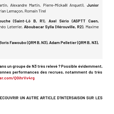
tin, Alexandre Martin, Pierre-Mickaël Anquetil,
Junior
lorian Lemaçon, Romain Tirel
ouche (Saint-Lô B, R1
),
Axel Sério (ASPTT Caen,
Théo Leterrier,
Aboubacar Sylla (Hérouville, R2)
, Maxime
Boris Fawoubo (QRM B, N3), Adam Pelletier (QRM B, N3),
dans un groupe de N3 très relevé ? Possible évidemment,
bonnes performances des recrues, notamment du très
ter.com/Q0ihrVv4rg
ECOUVRIR UN AUTRE ARTICLE D'INTERSAISON SUR LES