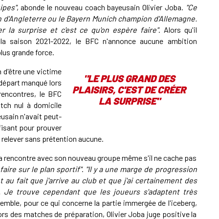
ipes"
, abonde le nouveau coach bayeusain Olivier Joba.
"Ce
n d'Angleterre ou le Bayern Munich champion d'Allemagne.
r la surprise et c'est ce qu'on espère faire"
. Alors qu'il
a saison 2021-2022, le BFC n'annonce aucune ambition
plus grande force.
 d'être une victime
"LE PLUS GRAND DES
 départ manqué lors
PLAISIRS, C'EST DE CRÉER
rencontres, le BFC
LA SURPRISE"
tch nul à domicile
eusain n'avait peut-
fisant pour prouver
e relever sans prétention aucune.
e sa rencontre avec son nouveau groupe même s'il ne cache pas
faire sur le plan sportif"
.
"Il y a une marge de progression
au fait que j'arrive au club et que j'ai certainement des
e. Je trouve cependant que les joueurs s'adaptent très
semble, pour ce qui concerne la partie immergée de l'iceberg,
ors des matches de préparation, Olivier Joba juge positive la