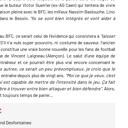
e le buteur Victor Guerrier (ex-AG Caen) qui tentera de vivre
aison pleine avec le BFC, les milieux Nassim Baslouche, Lino
dans le Bessin.
"Ils se sont bien intégrés et vont aider à
 au BFC, ce serait celui de l'évidence qui consistera à
"laisser
'il n'a nuls super-pouvoirs, ni costume de sauveur, l'ancien
l constitue une vraie bonne nouvelle pour les fans de football
e de Vincent Laigneau (Alençon). Le salut d'une équipe de
traîneur et ce pourrait être plus vrai encore concernant le
es autres, ce serait un peu présomptueux, je crois que le
i entraîne depuis plus de vingt ans.
"Moi ce que je veux, c'est
i est capable de mettre de l'intensité dans le jeu. Ça fait
ilibre à trouver entre bien attaquer et bien défendre"
. Alors,
t toujours temps de parier...
C
and Desfontaines