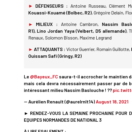
►
DÉFENSEURS :
Antoine Russeau, Clément Mar
Kouassi-Kouamé (Bolbec, R2)
, Grégoire Delain, F
►
MILIEUX :
Antoine Cambron,
Nassim Basl
R1),
Lino Jordan Yaya (Velbert, D5 allemande)
, 
Renaux, Solomon Bisson, Maxime Legrand
►
ATTAQUANTS :
Victor Guerrier, Romain Guillotte,
Ouissam Safi (Gringy, R2)
Le
@Bayeux_FC
saura-t-il accrocher le maintien 
mais cela devra nécessairement passer par de 
intéressant milieu Nassim Baslouche ! ??
pic.twit
— Aurélien Renault (@aurelrnlt14)
August 18, 2021
►
RENDEZ-VOUS LA SEMAINE PROCHAINE POUR D
EQUIPES NORMANDES DE NATIONAL 3
À LIRE EGALEMENT :