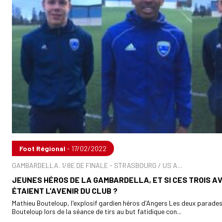
Foot Régional
- 17/02/2022
GAMBARDELLA. 1/8E DE FINALE - STRASBOURG / US A...
JEUNES HÉROS DE LA GAMBARDELLA, ET SI CES TROIS A
ÉTAIENT L'AVENIR DU CLUB ?
Mathieu Bouteloup, l'explosif gardien héros d'Angers Les deux parade
Bouteloup lors de la séance de tirs au but fatidique con...