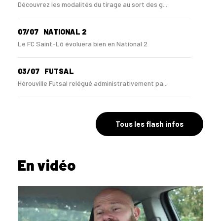
Découvrez les modalités du tirage au sort des g...
07/07
NATIONAL 2
Le FC Saint-Lô évoluera bien en National 2
03/07
FUTSAL
Hérouville Futsal relégué administrativement pa...
10/06
NATIONAL 3
Le Havre Caucriauville relégué en Régional 1 !
Tous les flash infos
10/06
NATIONAL 3
En vidéo
Le FC Saint-Lô privé de montée en N2 par la DNCG
01/06
RÉGIONAL 3
Ils montent en Régional 2