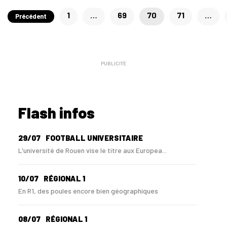
Pagination
1
…
69
70
71
…
Précédent
des
publications
PUBLICITÉ
Flash infos
29/07
FOOTBALL UNIVERSITAIRE
L'université de Rouen vise le titre aux Europea...
10/07
RÉGIONAL 1
En R1, des poules encore bien géographiques
08/07
RÉGIONAL 1