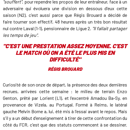
"souffert"
, pour rependre les propos de leur entraîneur, face à un
adversaire qui évoluera une division en dessous d'eux cette
saison (N2), c'est aussi parce que Régis Brouard a décidé de
faire tourner son effectif, 48 heures après un très bon résultat
nul contre Laval (1-1), pensionnaire de Ligue 2.
"Il fallait partager
les temps de jeu"
.
"
C'EST UNE PRESTATION ASSEZ MOYENNE. C'EST
LE MATCH OÙ ON A ÉTÉ LE PLUS MIS EN
DIFFICULTÉ
"
RÉGIS BROUARD
Curiosité de son onze de départ, la présence des deux dernières
recrues, arrivées cette semaine : le milieu de terrain Enzo
Genton, prêté par Lorient (L1), et l'excentré Amadou Ba-Sy, en
provenance de Vizela, au Portugal. Formé à Reims, le latéral
gauche Melvin Borne a, lui, été mis à l'essai avant le repos. Mais
s'il y a un début d'enseignement à tirer de cette confrontation du
côté du FCR, c'est que des statuts commencent à se dessiner.