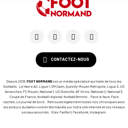
06/01
FC ROUEN - MERCATO
L'ex-Avranchinais Alan Kérouédan en passe d'êtr...
04/01
LES TROPHÉES FOOT NORMAND 2025
Le FC Rouen, meilleure équipe normande de l'ann...
CONTACTEZ-NOUS
Depuis 2018,
FOOT NORMAND
est un média spécialisé qui traite de tous les
footballs : Le Havre AC, Ligue 1, SM Caen, Quevilly-Rouen Métropole, Ligue 2, US
Avranches, FC Rouen, National 1, US Granville, AF Virois, National 2, National 3,
Coupe de France, football régional, football féminin... Face-à-face, Face
cachée, Le journal de bord... Retrouvez également toutes nos chroniques avec
les acteurs du ballon rond en Normandie sur notre site internet et nos réseaux
sociaux associés : X (ex-Twitter), Facebook, Instagram.