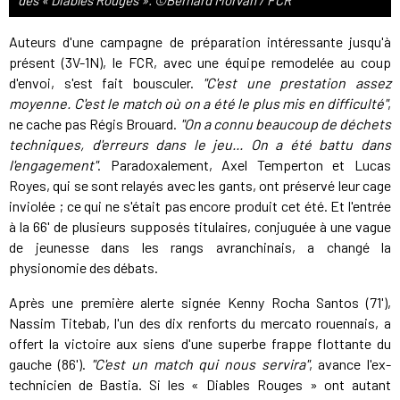
des « Diables Rouges ». ©Bernard Morvan / FCR
Auteurs d'une campagne de préparation intéressante jusqu'à
présent (3V-1N), le FCR, avec une équipe remodelée au coup
d'envoi, s'est fait bousculer.
"C'est une prestation assez
moyenne. C'est le match où on a été le plus mis en difficulté"
,
ne cache pas Régis Brouard.
"On a connu beaucoup de déchets
techniques, d'erreurs dans le jeu... On a été battu dans
l'engagement"
. Paradoxalement, Axel Temperton et Lucas
Royes, qui se sont relayés avec les gants, ont préservé leur cage
inviolée ; ce qui ne s'était pas encore produit cet été. Et l'entrée
à la 66' de plusieurs supposés titulaires, conjuguée à une vague
de jeunesse dans les rangs avranchinais, a changé la
physionomie des débats.
Après une première alerte signée Kenny Rocha Santos (71'),
Nassim Titebab, l'un des dix renforts du mercato rouennais, a
offert la victoire aux siens d'une superbe frappe flottante du
gauche (86').
"C'est un match qui nous servira"
, avance l'ex-
technicien de Bastia. Si les « Diables Rouges » ont autant