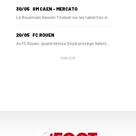
30/05
SM CAEN - MERCATO
Le Rouennais Nassim Titebah sur les tablettes d...
20/05
FC ROUEN
Au FC Rouen, quand Idrissa Seydi protège Valent...
PUBLICITÉ
15/05
NATIONAL 1
Le FC Rouen barragiste pour monter en Ligue 2 si…
17/04
FC ROUEN
Clément Bassin : "J’espère ramener le FC Rouen ...
06/02
FC ROUEN - MERCATO
Le FC Rouen va recroiser Charles Abi