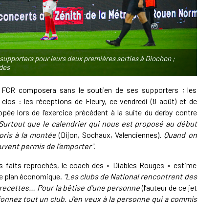
C
L
supporters pour leurs deux premières sorties à Diochon ;
des
0
e FCR composera sans le soutien de ses supporters ; les
L
os : les réceptions de Fleury, ce vendredi (8 août) et de
pée lors de l’exercice précédent à la suite du derby contre
Surtout que le calendrier qui nous est proposé au début
0
voris à la montée
(Dijon, Sochaux, Valenciennes)
. Quand on
L
ouvent permis de l’emporter"
.
es faits reprochés, le coach des « Diables Rouges » estime
 le plan économique.
"Les clubs de National rencontrent des
s recettes… Pour la bêtise d’une personne
(l’auteur de ce jet
ionnez tout un club. J’en veux à la personne qui a commis