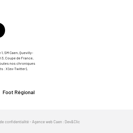
 1, SM Caen, Quevilly-
al 3, Coupe de France,
t toutes nos chroniques
 : X (ex-Twitter),
Foot Régional
de confidentialité
-
Agence web Caen
: Dev&Clic