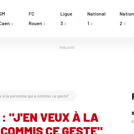
SM
FC
Ligue
National
Nation
Caen
Rouen
3
1
2
PUBLICITÉ
ux à la personne qui a commis ce geste"
: "J'EN VEUX À LA
0
I
 COMMIS CE GESTE"