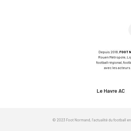
Depuis 2018,
FOOT 
Rouen Métropole, Ligu
football régional, foo
avec les acteurs 
Le Havre AC
© 2023 Foot Normand, l’actualité du football e