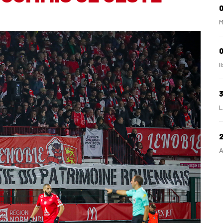
M
0
I
L
A
1
L
1