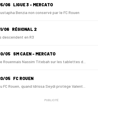
05/06
LIGUE 3 - MERCATO
ustapha Benzia non conservé par le FC Rouen
1/06
RÉGIONAL 2
ls descendent en R3
30/05
SM CAEN - MERCATO
e Rouennais Nassim Titebah sur les tablettes d...
20/05
FC ROUEN
u FC Rouen, quand Idrissa Seydi protège Valent...
PUBLICITÉ
5/05
NATIONAL 1
e FC Rouen barragiste pour monter en Ligue 2 si…
7/04
FC ROUEN