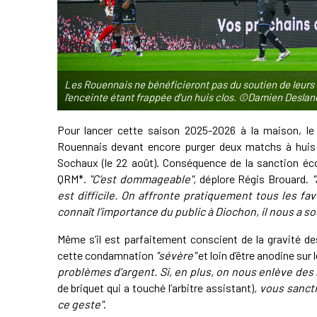
Les Rouennais ne bénéficieront pas du soutien de leurs 
l'enceinte étant frappée d'un huis clos. ©Damien Deslan
Pour lancer cette saison 2025-2026 à la maison, l
Rouennais devant encore purger deux matchs à huis cl
Sochaux (le 22 août). Conséquence de la sanction éco
QRM*.
"C’est dommageable",
déplore Régis Brouard.
"
est difficile. On affronte pratiquement tous les fa
connaît l’importance du public à Diochon, il nous a s
Même s’il est parfaitement conscient de la gravité d
cette condamnation
"sévère"
et loin d’être anodine sur
problèmes d’argent. Si, en plus, on nous enlève de
de briquet qui a touché l’arbitre assistant)
, vous sanct
ce geste"
.