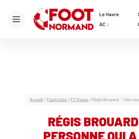
Le Havre
AC
Accueil
/
Flash infos
/
FC Rouen
/
Régis Brouard : "J'en ve
RÉGIS BROUARD 
PERSONNE QUI A