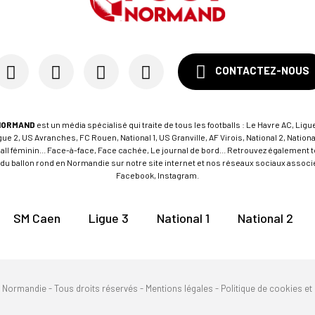
CONTACTEZ-NOUS
NORMAND
est un média spécialisé qui traite de tous les footballs : Le Havre AC, Ligue
e 2, US Avranches, FC Rouen, National 1, US Granville, AF Virois, National 2, Nation
tball féminin... Face-à-face, Face cachée, Le journal de bord... Retrouvez égalemen
du ballon rond en Normandie sur notre site internet et nos réseaux sociaux associés
Facebook, Instagram.
SM Caen
Ligue 3
National 1
National 2
n Normandie - Tous droits réservés -
Mentions légales
-
Politique de cookies et 