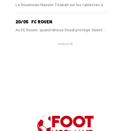
Le Rouennais Nassim Titebah sur les tablettes d...
20/05
FC ROUEN
Au FC Rouen, quand Idrissa Seydi protège Valent...
PUBLICITÉ
15/05
NATIONAL 1
Le FC Rouen barragiste pour monter en Ligue 2 si…
17/04
FC ROUEN
Clément Bassin : "J’espère ramener le FC Rouen ...
06/02
FC ROUEN - MERCATO
Le FC Rouen va recroiser Charles Abi
06/01
FC ROUEN - MERCATO
L'ex-Avranchinais Alan Kérouédan en passe d'êtr...