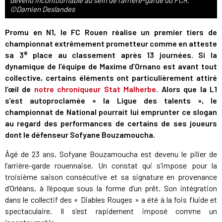
devenu incontournable au sein de l'arrière-garde du FCR.
©Damien Deslandes
Promu en N1, le FC Rouen réalise un premier tiers de
championnat extrêmement prometteur comme en atteste
e
sa 3
place au classement après 13 journées. Si la
dynamique de l’équipe de Maxime d’Ornano est avant tout
collective, certains éléments ont particulièrement attiré
l’œil de
notre chroniqueur Stat Malherbe
. Alors que la L1
s’est autoproclamée « la Ligue des talents », le
championnat de National pourrait lui emprunter ce slogan
au regard des performances de certains de ses joueurs
dont le défenseur Sofyane Bouzamoucha.
Âgé de 23 ans, Sofyane Bouzamoucha est devenu le pilier de
l’arrière-garde rouennaise. Un constat qui s’impose pour la
troisième saison consécutive et sa signature en provenance
d’Orléans, à l’époque sous la forme d’un prêt. Son intégration
dans le collectif des « Diables Rouges » a été à la fois fluide et
spectaculaire. Il s’est rapidement imposé comme un