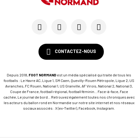
04/01
LES TROPHÉES FOOT NORMAND 2025
Le FC Rouen, meilleure équipe normande de l'ann...
CONTACTEZ-NOUS
Depuis 2018,
FOOT NORMAND
est un média spécialisé qui traite de tous les
footballs : Le Havre AC, Ligue 1, SM Caen, Quevilly-Rouen Métropole, Ligue 2, US
Avranches, FC Rouen, National 1, US Granville, AF Virois, National 2, National 3,
Coupe de France, football régional, football féminin... Face-à-face, Face
cachée, Le journal de bord... Retrouvez également toutes nos chroniques avec
les acteurs du ballon rond en Normandie sur notre site internet et nos réseaux
sociaux associés : X (ex-Twitter), Facebook, Instagram.