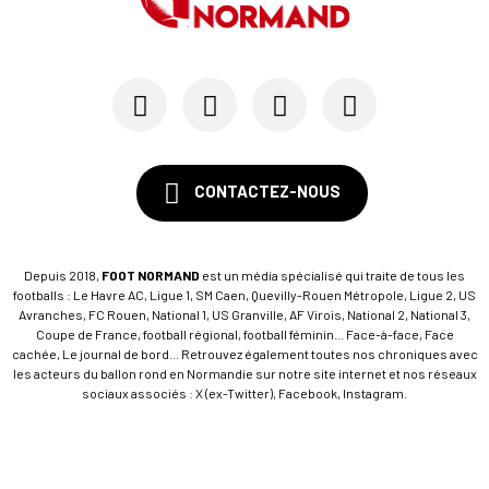
Le Rouennais Nassim Titebah sur les tablettes d...
28/05
SM CAEN
Le Stade Malherbe sur le point de sécuriser une...
CONTACTEZ-NOUS
Depuis 2018,
FOOT NORMAND
est un média spécialisé qui traite de tous les
footballs : Le Havre AC, Ligue 1, SM Caen, Quevilly-Rouen Métropole, Ligue 2, US
Avranches, FC Rouen, National 1, US Granville, AF Virois, National 2, National 3,
Coupe de France, football régional, football féminin... Face-à-face, Face
cachée, Le journal de bord... Retrouvez également toutes nos chroniques avec
les acteurs du ballon rond en Normandie sur notre site internet et nos réseaux
sociaux associés : X (ex-Twitter), Facebook, Instagram.