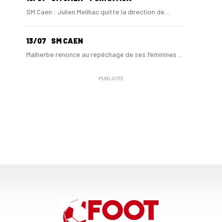
SM Caen : Julien Meilhac quitte la direction de...
13/07
SM CAEN
Malherbe renonce au repêchage de ses féminines ...
PUBLICITÉ
10/06
SM CAEN
A Malherbe, Nasser Larguet sur le point d'être ...
06/06
SM CAEN
Alexandre Raulin quitte Malherbe pour devenir n...
03/06
SM CAEN
SM Caen : les premières dates de la prépa
30/05
SM CAEN - MERCATO