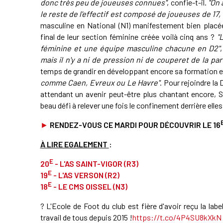
donc très peu de joueuses connues"
, confie-t-il.
"On 
le reste de l'effectif est composé de joueuses de 17, 
masculine en National (N1) manifestement bien placée
final de leur section féminine créée voilà cinq ans ?
"
féminine et une équipe masculine chacune en D2"
mais il n'y a ni de pression ni de couperet de la par
temps de grandir en développant encore sa formation 
comme Caen, Evreux ou Le Havre"
. Pour rejoindre la 
attendant un avenir peut-être plus chantant encore, S
beau défi à relever une fois le confinement derrière elles
►
RENDEZ-VOUS CE MARDI POUR DÉCOUVRIR LE 16
À LIRE EGALEMENT
:
E
20
- L'AS SAINT-VIGOR (R3)
E
19
- L'AS VERSON (R2)
E
18
- LE CMS OISSEL (N3)
? L'Ecole de Foot du club est fière d'avoir reçu la labe
travail de tous depuis 2015 !
https://t.co/4P4SU8kXkN