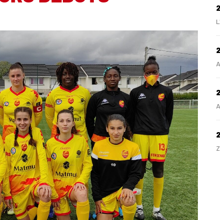
L
2
A
2
A
Z
H