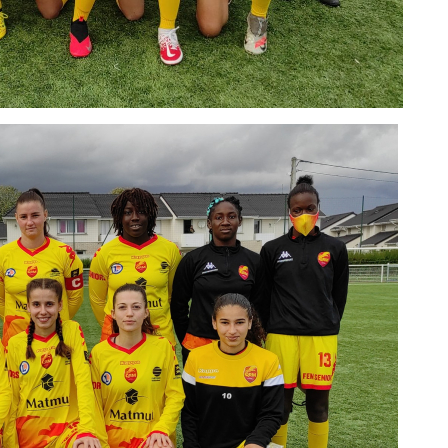
A
P
1
A
1
S