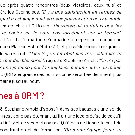
ue après quatre rencontres (deux victoires, deux nuls) et
ière les Caennaises.
"Il y a une satisfaction en termes de
rapport au championnat en deux phases qu'on nous a vendu
ncien coach du FC Rouen.
"On s'aperçoit toutefois que les
le papier ne le sont pas forcément sur le terrain"
.
a bien. La formation seinomarine a, cependant, connu une
Rouen Plateau Est (défaite 2-1) et possède encore une grande
e le week-end.
"Dans le jeu, on n'est pas très satisfaits et
s par des blessures"
, regrette Stéphane Arnold.
"On n'a pas
er une joueuse pour la remplacer par une autre du même
et, QRM a engrangé des points qui ne seront évidemment plus
rtaine jusqu'au bout.
ines à QRM ?
18, Stéphane Arnold disposait dans ses bagages d'une solide
 n'est donc pas étonnant qu'il ait une idée précise de ce qu'il
a Dufay et de ses partenaires. Qu'à cela ne tienne, le natif de
 construction et de formation.
"On a une équipe jeune et