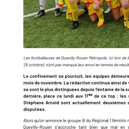
Les footballeuses de Quevilly-Rouen Métropole, ici lors de le
25 octobre), n'ont pas manqué leur envol en termes de résul
Le
confinement
se poursuit, les équipes demeure
mois de novembre. La rédaction continue ainsi de 
se sont le plus distinguées depuis l'entame de la s
es
dernière, place ce
lundi
aux 17
de ce top : les 
Stéphane Arnold sont
actuellement
deuxièmes
d
disputées
.
Alors qu'on annonce le groupe B du Régional 1 féminin
Quevilly-Rouen s'accroche tant bien que mal en