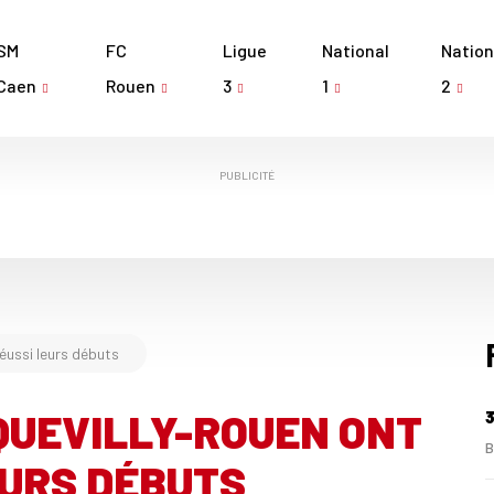
SM
FC
Ligue
National
Nation
Caen
Rouen
3
1
2
PUBLICITÉ
éussi leurs débuts
QUEVILLY-ROUEN ONT
3
B
EURS DÉBUTS