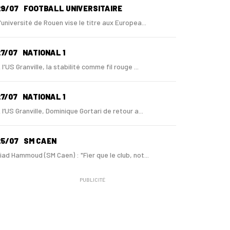
29/07
FOOTBALL UNIVERSITAIRE
'université de Rouen vise le titre aux Europea...
7/07
NATIONAL 1
 l'US Granville, la stabilité comme fil rouge ...
7/07
NATIONAL 1
 l’US Granville, Dominique Gortari de retour a...
25/07
SM CAEN
iad Hammoud (SM Caen) : "Fier que le club, not...
PUBLICITÉ
24/07
SM CAEN - MERCATO
ugo Lamouliatte, Mohamed Hafid, un défenseur c...
24/07
LE HAVRE AC - MERCATO