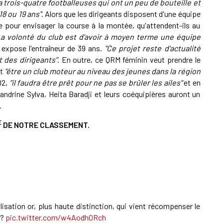
a trois-quatre footballeuses qui ont un peu de bouteille et
18 ou 19 ans"
. Alors que les dirigeants disposent d'une équipe
 pour envisager la course à la montée, qu'attendent-ils au
La volonté du club est d'avoir à moyen terme une équipe
, expose l'entraîneur de 39 ans.
"Ce projet reste d'actualité
t des dirigeants"
. En outre, ce QRM féminin veut prendre le
et
"être un club moteur au niveau des jeunes dans la région
D2,
"il faudra être prêt pour ne pas se brûler les ailes"
et en
andrine Sylva, Heita Baradji et leurs coéquipières auront un
.
E
DE NOTRE CLASSEMENT.
llisation or, plus haute distinction, qui vient récompenser le
?
pic.twitter.com/w4AodhORch