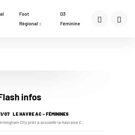
al
Foot
D3
Régional
Féminine
Flash infos
1/07
LE HAVRE AC - FÉMININES
irmingham City prêt à accueillir la Havraise C...