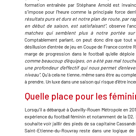
formation entraînée par Stéphane Arnold est invainc
s'impose pour l'heure comme la principale force derr
résultats purs et durs et notre plan de route, par 
en début de saison, est satisfaisant"
, observe l'a
matches qui semblent plus à notre portée sur 
Comptablement parlant, on peut donc dire que tout v
désillusion d'entrée de jeu en Coupe de France contre 
marge de progression dans le football qu'elle déploi
comme beaucoup d'équipes, on a été pas mal touché
une profondeur d'effectif qui nous permet d'enlev
niveau"
. Qu'à cela ne tienne, même sans être au compl
à prendre. Un luxe dans une saison qui risque d'être ince
Quelle place pour les fémin
Lorsqu'il a débarqué à Quevilly-Rouen Métropole en 20
expérience du football féminin et notamment de la D2. Il
souhaite voir jaillir des pieds de sa capitaine Cassandr
Saint-Etienne-du-Rouvray reste dans une logique de