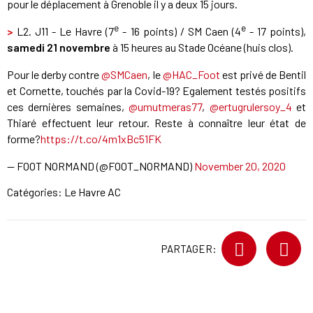
pour le déplacement à Grenoble il y a deux 15 jours.
e
e
>
L2. J11 - Le Havre (7
- 16 points) / SM Caen (4
- 17 points),
samedi 21 novembre
à 15 heures au Stade Océane (huis clos).
Pour le derby contre
@SMCaen
, le
@HAC_Foot
est privé de Bentil
et Cornette, touchés par la Covid-19? Egalement testés positifs
ces dernières semaines,
@umutmeras77
,
@ertugrulersoy_4
et
Thiaré effectuent leur retour. Reste à connaître leur état de
forme?
https://t.co/4m1xBc51FK
— FOOT NORMAND (@FOOT_NORMAND)
November 20, 2020
Catégories:
Le Havre AC
PARTAGER: