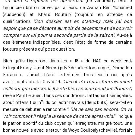
"On aura la réponse cet après-midi
(ce vendredi)
"
, livre le
technicien breton privé, par ailleurs, de Ayman Ben Mohamed
(suspendu) et Khalid Boutaïb (toujours en attende de
qualification).
"Son dossier est en stand-by mais j'ai bon
espoir que ça se décante au mois de décembre et de pouvoir
compter sur lui pour la seconde partie de la saison"
. Au-delà
des éléments indisponibles, c'est l'état de forme de certains
joueurs présents qui pose question.
Bien qu'ils figureront dans les « 18 » du HAC ce week-end,
Ertugrul Ersoy, Umut Meras (privé de sélection turque), Mamadou
Fofana et Jamal Thiaré effectuent tous leur retour après
avoir contracté la Covid-19.
"Jamal n'a repris l'entraînement
collectif que mercredi. Il a été bien secoué pendant 15 jours"
,
révèle Paul Le Guen. Dans ces conditions, l'attaquant sénégalais,
atout offensif du n°1 du collectif havrais (deux buts), sera-t-il en
mesure de débuter la rencontre ?
"Je ne sais pas encore. On va
voir comment il réagi à la séance de cette après-midi"
, indique
le patron sportif du club doyen qui enregistre, malgré tout, une
bonne nouvelle avec le retour de Woyo Coulibaly (cheville), forfait