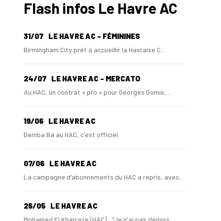
Flash infos Le Havre AC
31/07
LE HAVRE AC - FÉMININES
Birmingham City prêt à accueillir la Havraise C...
24/07
LE HAVRE AC - MERCATO
Au HAC, un contrat « pro » pour Georges Gomis, ...
19/06
LE HAVRE AC
Demba Ba au HAC, c'est officiel
07/06
LE HAVRE AC
La campagne d’abonnements du HAC a repris, avec...
26/05
LE HAVRE AC
Mohamed El Kharraze (HAC) : "Je n'ai pas démiss...