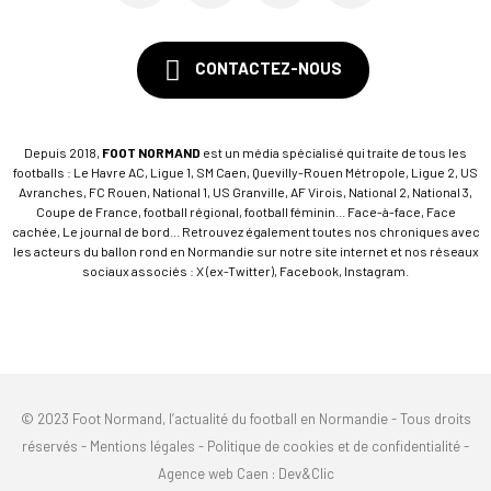
CONTACTEZ-NOUS
Depuis 2018,
FOOT NORMAND
est un média spécialisé qui traite de tous les
footballs : Le Havre AC, Ligue 1, SM Caen, Quevilly-Rouen Métropole, Ligue 2, US
Avranches, FC Rouen, National 1, US Granville, AF Virois, National 2, National 3,
Coupe de France, football régional, football féminin... Face-à-face, Face
cachée, Le journal de bord... Retrouvez également toutes nos chroniques avec
les acteurs du ballon rond en Normandie sur notre site internet et nos réseaux
sociaux associés : X (ex-Twitter), Facebook, Instagram.
© 2023 Foot Normand, l’actualité du football en Normandie - Tous droits
réservés -
Mentions légales
-
Politique de cookies et de confidentialité
-
Agence web Caen
: Dev&Clic