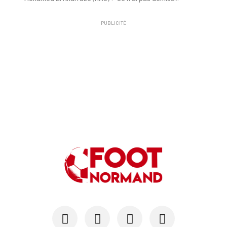
PUBLICITÉ
21/05
LE HAVRE AC
Au HAC, Mohamed El Kharraze va également démiss...
21/05
LE HAVRE AC
Au HAC, Blue Crow contribue à hauteur de 18 M€ ...
11/05
LIGUE 1
Le HAC maintenu en Ligue 1 si...
07/05
LE HAVRE AC
Emmy Lefèvre et Thomas Rousseau, les « Bézots »...
03/05
LIGUE 1
Après Marseille, les trois scénarios qui mainti...