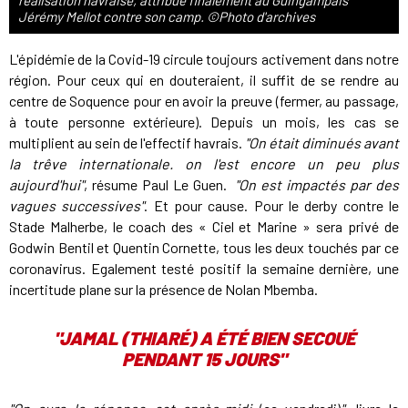
réalisation havraise, attribué finalement au Guingampais
Jérémy Mellot contre son camp. ©Photo d'archives
L'épidémie de la Covid-19 circule toujours activement dans notre
région. Pour ceux qui en douteraient, il suffit de se rendre au
centre de Soquence pour en avoir la preuve (fermer, au passage,
à toute personne extérieure). Depuis un mois, les cas se
multiplient au sein de l'effectif havrais.
"On était diminués avant
la trêve internationale. on l'est encore un peu plus
aujourd'hui"
, résume Paul Le Guen.
"On est impactés par des
vagues successives"
. Et pour cause. Pour le derby contre le
Stade Malherbe, le coach des « Ciel et Marine » sera privé de
Godwin Bentil et Quentin Cornette, tous les deux touchés par ce
coronavirus. Egalement testé positif la semaine dernière, une
incertitude plane sur la présence de Nolan Mbemba.
"JAMAL (THIARÉ) A ÉTÉ BIEN SECOUÉ
PENDANT 15 JOURS"