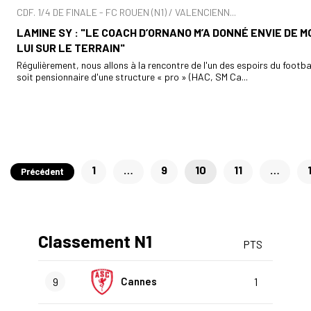
CDF. 1/4 DE FINALE - FC ROUEN (N1) / VALENCIENN...
LAMINE SY : "LE COACH D’ORNANO M’A DONNÉ ENVIE DE M
LUI SUR LE TERRAIN"
Régulièrement, nous allons à la rencontre de l'un des espoirs du footba
soit pensionnaire d'une structure « pro » (HAC, SM Ca...
Pagination
1
…
9
10
11
…
Précédent
des
publications
Classement N1
PTS
9
Cannes
1