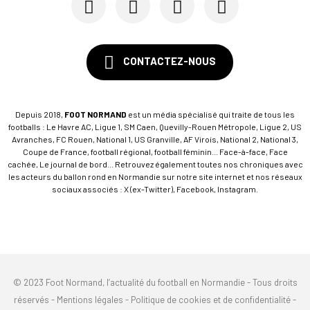
CONTACTEZ-NOUS
Depuis 2018,
FOOT NORMAND
est un média spécialisé qui traite de tous les
footballs : Le Havre AC, Ligue 1, SM Caen, Quevilly-Rouen Métropole, Ligue 2, US
Avranches, FC Rouen, National 1, US Granville, AF Virois, National 2, National 3,
Coupe de France, football régional, football féminin... Face-à-face, Face
cachée, Le journal de bord... Retrouvez également toutes nos chroniques avec
les acteurs du ballon rond en Normandie sur notre site internet et nos réseaux
sociaux associés : X (ex-Twitter), Facebook, Instagram.
© 2023 Foot Normand, l’actualité du football en Normandie - Tous droits
réservés -
Mentions légales
-
Politique de cookies et de confidentialité
-