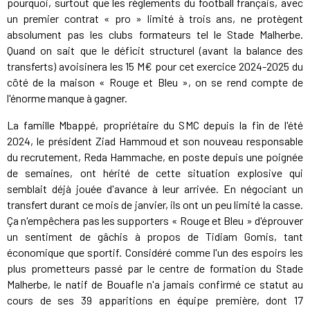
pourquoi, surtout que les règlements du football français, avec
un premier contrat « pro » limité à trois ans, ne protègent
absolument pas les clubs formateurs tel le Stade Malherbe.
Quand on sait que le déficit structurel (avant la balance des
transferts) avoisinera les 15 M€ pour cet exercice 2024-2025 du
côté de la maison « Rouge et Bleu », on se rend compte de
l'énorme manque à gagner.
La famille Mbappé, propriétaire du SMC depuis la fin de l'été
2024, le président Ziad Hammoud et son nouveau responsable
du recrutement, Reda Hammache, en poste depuis une poignée
de semaines, ont hérité de cette situation explosive qui
semblait déjà jouée d'avance à leur arrivée. En négociant un
transfert durant ce mois de janvier, ils ont un peu limité la casse.
Ça n'empêchera pas les supporters « Rouge et Bleu » d'éprouver
un sentiment de gâchis à propos de Tidiam Gomis, tant
économique que sportif. Considéré comme l'un des espoirs les
plus prometteurs passé par le centre de formation du Stade
Malherbe, le natif de Bouafle n'a jamais confirmé ce statut au
cours de ses 39 apparitions en équipe première, dont 17