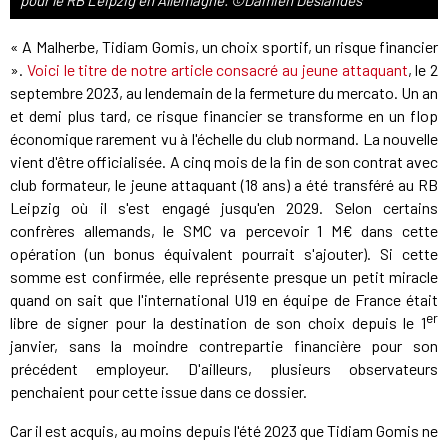
pour le RB Leipzig en Allemagne. ©Damien Deslandes
« A Malherbe, Tidiam Gomis, un choix sportif, un risque financier
».
Voici le titre de notre article consacré au jeune attaquant
, le 2
septembre 2023, au lendemain de la fermeture du mercato. Un an
et demi plus tard, ce risque financier se transforme en un flop
économique rarement vu à l'échelle du club normand. La nouvelle
vient d'être officialisée. A cinq mois de la fin de son contrat avec
club formateur, le jeune attaquant (18 ans) a été transféré au RB
Leipzig où il s'est engagé jusqu'en 2029. Selon certains
confrères allemands, le SMC va percevoir 1 M€ dans cette
opération (un bonus équivalent pourrait s'ajouter). Si cette
somme est confirmée, elle représente presque un petit miracle
quand on sait que l'international U19 en équipe de France était
er
libre de signer pour la destination de son choix depuis le 1
janvier, sans la moindre contrepartie financière pour son
précédent employeur. D'ailleurs, plusieurs observateurs
penchaient pour cette issue dans ce dossier.
Car il est acquis, au moins depuis l'été 2023 que Tidiam Gomis ne