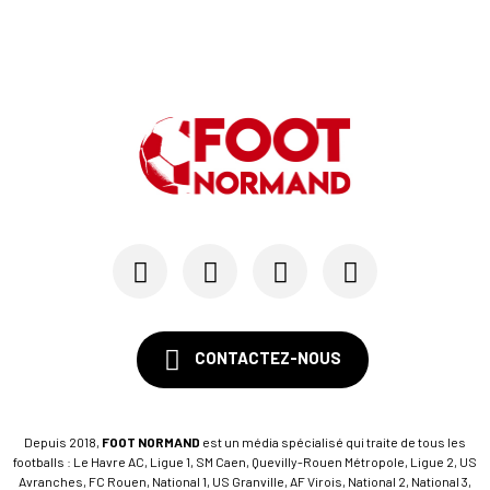
03/06
SM CAEN
SM Caen : les premières dates de la prépa
30/05
SM CAEN - MERCATO
Le Rouennais Nassim Titebah sur les tablettes d...
28/05
SM CAEN
Le Stade Malherbe sur le point de sécuriser une...
CONTACTEZ-NOUS
Depuis 2018,
FOOT NORMAND
est un média spécialisé qui traite de tous les
footballs : Le Havre AC, Ligue 1, SM Caen, Quevilly-Rouen Métropole, Ligue 2, US
Avranches, FC Rouen, National 1, US Granville, AF Virois, National 2, National 3,