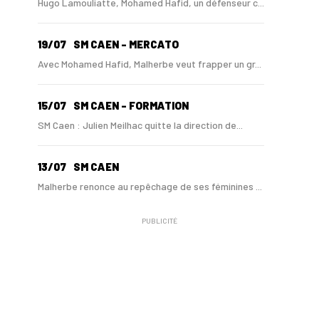
Hugo Lamouliatte, Mohamed Hafid, un défenseur c...
19/07
SM CAEN - MERCATO
Avec Mohamed Hafid, Malherbe veut frapper un gr...
15/07
SM CAEN - FORMATION
SM Caen : Julien Meilhac quitte la direction de...
13/07
SM CAEN
Malherbe renonce au repêchage de ses féminines ...
PUBLICITÉ
10/06
SM CAEN
A Malherbe, Nasser Larguet sur le point d'être ...
06/06
SM CAEN
Alexandre Raulin quitte Malherbe pour devenir n...